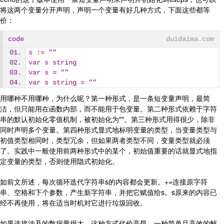
将这两个变量分开声明，声明一个变量有好几种方式，下面这些都等
价：
code
duidaima.com
s := ""
var s string
var s = ""
var s string = ""
用哪种不用哪种，为什么呢？第一种形式，是一条短变量声明，最简
洁，但只能用在函数内部，而不能用于包变量。第二种形式依赖于字符
串的默认初始化零值机制，被初始化为""。第三种形式用得很少，除非
同时声明多个变量。第四种形式显式地标明变量的类型，当变量类型与
初值类型相同时，类型冗余，但如果两者类型不同，变量类型就必须
了。实践中一般使用前两种形式中的某个，初始值重要的话就显式地指
定变量的类型，否则使用隐式初始化。
如前文所述，每次循环迭代字符串s的内容都会更新。+=连接原字符
串、空格和下个参数，产生新字符串，并把它赋值给s。s原来的内容已
经不再使用，将在适当时机对它进行垃圾回收。
如果连接涉及的数据量很大，这种方式代价高昂。一种简单且高效的解