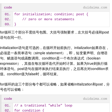
code
duidaima.com
for initialization; condition; post {
    // zero or more statements
}
for循环三个部分不需括号包围。大括号强制要求，左大括号必须和post
语句在同一行。
initialization语句是可选的，在循环开始前执行。initalization如果存在，
必须是一条简单语句（simple statement），即，短变量声明、自增语
句、赋值语句或函数调用。condition是一个布尔表达式（boolean
expression），其值在每次循环迭代开始时计算。如果为true则执行循
环体语句。post语句在循环体执行结束后执行，之后再次对condition求
值。condition值为false时，循环结束。
for循环的这三个部分每个都可以省略，如果省略initialization和post，分
号也可以省略：
code
duidaima.com
// a traditional "while" loop
for condition {