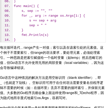
)
func main() {
    s, sep := "", ""
    for _, arg := range os.Args[1:] {
        s += sep + arg
        sep = " "
    }
    fmt.Println(s)
}
每次循环迭代，range产生一对值；索引以及在该索引处的元素值。这
个例子不需要索引，但range的语法要求，要处理元素，必须处理索
引。一种思路是把索引赋值给一个临时变量（如temp）然后忽略它的
值，但Go语言不允许使用无用的局部变量（local variables），因为这
会导致编译错误。
Go语言中这种情况的解决方法是用空标识符（blank identifier），即
_（也就是下划线）。空标识符可用于在任何语法需要变量名但程序逻
辑不需要的时候（如：在循环里）丢弃不需要的循环索引，并保留元素
值。大多数的Go程序员都会像上面这样使用range和_写echo程序，因
为隐式地而非显式地索引os.Args，容易写对。
echo的这个版本使用一条短变量声明来声明并初始化s和seps，也可以