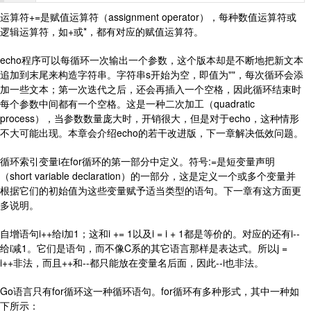
运算符+=是赋值运算符（assignment operator），每种数值运算符或
逻辑运算符，如+或*，都有对应的赋值运算符。
echo程序可以每循环一次输出一个参数，这个版本却是不断地把新文本
追加到末尾来构造字符串。字符串s开始为空，即值为""，每次循环会添
加一些文本；第一次迭代之后，还会再插入一个空格，因此循环结束时
每个参数中间都有一个空格。这是一种二次加工（quadratic
process），当参数数量庞大时，开销很大，但是对于echo，这种情形
不大可能出现。本章会介绍echo的若干改进版，下一章解决低效问题。
循环索引变量i在for循环的第一部分中定义。符号:=是短变量声明
（short variable declaration）的一部分，这是定义一个或多个变量并
根据它们的初始值为这些变量赋予适当类型的语句。下一章有这方面更
多说明。
自增语句i++给i加1；这和i += 1以及i = i + 1都是等价的。对应的还有i--
给i减1。它们是语句，而不像C系的其它语言那样是表达式。所以j =
i++非法，而且++和--都只能放在变量名后面，因此--i也非法。
Go语言只有for循环这一种循环语句。for循环有多种形式，其中一种如
下所示：