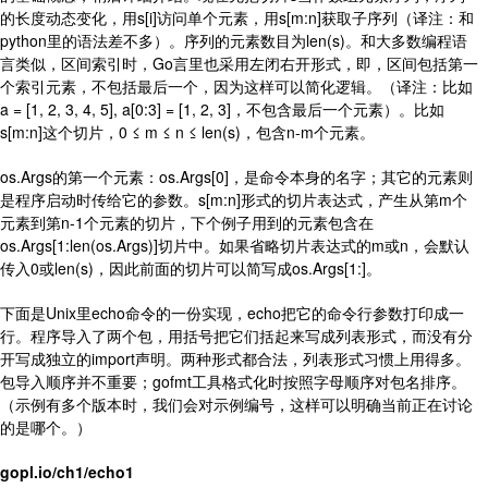
的长度动态变化，用s[i]访问单个元素，用s[m:n]获取子序列（译注：和
python里的语法差不多）。序列的元素数目为len(s)。和大多数编程语
言类似，区间索引时，Go言里也采用左闭右开形式，即，区间包括第一
个索引元素，不包括最后一个，因为这样可以简化逻辑。（译注：比如
a = [1, 2, 3, 4, 5], a[0:3] = [1, 2, 3]，不包含最后一个元素）。比如
s[m:n]这个切片，0 ≤ m ≤ n ≤ len(s)，包含n-m个元素。
os.Args的第一个元素：os.Args[0]，是命令本身的名字；其它的元素则
是程序启动时传给它的参数。s[m:n]形式的切片表达式，产生从第m个
元素到第n-1个元素的切片，下个例子用到的元素包含在
os.Args[1:len(os.Args)]切片中。如果省略切片表达式的m或n，会默认
传入0或len(s)，因此前面的切片可以简写成os.Args[1:]。
下面是Unix里echo命令的一份实现，echo把它的命令行参数打印成一
行。程序导入了两个包，用括号把它们括起来写成列表形式，而没有分
开写成独立的import声明。两种形式都合法，列表形式习惯上用得多。
包导入顺序并不重要；gofmt工具格式化时按照字母顺序对包名排序。
（示例有多个版本时，我们会对示例编号，这样可以明确当前正在讨论
的是哪个。）
gopl.io/ch1/echo1