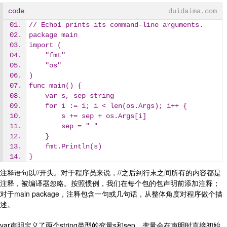
code
duidaima.com
// Echo1 prints its command-line arguments.
package main
import (
    "fmt"
    "os"
)
func main() {
    var s, sep string
    for i := 1; i < len(os.Args); i++ {
        s += sep + os.Args[i]
        sep = " "
    }
    fmt.Println(s)
}
注释语句以//开头。对于程序员来说，//之后到行末之间所有的内容都是
注释，被编译器忽略。按照惯例，我们在每个包的包声明前添加注释；
对于main package，注释包含一句或几句话，从整体角度对程序做个描
述。
var声明定义了两个string类型的变量s和sep。变量会在声明时直接初始