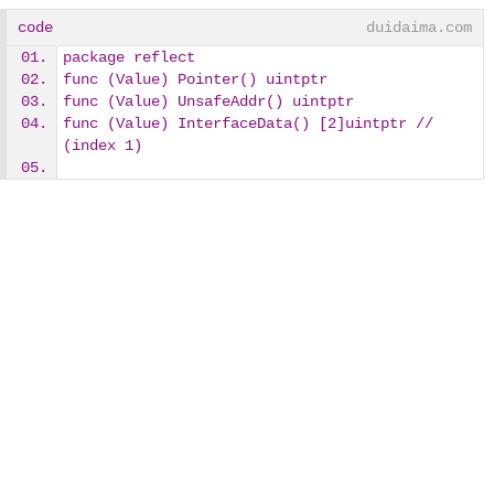
code
duidaima.com
package reflect
func (Value) Pointer() uintptr
func (Value) UnsafeAddr() uintptr
func (Value) InterfaceData() [2]uintptr // 
(index 1)