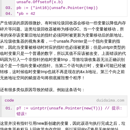
unsafe.Offsetof(x.b)
pb := (*int16)(unsafe.Pointer(tmp))
*pb = 42
产生错误的原因很微妙。有时候垃圾回收器会移动一些变量以降低内存
碎片等问题。这类垃圾回收器被称为移动GC。当一个变量被移动，所
有的保存该变量旧地址的指针必须同时被更新为变量移动后的新地址。
从垃圾收集器的视角来看，一个unsafe.Pointer是一个指向变量的指
针，因此当变量被移动时对应的指针也必须被更新；但是uintptr类型的
临时变量只是一个普通的数字，所以其值不应该被改变。上面错误的代
码因为引入一个非指针的临时变量tmp，导致垃圾收集器无法正确识别
这个是一个指向变量x的指针。当第二个语句执行时，变量x可能已经被
转移，这时候临时变量tmp也就不再是现在的&x.b地址。第三个向之前
无效地址空间的赋值语句将彻底摧毁整个程序！
还有很多类似原因导致的错误。例如这条语句：
code
duidaima.com
pT := uintptr(unsafe.Pointer(new(T))) // 提示: 
错误!
这里并没有指针引用new新创建的变量，因此该语句执行完成之后，垃
圾收集器有权马上回收其内存空间，所以返回的pT将是无效的地址。