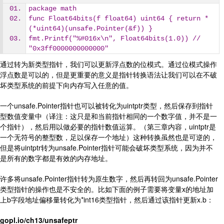
package math
func Float64bits(f float64) uint64 { return *
(*uint64)(unsafe.Pointer(&f)) }
fmt.Printf("%#016x\n", Float64bits(1.0)) // 
"0x3ff0000000000000"
通过转为新类型指针，我们可以更新浮点数的位模式。通过位模式操作
浮点数是可以的，但是更重要的意义是指针转换语法让我们可以在不破
坏类型系统的前提下向内存写入任意的值。
一个unsafe.Pointer指针也可以被转化为uintptr类型，然后保存到指针
型数值变量中（译注：这只是和当前指针相同的一个数字值，并不是一
个指针），然后用以做必要的指针数值运算。（第三章内容，uintptr是
一个无符号的整型数，足以保存一个地址）这种转换虽然也是可逆的，
但是将uintptr转为unsafe.Pointer指针可能会破坏类型系统，因为并不
是所有的数字都是有效的内存地址。
许多将unsafe.Pointer指针转为原生数字，然后再转回为unsafe.Pointer
类型指针的操作也是不安全的。比如下面的例子需要将变量x的地址加
上b字段地址偏移量转化为*int16类型指针，然后通过该指针更新x.b：
gopl.io/ch13/unsafeptr