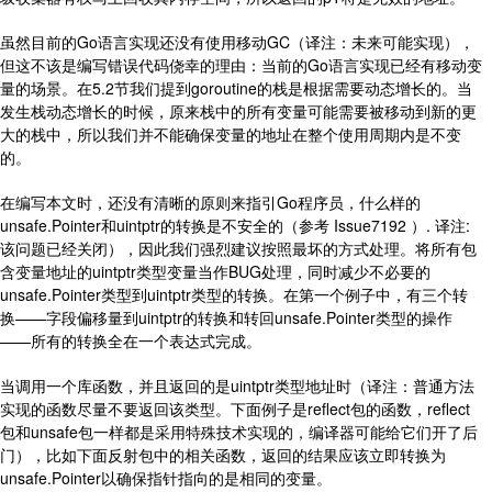
虽然目前的Go语言实现还没有使用移动GC（译注：未来可能实现），
但这不该是编写错误代码侥幸的理由：当前的Go语言实现已经有移动变
量的场景。在5.2节我们提到goroutine的栈是根据需要动态增长的。当
发生栈动态增长的时候，原来栈中的所有变量可能需要被移动到新的更
大的栈中，所以我们并不能确保变量的地址在整个使用周期内是不变
的。
在编写本文时，还没有清晰的原则来指引Go程序员，什么样的
unsafe.Pointer和uintptr的转换是不安全的（参考 Issue7192 ）. 译注:
该问题已经关闭），因此我们强烈建议按照最坏的方式处理。将所有包
含变量地址的uintptr类型变量当作BUG处理，同时减少不必要的
unsafe.Pointer类型到uintptr类型的转换。在第一个例子中，有三个转
换——字段偏移量到uintptr的转换和转回unsafe.Pointer类型的操作
——所有的转换全在一个表达式完成。
当调用一个库函数，并且返回的是uintptr类型地址时（译注：普通方法
实现的函数尽量不要返回该类型。下面例子是reflect包的函数，reflect
包和unsafe包一样都是采用特殊技术实现的，编译器可能给它们开了后
门），比如下面反射包中的相关函数，返回的结果应该立即转换为
unsafe.Pointer以确保指针指向的是相同的变量。