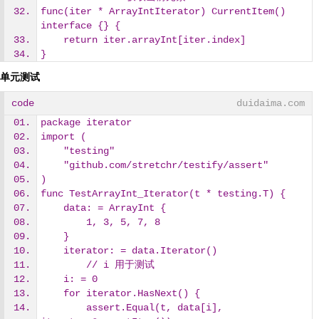
func(iter * ArrayIntIterator) CurrentItem() 
interface {} {
    return iter.arrayInt[iter.index]
}
单元测试
code
duidaima.com
package iterator
import (
    "testing"
    "github.com/stretchr/testify/assert"
)
func TestArrayInt_Iterator(t * testing.T) {
    data: = ArrayInt {
        1, 3, 5, 7, 8
    }
    iterator: = data.Iterator()
        // i 用于测试
    i: = 0
    for iterator.HasNext() {
        assert.Equal(t, data[i], 