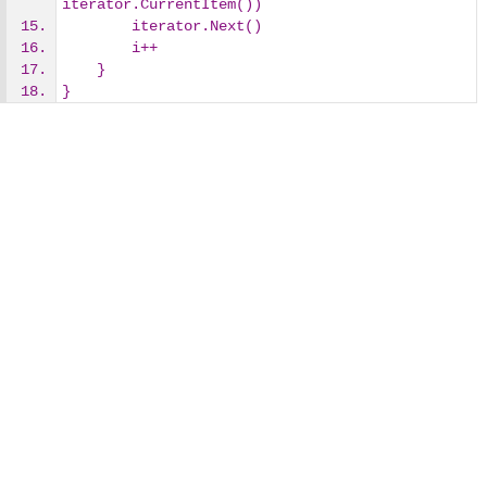
iterator.CurrentItem())
        iterator.Next()
        i++
    }
}