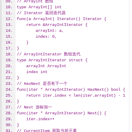
// ArrayInt 数组
type ArrayInt[] int
// Iterator 返回迭代器
func(a ArrayInt) Iterator() Iterator {
    return &ArrayIntIterator {
        arrayInt: a,
        index: 0,
    }
}
// ArrayIntIterator 数组迭代
type ArrayIntIterator struct {
    arrayInt ArrayInt
    index int
}
// HasNext 是否有下一个
func(iter * ArrayIntIterator) HasNext() bool {
    return iter.index < len(iter.arrayInt) - 1
}
// Next 游标加一
func(iter * ArrayIntIterator) Next() {
    iter.index++
}
// CurrentItem 获取当前元素