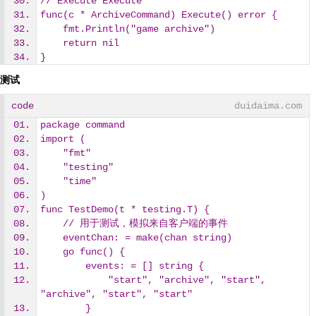
// Execute Execute
func(c * ArchiveCommand) Execute() error {
    fmt.Println("game archive")
    return nil
}
测试
code
duidaima.com
package command
import (
    "fmt"
    "testing"
    "time"
)
func TestDemo(t * testing.T) {
    // 用于测试，模拟来自客户端的事件
    eventChan: = make(chan string)
    go func() {
        events: = [] string {
            "start", "archive", "start", 
"archive", "start", "start"
        }