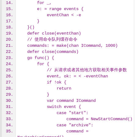
        for _,
        e: = range events {
            eventChan < -e
        }
    }()
    defer close(eventChan)
    // 使用命令队列缓存命令
    commands: = make(chan ICommand, 1000)
    defer close(commands)
    go func() {
        for {
            // 从请求或者其他地方获取相关事件参数
            event, ok: = < -eventChan
            if !ok {
                return
            }
            var command ICommand
            switch event {
                case "start":
                    command = NewStartCommand()
                case "archive":
                    command = 