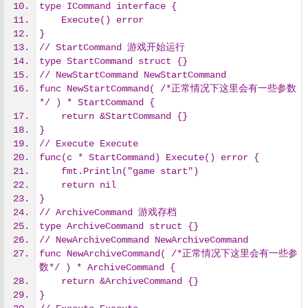
type ICommand interface {
    Execute() error
}
// StartCommand 游戏开始运行
type StartCommand struct {}
// NewStartCommand NewStartCommand
func NewStartCommand( /*正常情况下这里会有一些参数
*/ ) * StartCommand {
    return &StartCommand {}
}
// Execute Execute
func(c * StartCommand) Execute() error {
    fmt.Println("game start")
    return nil
}
// ArchiveCommand 游戏存档
type ArchiveCommand struct {}
// NewArchiveCommand NewArchiveCommand
func NewArchiveCommand( /*正常情况下这里会有一些参
数*/ ) * ArchiveCommand {
    return &ArchiveCommand {}
}