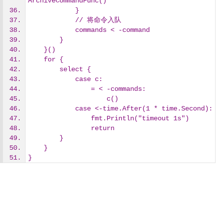
ArchiveCommandFunc()
            }
            // 将命令入队
            commands < -command
        }
    }()
    for {
        select {
            case c:
                = < -commands:
                    c()
            case <-time.After(1 * time.Second):
                fmt.Println("timeout 1s")
                return
        }
    }
}