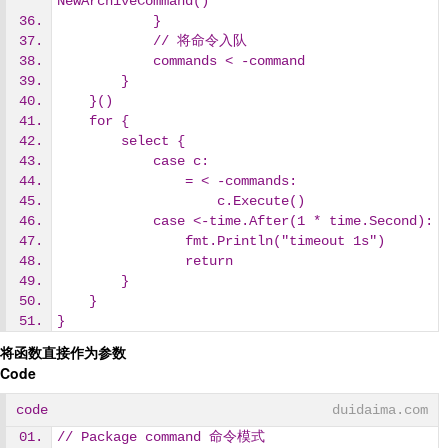
NewArchiveCommand()
            }
            // 将命令入队
            commands < -command
        }
    }()
    for {
        select {
            case c:
                = < -commands:
                    c.Execute()
            case <-time.After(1 * time.Second):
                fmt.Println("timeout 1s")
                return
        }
    }
}
将函数直接作为参数
Code
code
duidaima.com
// Package command 命令模式