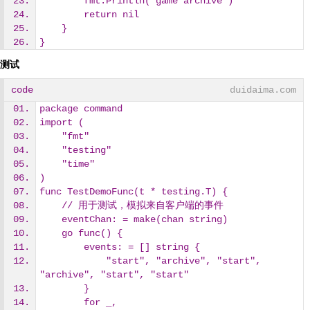
        fmt.Println("game archive")
        return nil
    }
}
测试
code
duidaima.com
package command
import (
    "fmt"
    "testing"
    "time"
)
func TestDemoFunc(t * testing.T) {
    // 用于测试，模拟来自客户端的事件
    eventChan: = make(chan string)
    go func() {
        events: = [] string {
            "start", "archive", "start", 
"archive", "start", "start"
        }
        for _,