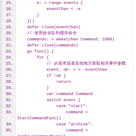
        e: = range events {
            eventChan < -e
        }
    }()
    defer close(eventChan)
    // 使用命令队列缓存命令
    commands: = make(chan Command, 1000)
    defer close(commands)
    go func() {
        for {
            // 从请求或者其他地方获取相关事件参数
            event, ok: = < -eventChan
            if !ok {
                return
            }
            var command Command
            switch event {
                case "start":
                    command = 
StartCommandFunc()
                case "archive":
                    command = 