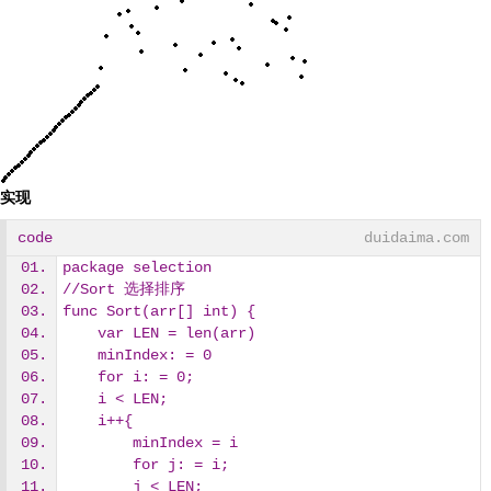
实现
code
duidaima.com
package selection
//Sort 选择排序
func Sort(arr[] int) {
    var LEN = len(arr)
    minIndex: = 0
    for i: = 0;
    i < LEN;
    i++{
        minIndex = i
        for j: = i;
        j < LEN;