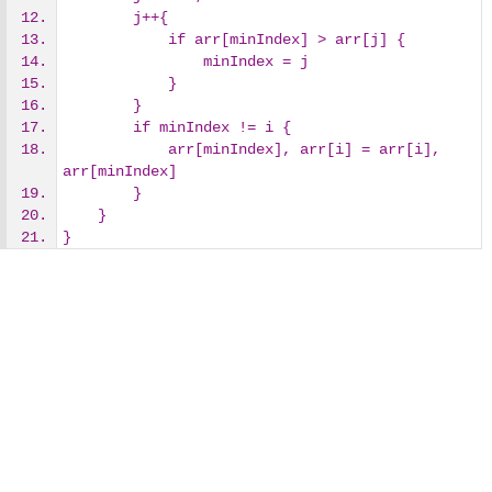
        j++{
            if arr[minIndex] > arr[j] {
                minIndex = j
            }
        }
        if minIndex != i {
            arr[minIndex], arr[i] = arr[i], 
arr[minIndex]
        }
    }
}