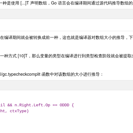
是使用 [...]T 声明数组，Go 语言会在编译期间通过源代码推导数组
在编译期间就会被转换成前一种，这也就是编译器对数组大小的推导，下
0]T，那么变量的类型在编译进行到类型检查阶段就会被提取出来，随后使用 cmd
al/gc.typecheckcomplit 函数中对该数组的大小进行推导：
 nil && n.Right.Left.Op == ODDD {
.Right, ctxType)