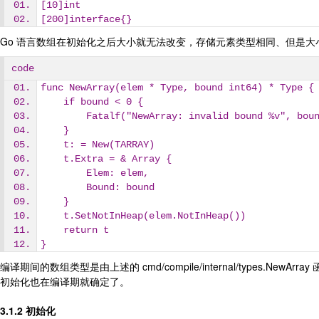
[10]int
[200]interface{}
Go 语言数组在初始化之后大小就无法改变，存储元素类型相同、但是大
code
func NewArray(elem * Type, bound int64) * Type {
    if bound < 0 {
        Fatalf("NewArray: invalid bound %v", bou
    }
    t: = New(TARRAY)
    t.Extra = & Array {
        Elem: elem,
        Bound: bound
    }
    t.SetNotInHeap(elem.NotInHeap())
    return t
}
编译期间的数组类型是由上述的 cmd/compile/internal/type
初始化也在编译期就确定了。
3.1.2 初始化