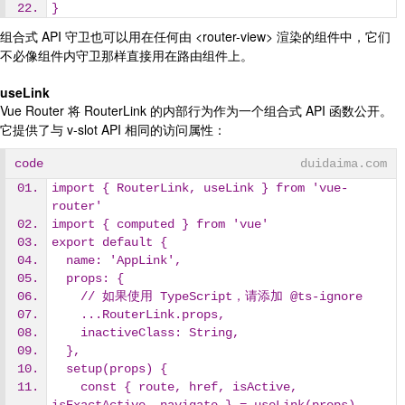
}
组合式 API 守卫也可以用在任何由 <router-view> 渲染的组件中，它们
不必像组件内守卫那样直接用在路由组件上。
useLink
Vue Router 将 RouterLink 的内部行为作为一个组合式 API 函数公开。
它提供了与 v-slot API 相同的访问属性：
code
duidaima.com
import { RouterLink, useLink } from 'vue-
router'
import { computed } from 'vue'
export default {
  name: 'AppLink',
  props: {
    // 如果使用 TypeScript，请添加 @ts-ignore
    ...RouterLink.props,
    inactiveClass: String,
  },
  setup(props) {
    const { route, href, isActive, 