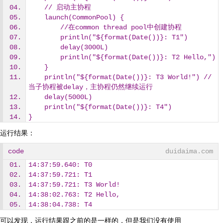
    // 启动主协程
    launch(CommonPool) {
        //在common thread pool中创建协程
        println("${format(Date())}: T1")
        delay(3000L)
        println("${format(Date())}: T2 Hello,")
    }
    println("${format(Date())}: T3 World!") //  
当子协程被delay，主协程仍然继续运行
    delay(5000L)
    println("${format(Date())}: T4")
}
运行结果：
code
duidaima.com
14:37:59.640: T0
14:37:59.721: T1
14:37:59.721: T3 World!
14:38:02.763: T2 Hello,
14:38:04.738: T4
可以发现，运行结果跟之前的是一样的，但是我们没有使用