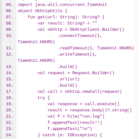
import java.util.concurrent.TimeUnit
object OkhttpUtils {
    fun get(url: String): String? {
        var result: String? = ""
        val okhttp = OkHttpClient.Builder()
                .connectTimeout(1, 
TimeUnit.HOURS)
                .readTimeout(1, TimeUnit.HOURS)
                .writeTimeout(1, 
TimeUnit.HOURS)
                .build()
        val request = Request.Builder()
                .url(url)
                .build()
        val call = okhttp.newCall(request)
        try {
            val response = call.execute()
            result = response.body()?.string()
            val f = File("run.log")
            f.appendText(result!!)
            f.appendText("\n")
        } catch (e: IOException) {