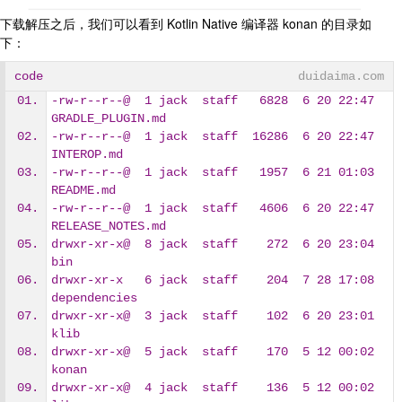
下载解压之后，我们可以看到 Kotlin Native 编译器 konan 的目录如
下：
code
duidaima.com
-rw-r--r--@  1 jack  staff   6828  6 20 22:47 
GRADLE_PLUGIN.md
-rw-r--r--@  1 jack  staff  16286  6 20 22:47 
INTEROP.md
-rw-r--r--@  1 jack  staff   1957  6 21 01:03 
README.md
-rw-r--r--@  1 jack  staff   4606  6 20 22:47 
RELEASE_NOTES.md
drwxr-xr-x@  8 jack  staff    272  6 20 23:04 
bin
drwxr-xr-x   6 jack  staff    204  7 28 17:08 
dependencies
drwxr-xr-x@  3 jack  staff    102  6 20 23:01 
klib
drwxr-xr-x@  5 jack  staff    170  5 12 00:02 
konan
drwxr-xr-x@  4 jack  staff    136  5 12 00:02 