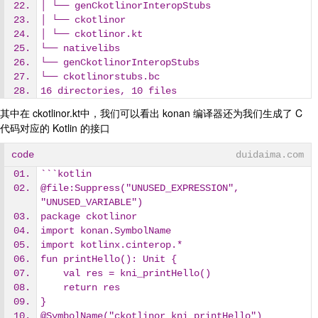
│ └── genCkotlinorInteropStubs
│ └── ckotlinor
│ └── ckotlinor.kt
└── nativelibs
└── genCkotlinorInteropStubs
└── ckotlinorstubs.bc
16 directories, 10 files
其中在 ckotlinor.kt中，我们可以看出 konan 编译器还为我们生成了 C
代码对应的 Kotlin 的接口
code
duidaima.com
```kotlin
@file:Suppress("UNUSED_EXPRESSION", 
"UNUSED_VARIABLE")
package ckotlinor
import konan.SymbolName
import kotlinx.cinterop.*
fun printHello(): Unit {
    val res = kni_printHello()
    return res
}
@SymbolName("ckotlinor_kni_printHello")