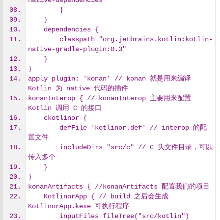
native-dependencies"
        }
    }
    dependencies {
        classpath "org.jetbrains.kotlin:kotlin-
native-gradle-plugin:0.3"
    }
}
apply plugin: 'konan' // konan 就是用来编译 
Kotlin 为 native 代码的插件
konanInterop { // konanInterop 主要用来配置 
Kotlin 调用 C 的接口
    ckotlinor {
        defFile 'kotlinor.def' // interop 的配
置文件
        includeDirs "src/c" // C 头文件目录，可以
传入多个
    }
}
konanArtifacts { //konanArtifacts 配置我们的项目
    KotlinorApp { // build 之后会生成 
KotlinorApp.kexe 可执行程序
        inputFiles fileTree("src/kotlin") 