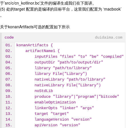
于’src/c/cn_kotlinor.bc’文件的编译生成我们在下面讲。
(5) 处的target 配置的是编译的目标平台，这里我们配置为 ‘macbook’
。
关于konanArtifacts可选的配置如下所示
code
duidaima.com
konanArtifacts {
    artifactName1 {
        inputFiles "files" "to" "be" "compiled"
        outputDir "path/to/output/dir"
        library "path/to/library"
        library File("Library")
        nativeLibrary "path/to/library"
        nativeLibrary File("Library")
        noStdLib
        produce "library"|"program"|"bitcode"
        enableOptimization
        linkerOpts "linker" "args"
        target "target"
        languageVersion "version"
        apiVersion "version"