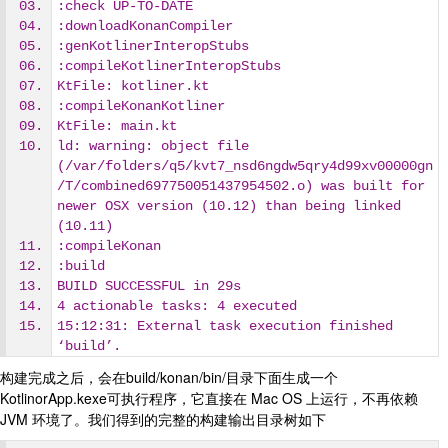
:check UP-TO-DATE
:downloadKonanCompiler
:genKotlinerInteropStubs
:compileKotlinerInteropStubs
KtFile: kotliner.kt
:compileKonanKotliner
KtFile: main.kt
ld: warning: object file 
(/var/folders/q5/kvt7_nsd6ngdw5qry4d99xv00000gn
/T/combined697750051437954502.o) was built for 
newer OSX version (10.12) than being linked 
(10.11)
:compileKonan
:build
BUILD SUCCESSFUL in 29s
4 actionable tasks: 4 executed
15:12:31: External task execution finished 
‘build’.
构建完成之后，会在build/konan/bin/目录下面生成一个
KotlinorApp.kexe可执行程序，它直接在 Mac OS 上运行，不再依赖
JVM 环境了。我们得到的完整的构建输出目录树如下