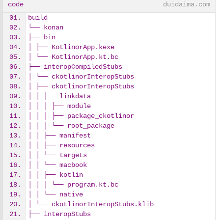
code
duidaima.com
build
└── konan
├── bin
│ ├── KotlinorApp.kexe
│ └── KotlinorApp.kt.bc
├── interopCompiledStubs
│ └── ckotlinorInteropStubs
│ ├── ckotlinorInteropStubs
│ │ ├── linkdata
│ │ │ ├── module
│ │ │ ├── package_ckotlinor
│ │ │ └── root_package
│ │ ├── manifest
│ │ ├── resources
│ │ └── targets
│ │ └── macbook
│ │ ├── kotlin
│ │ │ └── program.kt.bc
│ │ └── native
│ └── ckotlinorInteropStubs.klib
├── interopStubs