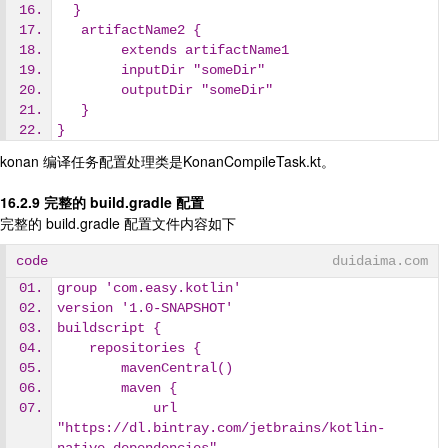
  }
   artifactName2 {
        extends artifactName1
        inputDir "someDir"
        outputDir "someDir"
   }
}
konan 编译任务配置处理类是KonanCompileTask.kt。
16.2.9 完整的 build.gradle 配置
完整的 build.gradle 配置文件内容如下
code
duidaima.com
group 'com.easy.kotlin'
version '1.0-SNAPSHOT'
buildscript {
    repositories {
        mavenCentral()
        maven {
            url 
"https://dl.bintray.com/jetbrains/kotlin-