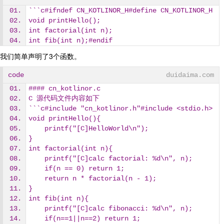
```c#ifndef CN_KOTLINOR_H#define CN_KOTLINOR_H
void printHello();
int factorial(int n);
int fib(int n);#endif
我们简单声明了3个函数。
code
duidaima.com
#### cn_kotlinor.c
C 源代码文件内容如下
```c#include "cn_kotlinor.h"#include <stdio.h>
void printHello(){
    printf("[C]HelloWorld\n");
}
int factorial(int n){
    printf("[C]calc factorial: %d\n", n);
    if(n == 0) return 1;
    return n * factorial(n - 1);
}
int fib(int n){
    printf("[C]calc fibonacci: %d\n", n);
    if(n==1||n==2) return 1;