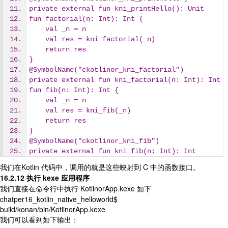
private external fun kni_printHello(): Unit
fun factorial(n: Int): Int {
    val _n = n
    val res = kni_factorial(_n)
    return res
}
@SymbolName("ckotlinor_kni_factorial")
private external fun kni_factorial(n: Int): Int
fun fib(n: Int): Int {
    val _n = n
    val res = kni_fib(_n)
    return res
}
@SymbolName("ckotlinor_kni_fib")
private external fun kni_fib(n: Int): Int
我们在Kotlin 代码中，调用的就是这些映射到 C 中的函数接口。
16.2.12 执行 kexe 应用程序
我们直接在命令行中执行 KotlinorApp.kexe 如下
chatper16_kotlin_native_helloworld$
build/konan/bin/KotlinorApp.kexe
我们可以看到如下输出：