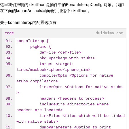
这里我们声明的 ckotlinor 是插件中的KonanInteropConfig 对象。我们
在下面的konanArtifacts里面会引用这个 ckotlinor 。
关于konanInterop的配置选项有
code
duidaima.com
konanInterop {
      pkgName {
          defFile <def-file>  
          pkg <package with stubs>
          target <target: 
linux/macbook/iphone/iphone_sim>
          compilerOpts <Options for native 
stubs compilation>
          linkerOpts <Options for native stubs 
>
          headers <headers to process> 
          includeDirs <directories where 
headers are located> 
          linkFiles <files which will be linked 
with native stubs>
          dumpParameters <Option to print 