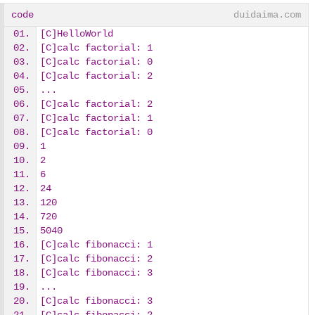
code
duidaima.com
[C]HelloWorld
[C]calc factorial: 1
[C]calc factorial: 0
[C]calc factorial: 2
...
[C]calc factorial: 2
[C]calc factorial: 1
[C]calc factorial: 0
1
2
6
24
120
720
5040
[C]calc fibonacci: 1
[C]calc fibonacci: 2
[C]calc fibonacci: 3
...
[C]calc fibonacci: 3