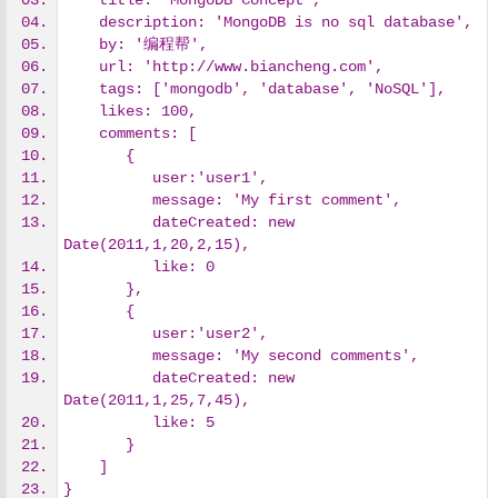
    title: 'MongoDB Concept',
    description: 'MongoDB is no sql database',
    by: '编程帮',
    url: 'http://www.biancheng.com',
    tags: ['mongodb', 'database', 'NoSQL'],
    likes: 100,
    comments: [
       {
          user:'user1',
          message: 'My first comment',
          dateCreated: new 
Date(2011,1,20,2,15),
          like: 0
       },
       {
          user:'user2',
          message: 'My second comments',
          dateCreated: new 
Date(2011,1,25,7,45),
          like: 5
       }
    ]
}