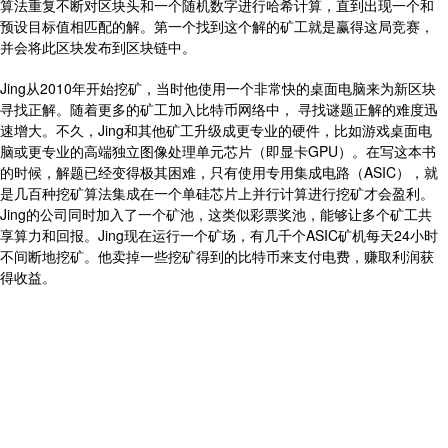
算法重复不断对区块头和一个随机数字进行哈希计算，直到出现一个和
预设目标值相匹配的解。第一个找到这个解的矿工就是赢得这局竞赛，
并会将此区块发布到区块链中。
Jing从2010年开始挖矿，当时他使用一个非常快的桌面电脑来为新区块
寻找正解。随着更多的矿工加入比特币网络中， 寻找谜题正解的难度迅
速增大。不久，Jing和其他矿工升级成更专业的硬件，比如游戏桌面电
脑或更专业的高端独立图像处理单元芯片（即显卡GPU）。在写这本书
的时候，解题已经变得极其困难，只有使用专用集成电路（ASIC），就
是几百种挖矿算法集成在一个单硅芯片上并行计算进行挖矿才会盈利。
Jing的公司同时加入了一个矿池，这类似彩票奖池，能够让多个矿工共
享算力和回报。Jing现在运行一个矿场，有几千个ASIC矿机每天24小时
不间断地挖矿。他卖掉一些挖矿得到的比特币来支付电费，赚取利润获
得收益。