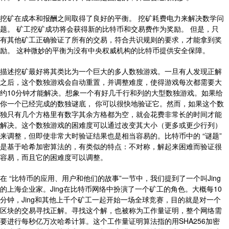
挖矿在成本和报酬之间取得了良好的平衡。 挖矿耗费电力来解决数学问
题。 矿工挖矿成功将会获得新的比特币和交易费作为奖励。 但是，只
有其他矿工正确验证了所有的交易，符合共识规则的要求，才能拿到奖
励。 这种微妙的平衡为没有中央权威机构的比特币提供安全保障。
描述挖矿最好将其类比为一个巨大的多人数独游戏。一旦有人发现正解
之后，这个数独游戏会自动重置，并调整难度，使得游戏每次都需要大
约10分钟才能解决。想象一个有好几千行和列的大型数独游戏。如果给
你一个已经完成的数独谜底， 你可以很快地验证它。然而，如果这个数
独只有几个方格里有数字其余方格都为空，就会花费非常长的时间才能
解决。这个数独游戏的困难度可以通过改变其大小（更多或更少行列）
来调整，但即使非常大时验证结果也是相当容易的。比特币中的 “谜题”
是基于哈希加密算法的，有类似的特点：不对称，解起来困难而验证很
容易，而且它的困难度可以调整。
在 “比特币的应用、用户和他们的故事”一节中，我们提到了一个叫Jing
的上海企业家。Jing在比特币网络中扮演了一个矿工的角色。大概每10
分钟，Jing和其他上千个矿工一起开始一场全球竞赛，目的就是对一个
区块的交易寻找正解。寻找这个解，也被称为工作量证明，整个网络需
要进行每秒亿万次哈希计算。这个工作量证明算法指的用SHA256加密