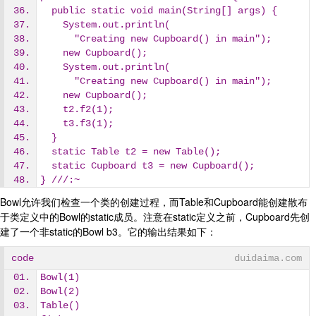
  public static void main(String[] args) {
    System.out.println(
      "Creating new Cupboard() in main");
    new Cupboard();
    System.out.println(
      "Creating new Cupboard() in main");
    new Cupboard();
    t2.f2(1);
    t3.f3(1);
  }
  static Table t2 = new Table();
  static Cupboard t3 = new Cupboard();
} ///:~
Bowl允许我们检查一个类的创建过程，而Table和Cupboard能创建散布
于类定义中的Bowl的static成员。注意在static定义之前，Cupboard先创
建了一个非static的Bowl b3。它的输出结果如下：
code
duidaima.com
Bowl(1)
Bowl(2)
Table()