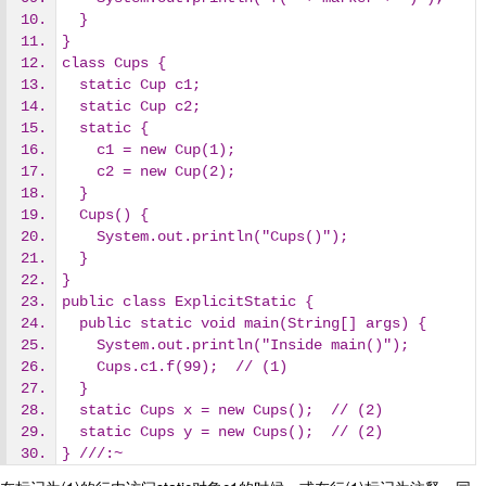
  }
}
class Cups {
  static Cup c1;
  static Cup c2;
  static {
    c1 = new Cup(1);
    c2 = new Cup(2);
  }
  Cups() {
    System.out.println("Cups()");
  }
}
public class ExplicitStatic {
  public static void main(String[] args) {
    System.out.println("Inside main()");
    Cups.c1.f(99);  // (1)
  }
  static Cups x = new Cups();  // (2)
  static Cups y = new Cups();  // (2) 
} ///:~