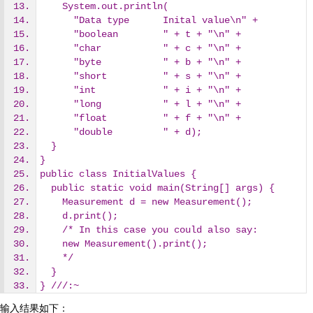
    System.out.println(
      "Data type      Inital value\n" +
      "boolean        " + t + "\n" +
      "char           " + c + "\n" +
      "byte           " + b + "\n" +
      "short          " + s + "\n" +
      "int            " + i + "\n" +
      "long           " + l + "\n" +
      "float          " + f + "\n" +
      "double         " + d);
  }
}
public class InitialValues {
  public static void main(String[] args) {
    Measurement d = new Measurement();
    d.print();
    /* In this case you could also say:
    new Measurement().print();
    */
  }
} ///:~
输入结果如下：