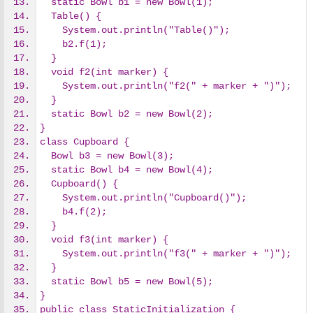
  static Bowl b1 = new Bowl(1);
  Table() {
    System.out.println("Table()");
    b2.f(1);
  }
  void f2(int marker) {
    System.out.println("f2(" + marker + ")");
  }
  static Bowl b2 = new Bowl(2);
}
class Cupboard {
  Bowl b3 = new Bowl(3);
  static Bowl b4 = new Bowl(4);
  Cupboard() {
    System.out.println("Cupboard()");
    b4.f(2);
  }
  void f3(int marker) {
    System.out.println("f3(" + marker + ")");
  }
  static Bowl b5 = new Bowl(5);
}
public class StaticInitialization {