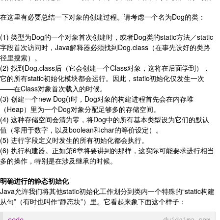
在这里有必要总结一下对象的创建过程。请考虑一个名为Dog的类：
(1) 类型为Dog的一个对象首次创建时，或者Dog类的static方法／static
字段首次访问时，Java解释器必须找到Dog.class（在事先设好的类路
径里搜索）。
(2) 找到Dog.class后（它会创建一个Class对象，这将在后面学到），
它的所有static初始化模块都会运行。因此，static初始化仅发生一次
——在Class对象首次载入的时候。
(3) 创建一个new Dog()时，Dog对象的构建进程首先会在内存堆
（Heap）里为一个Dog对象分配足够多的存储空间。
(4) 这种存储空间会清为零，将Dog中的所有基本类型设为它们的默认
值（零用于数字，以及boolean和char的等价设定）。
(5) 进行字段定义时发生的所有初始化都会执行。
(6) 执行构建器。正如第6章将要讲到的那样，这实际可能要求进行相当
多的操作，特别是在涉及继承的时候。
明确进行的静态初始化
Java允许我们将其他static初始化工作划分到类内一个特殊的“static构建
从句”（有时也叫作“静态块”）里。它看起来象下面这个样子：