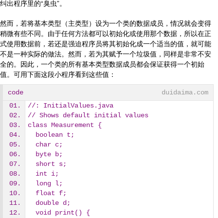
纠出程序里的“臭虫”。
然而，若将基本类型（主类型）设为一个类的数据成员，情况就会变得
稍微有些不同。由于任何方法都可以初始化或使用那个数据，所以在正
式使用数据前，若还是强迫程序员将其初始化成一个适当的值，就可能
不是一种实际的做法。然而，若为其赋予一个垃圾值，同样是非常不安
全的。因此，一个类的所有基本类型数据成员都会保证获得一个初始
值。可用下面这段小程序看到这些值：
code
duidaima.com
//: InitialValues.java
// Shows default initial values
class Measurement {
  boolean t;
  char c;
  byte b;
  short s;
  int i;
  long l;
  float f;
  double d;
  void print() {