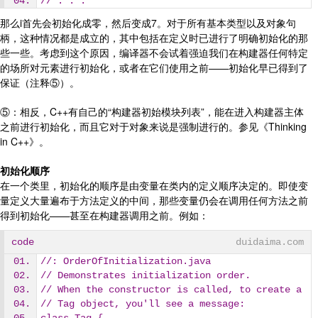
// . . .
那么i首先会初始化成零，然后变成7。对于所有基本类型以及对象句
柄，这种情况都是成立的，其中包括在定义时已进行了明确初始化的那
些一些。考虑到这个原因，编译器不会试着强迫我们在构建器任何特定
的场所对元素进行初始化，或者在它们使用之前——初始化早已得到了
保证（注释⑤）。
⑤：相反，C++有自己的“构建器初始模块列表”，能在进入构建器主体
之前进行初始化，而且它对于对象来说是强制进行的。参见《Thinking
in C++》。
初始化顺序
在一个类里，初始化的顺序是由变量在类内的定义顺序决定的。即使变
量定义大量遍布于方法定义的中间，那些变量仍会在调用任何方法之前
得到初始化——甚至在构建器调用之前。例如：
code
duidaima.com
//: OrderOfInitialization.java
// Demonstrates initialization order.
// When the constructor is called, to create a
// Tag object, you'll see a message: