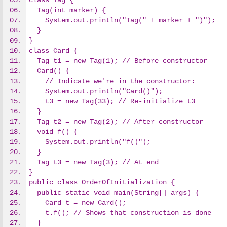
class Tag {
  Tag(int marker) {
    System.out.println("Tag(" + marker + ")");
  }
}
class Card {
  Tag t1 = new Tag(1); // Before constructor
  Card() {
    // Indicate we're in the constructor:
    System.out.println("Card()");
    t3 = new Tag(33); // Re-initialize t3
  }
  Tag t2 = new Tag(2); // After constructor
  void f() {
    System.out.println("f()");
  }
  Tag t3 = new Tag(3); // At end
}
public class OrderOfInitialization {
  public static void main(String[] args) {
    Card t = new Card();
    t.f(); // Shows that construction is done
  }