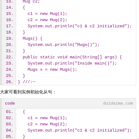
  Mug c2;
  {
    c1 = new Mug(1);
    c2 = new Mug(2);
    System.out.println("c1 & c2 initialized");
  }
  Mugs() {
    System.out.println("Mugs()");
  }
  public static void main(String[] args) {
    System.out.println("Inside main()");
    Mugs x = new Mugs();
  }
} ///:~
大家可看到实例初始化从句：
code
duidaima.com
  {
    c1 = new Mug(1);
    c2 = new Mug(2);
    System.out.println("c1 & c2 initialized");
  }