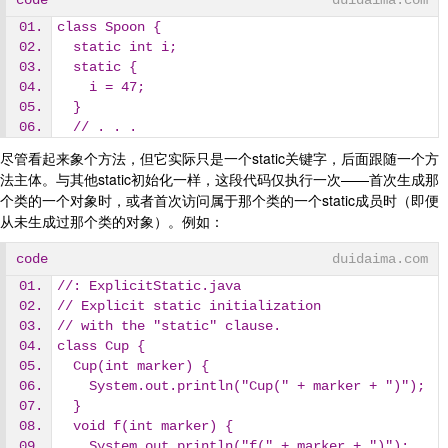
code
duidaima.com
class Spoon {
  static int i;
  static {
    i = 47;
  }
  // . . .
尽管看起来象个方法，但它实际只是一个static关键字，后面跟随一个方
法主体。与其他static初始化一样，这段代码仅执行一次——首次生成那
个类的一个对象时，或者首次访问属于那个类的一个static成员时（即便
从未生成过那个类的对象）。例如：
code
duidaima.com
//: ExplicitStatic.java
// Explicit static initialization
// with the "static" clause.
class Cup {
  Cup(int marker) {
    System.out.println("Cup(" + marker + ")");
  }
  void f(int marker) {
    System.out.println("f(" + marker + ")");