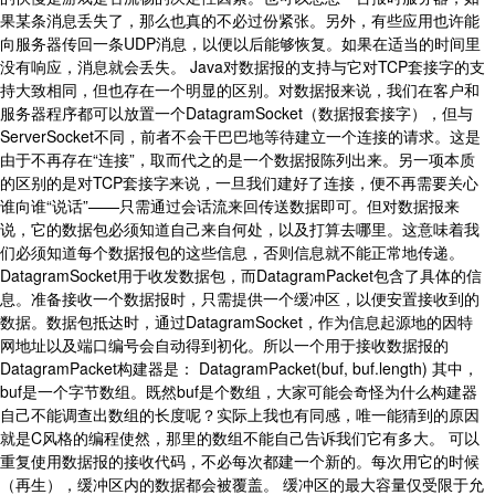
果某条消息丢失了，那么也真的不必过份紧张。另外，有些应用也许能
向服务器传回一条UDP消息，以便以后能够恢复。如果在适当的时间里
没有响应，消息就会丢失。 Java对数据报的支持与它对TCP套接字的支
持大致相同，但也存在一个明显的区别。对数据报来说，我们在客户和
服务器程序都可以放置一个DatagramSocket（数据报套接字），但与
ServerSocket不同，前者不会干巴巴地等待建立一个连接的请求。这是
由于不再存在“连接”，取而代之的是一个数据报陈列出来。另一项本质
的区别的是对TCP套接字来说，一旦我们建好了连接，便不再需要关心
谁向谁“说话”——只需通过会话流来回传送数据即可。但对数据报来
说，它的数据包必须知道自己来自何处，以及打算去哪里。这意味着我
们必须知道每个数据报包的这些信息，否则信息就不能正常地传递。
DatagramSocket用于收发数据包，而DatagramPacket包含了具体的信
息。准备接收一个数据报时，只需提供一个缓冲区，以便安置接收到的
数据。数据包抵达时，通过DatagramSocket，作为信息起源地的因特
网地址以及端口编号会自动得到初化。所以一个用于接收数据报的
DatagramPacket构建器是： DatagramPacket(buf, buf.length) 其中，
buf是一个字节数组。既然buf是个数组，大家可能会奇怪为什么构建器
自己不能调查出数组的长度呢？实际上我也有同感，唯一能猜到的原因
就是C风格的编程使然，那里的数组不能自己告诉我们它有多大。 可以
重复使用数据报的接收代码，不必每次都建一个新的。每次用它的时候
（再生），缓冲区内的数据都会被覆盖。 缓冲区的最大容量仅受限于允