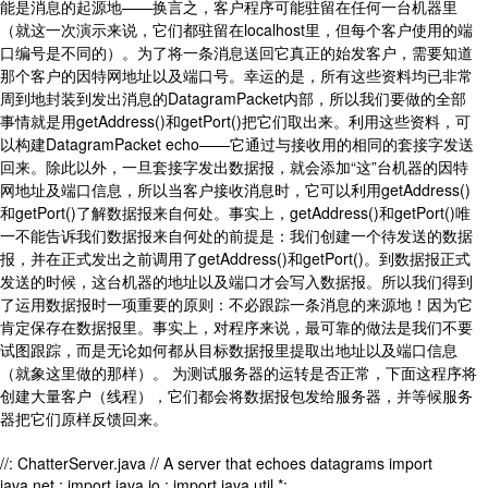
能是消息的起源地——换言之，客户程序可能驻留在任何一台机器里
（就这一次演示来说，它们都驻留在localhost里，但每个客户使用的端
口编号是不同的）。为了将一条消息送回它真正的始发客户，需要知道
那个客户的因特网地址以及端口号。幸运的是，所有这些资料均已非常
周到地封装到发出消息的DatagramPacket内部，所以我们要做的全部
事情就是用getAddress()和getPort()把它们取出来。利用这些资料，可
以构建DatagramPacket echo——它通过与接收用的相同的套接字发送
回来。除此以外，一旦套接字发出数据报，就会添加“这”台机器的因特
网地址及端口信息，所以当客户接收消息时，它可以利用getAddress()
和getPort()了解数据报来自何处。事实上，getAddress()和getPort()唯
一不能告诉我们数据报来自何处的前提是：我们创建一个待发送的数据
报，并在正式发出之前调用了getAddress()和getPort()。到数据报正式
发送的时候，这台机器的地址以及端口才会写入数据报。所以我们得到
了运用数据报时一项重要的原则：不必跟踪一条消息的来源地！因为它
肯定保存在数据报里。事实上，对程序来说，最可靠的做法是我们不要
试图跟踪，而是无论如何都从目标数据报里提取出地址以及端口信息
（就象这里做的那样）。 为测试服务器的运转是否正常，下面这程序将
创建大量客户（线程），它们都会将数据报包发给服务器，并等候服务
器把它们原样反馈回来。
//: ChatterServer.java // A server that echoes datagrams import
java.net.; import java.io.; import java.util.*;