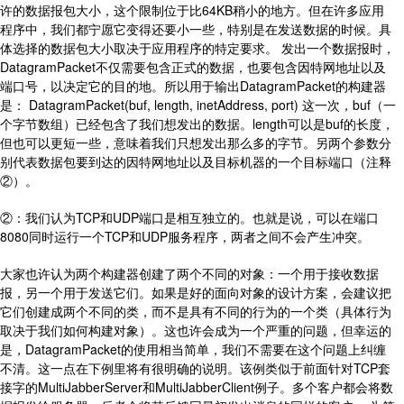
许的数据报包大小，这个限制位于比64KB稍小的地方。但在许多应用
程序中，我们都宁愿它变得还要小一些，特别是在发送数据的时候。具
体选择的数据包大小取决于应用程序的特定要求。 发出一个数据报时，
DatagramPacket不仅需要包含正式的数据，也要包含因特网地址以及
端口号，以决定它的目的地。所以用于输出DatagramPacket的构建器
是： DatagramPacket(buf, length, inetAddress, port) 这一次，buf（一
个字节数组）已经包含了我们想发出的数据。length可以是buf的长度，
但也可以更短一些，意味着我们只想发出那么多的字节。另两个参数分
别代表数据包要到达的因特网地址以及目标机器的一个目标端口（注释
②）。
②：我们认为TCP和UDP端口是相互独立的。也就是说，可以在端口
8080同时运行一个TCP和UDP服务程序，两者之间不会产生冲突。
大家也许认为两个构建器创建了两个不同的对象：一个用于接收数据
报，另一个用于发送它们。如果是好的面向对象的设计方案，会建议把
它们创建成两个不同的类，而不是具有不同的行为的一个类（具体行为
取决于我们如何构建对象）。这也许会成为一个严重的问题，但幸运的
是，DatagramPacket的使用相当简单，我们不需要在这个问题上纠缠
不清。这一点在下例里将有很明确的说明。该例类似于前面针对TCP套
接字的MultiJabberServer和MultiJabberClient例子。多个客户都会将数