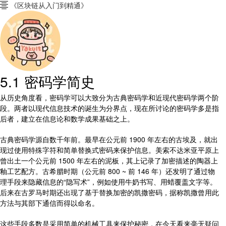
《区块链从入门到精通》

5.1 密码学简史
从历史角度看，密码学可以大致分为古典密码学和近现代密码学两个阶
段。两者以现代信息技术的诞生为分界点，现在所讨论的密码学多是指
后者，建立在信息论和数学成果基础之上。
古典密码学源自数千年前。最早在公元前 1900 年左右的古埃及，就出
现过使用特殊字符和简单替换式密码来保护信息。美索不达米亚平原上
曾出土一个公元前 1500 年左右的泥板，其上记录了加密描述的陶器上
釉工艺配方。古希腊时期（公元前 800 ~ 前 146 年）还发明了通过物
理手段来隐藏信息的“隐写术”，例如使用牛奶书写、用蜡覆盖文字等。
后来在古罗马时期还出现了基于替换加密的凯撒密码，据称凯撒曾用此
方法与其部下通信而得以命名。
这些手段多数是采用简单的机械工具来保护秘密，在今天看来毫无疑问