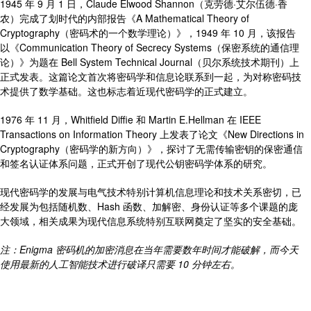
1945 年 9 月 1 日，Claude Elwood Shannon（克劳德·艾尔伍德·香
农）完成了划时代的内部报告《A Mathematical Theory of
Cryptography（密码术的一个数学理论）》，1949 年 10 月，该报告
以《Communication Theory of Secrecy Systems（保密系统的通信理
论）》为题在 Bell System Technical Journal（贝尔系统技术期刊）上
正式发表。这篇论文首次将密码学和信息论联系到一起，为对称密码技
术提供了数学基础。这也标志着近现代密码学的正式建立。
1976 年 11 月，Whitfield Diffie 和 Martin E.Hellman 在 IEEE
Transactions on Information Theory 上发表了论文《New Directions in
Cryptography（密码学的新方向）》，探讨了无需传输密钥的保密通信
和签名认证体系问题，正式开创了现代公钥密码学体系的研究。
现代密码学的发展与电气技术特别计算机信息理论和技术关系密切，已
经发展为包括随机数、Hash 函数、加解密、身份认证等多个课题的庞
大领域，相关成果为现代信息系统特别互联网奠定了坚实的安全基础。
注：Enigma 密码机的加密消息在当年需要数年时间才能破解，而今天
使用最新的人工智能技术进行破译只需要 10 分钟左右。