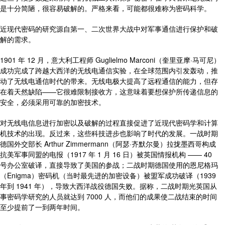
是十分简陋，很容易破解的。严格来看，可能都很难称为密码科学。
近现代密码的研究源自第一、二次世界大战中对军事通信进行保护和破
解的需求。
1901 年 12 月，意大利工程师 Guglielmo Marconi（奎里亚摩·马可尼）
成功完成了跨越大西洋的无线电通信实验，在全球范围内引发轰动，推
动了无线电通信时代的带来。无线电极大提高了远程通信的能力，但存
在着天然缺陷——它很难限制接收方，这意味着要想保护所传递信息的
安全，必须采用可靠的加密技术。
对无线电信息进行加密以及破解的过程直接促进了近现代密码学和计算
机技术的出现。反过来，这些科技进步也影响了时代的发展。一战时期
德国外交部长 Arthur Zimmermann（阿瑟·齐默尔曼）拉拢墨西哥构成
抗美军事同盟的电报（1917 年 1 月 16 日）被英国情报机构 —— 40
号办公室破译，直接导致了美国的参战；二战时期德国使用的恩尼格玛
（Enigma）密码机（当时最先进的加密设备）被盟军成功破译（1939
年到 1941 年），导致大西洋战役德国失败。据称，二战时期光英国从
事密码学研究的人员就达到 7000 人，而他们的成果使二战结束的时间
至少提前了一到两年时间。