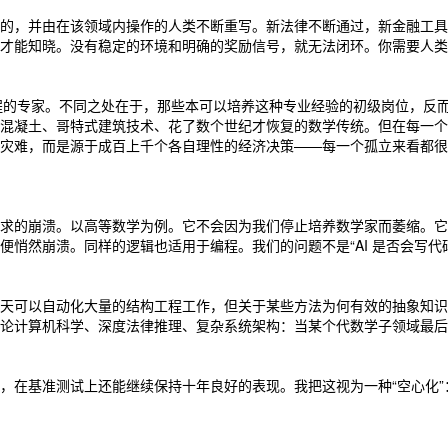
，并由在该领域内操作的人类不断重写。新法律不断通过，新金融工具被发
才能知晓。没有稳定的环境和明确的奖励信号，就无法闭环。你需要人类
”过程的专家。不同之处在于，那些本可以培养这种专业经验的初级岗位，
混凝土、哥特式建筑技术、花了数个世纪才恢复的数学传统。但在每一个
灾难，而是源于成百上千个各自理性的经济决策——每一个孤立来看都很
求的崩溃。以高等数学为例。它不会因为我们停止培养数学家而萎缩。它
然崩溃。同样的逻辑也适用于编程。我们的问题不是“AI 是否会写代码”
天可以自动化大量的结构工程工作，但关于某些方法为何有效的抽象知识
论计算机科学、深度法律推理、复杂系统架构：当某个代数学子领域最后
，在基准测试上还能继续保持十年良好的表现。我把这视为一种“空心化