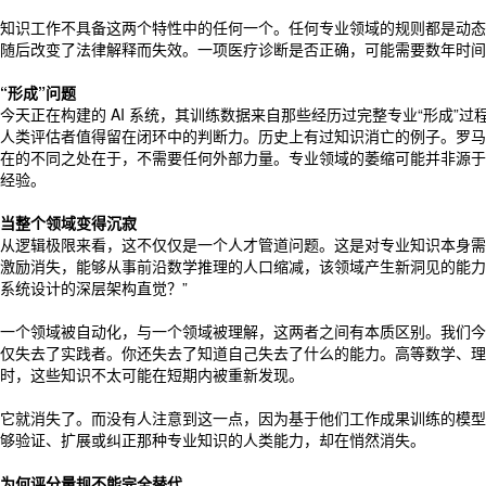
知识工作不具备这两个特性中的任何一个。任何专业领域的规则都是动态的
随后改变了法律解释而失效。一项医疗诊断是否正确，可能需要数年时间
“形成”问题
今天正在构建的 AI 系统，其训练数据来自那些经历过完整专业“形成
人类评估者值得留在闭环中的判断力。历史上有过知识消亡的例子。罗马
在的不同之处在于，不需要任何外部力量。专业领域的萎缩可能并非源于
经验。
当整个领域变得沉寂
从逻辑极限来看，这不仅仅是一个人才管道问题。这是对专业知识本身需
激励消失，能够从事前沿数学推理的人口缩减，该领域产生新洞见的能力便悄
系统设计的深层架构直觉？”
一个领域被自动化，与一个领域被理解，这两者之间有本质区别。我们今
仅失去了实践者。你还失去了知道自己失去了什么的能力。高等数学、理
时，这些知识不太可能在短期内被重新发现。
它就消失了。而没有人注意到这一点，因为基于他们工作成果训练的模型
够验证、扩展或纠正那种专业知识的人类能力，却在悄然消失。
为何评分量规不能完全替代