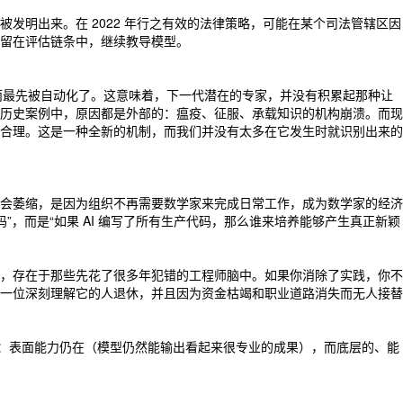
明出来。在 2022 年行之有效的法律策略，可能在某个司法管辖区因
留在评估链条中，继续教导模型。
反而最先被自动化了。这意味着，下一代潜在的专家，并没有积累起那种让
历史案例中，原因都是外部的：瘟疫、征服、承载知识的机构崩溃。而现
合理。这是一种全新的机制，而我们并没有太多在它发生时就识别出来的
会萎缩，是因为组织不再需要数学家来完成日常工作，成为数学家的经济
，而是“如果 AI 编写了所有生产代码，那么谁来培养能够产生真正新颖
，存在于那些先花了很多年犯错的工程师脑中。如果你消除了实践，你不
一位深刻理解它的人退休，并且因为资金枯竭和职业道路消失而无人接替
”：表面能力仍在（模型仍然能输出看起来很专业的成果），而底层的、能