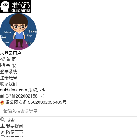
未登录用户
首 页

书 架

登录系统
注册账号
联系我们
duidaima.com
版权声明
闽ICP备2020021581号
闽公网安备 35020302035485号
搜索

我要提问

随便写写
