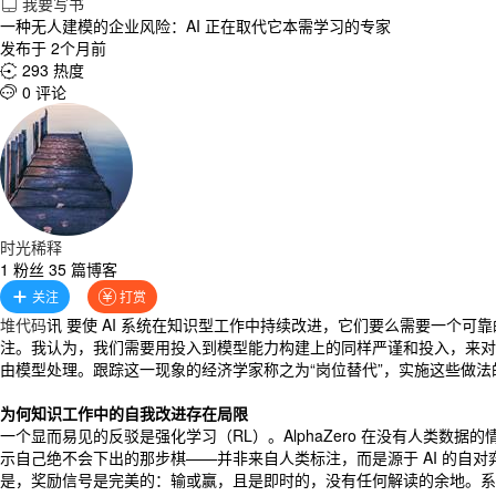
我要写书

一种无人建模的企业风险：AI 正在取代它本需学习的专家
发布于 2个月前
293 热度

0 评论

时光稀释
1 粉丝 35 篇博客
关注
打赏


堆代码
讯 要使 AI 系统在知识型工作中持续改进，它们要么需要一个
注。我认为，我们需要用投入到模型能力构建上的同样严谨和投入，来对待
由模型处理。跟踪这一现象的经济学家称之为“岗位替代”，实施这些做法
为何知识工作中的自我改进存在局限
一个显而易见的反驳是强化学习（RL）。AlphaZero 在没有人类数
示自己绝不会下出的那步棋——并非来自人类标注，而是源于 AI 的自
是，奖励信号是完美的：输或赢，且是即时的，没有任何解读的余地。系