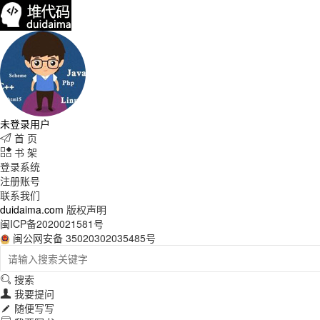
未登录用户
首 页

书 架

登录系统
注册账号
联系我们
duidaima.com
版权声明
闽ICP备2020021581号
闽公网安备 35020302035485号
搜索

我要提问

随便写写
