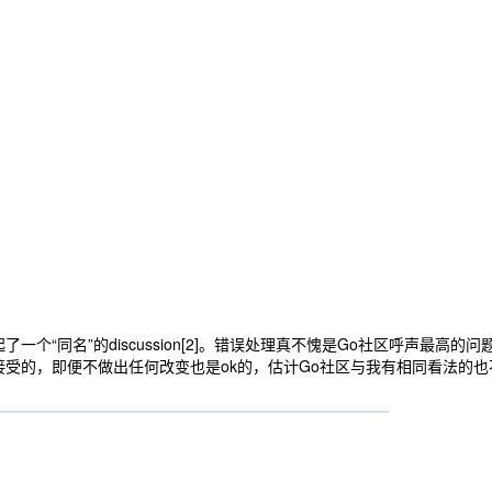
，又另起了一个“同名”的discussion[2]。错误处理真不愧是Go社区呼
可以接受的，即便不做出任何改变也是ok的，估计Go社区与我有相同看法的也不