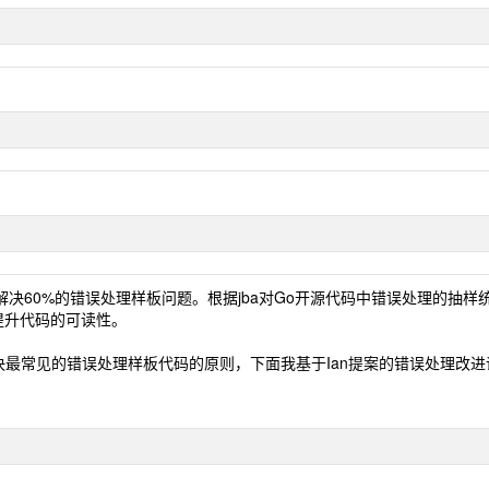
0%的错误处理样板问题。根据jba对Go开源代码中错误处理的抽样统计[
提升代码的可读性。
决最常见的错误处理样板代码的原则，下面我基于Ian提案的错误处理改