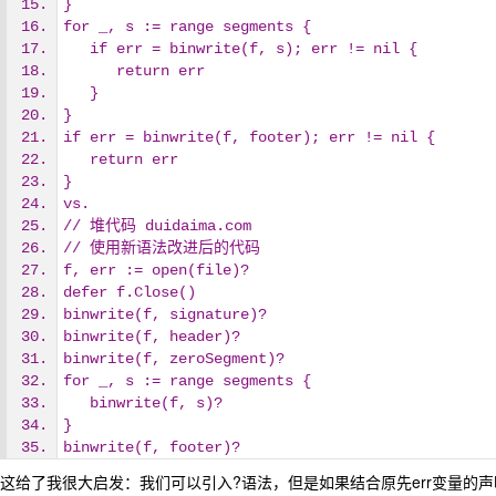
}
for _, s := range segments {
   if err = binwrite(f, s); err != nil {
      return err
   }
}
if err = binwrite(f, footer); err != nil {
   return err
}
vs. 
// 堆代码 duidaima.com
// 使用新语法改进后的代码
f, err := open(file)?
defer f.Close()
binwrite(f, signature)?
binwrite(f, header)?
binwrite(f, zeroSegment)?
for _, s := range segments {
   binwrite(f, s)?
}
binwrite(f, footer)?
这给了我很大启发：我们可以引入?语法，但是如果结合原先err变量的