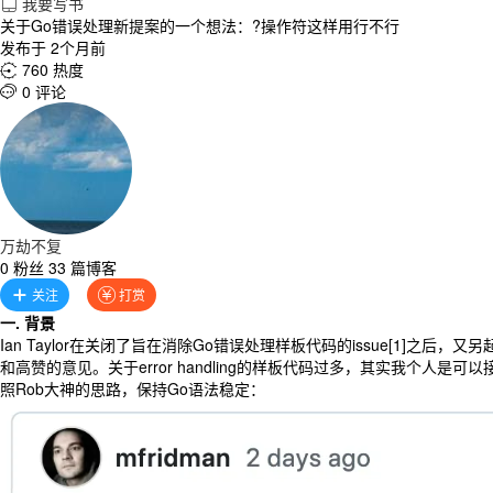
我要写书

关于Go错误处理新提案的一个想法：?操作符这样用行不行
发布于 2个月前
760 热度

0 评论

万劫不复
0 粉丝 33 篇博客
关注
打赏


一. 背景
Ian Taylor在关闭了旨在消除Go错误处理样板代码的issue[1]之后
和高赞的意见。关于error handling的样板代码过多，其实我个人是
照Rob大神的思路，保持Go语法稳定：