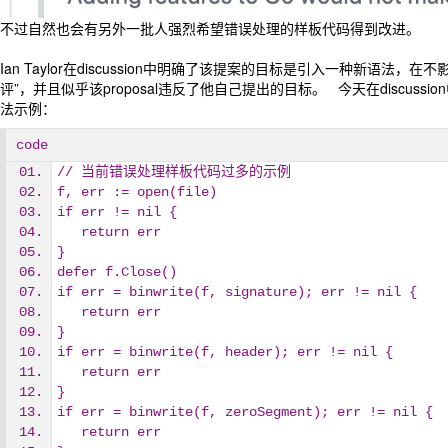
不过自然也会有另外一批人强烈希望错误处理的样板代码得到改进。
Ian Taylor在discussion中明确了该提案的目标是引入一种新语
评”，并且似乎该proposal违反了他自己提出的目标。 今天在discuss
法示例：
code
// 当前错误处理样板代码过多的示例
f, err := open(file)
if err != nil {
   return err
}
defer f.Close()
if err = binwrite(f, signature); err != nil {
   return err
}
if err = binwrite(f, header); err != nil {
   return err
}
if err = binwrite(f, zeroSegment); err != nil {
   return err