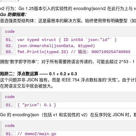
v2 行为：Go 1.25版本引入的实验性的 encoding/json/v2 在此行为上
Go 防御指南：
首选强类型结构体：这是最根本的解决方案。始终使用带有明确整型（如 i
code
var typed struct { ID int64 `json:"id"` }
json.Unmarshal(jsonData, &typed)
fmt.Println(typed.ID) // 输出: 9007199254740993
拥抱“数字即字符串”：对于所有需要跨语言传递的、可能会超过 2^53 - 1
陷阱二：浮点数运算 —— 0.1 + 0.2 ≠ 0.3
这个问题并非 JSON 独有，而是 IEEE 754 浮点数标准的“天性
在跨语言交互中就会被放大。
code
{ "price": 0.1 }
Go 的 encoding/json（包括 v1 和实验性的 v2）在反序列化 JSON
code
// demo2/main.go