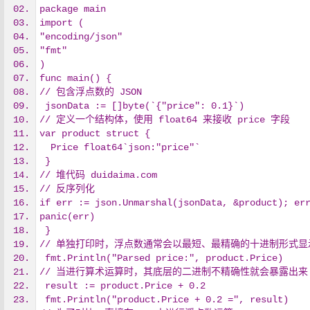
package main
import (
"encoding/json"
"fmt"
)
func main() {
// 包含浮点数的 JSON
 jsonData := []byte(`{"price": 0.1}`)
// 定义一个结构体，使用 float64 来接收 price 字段
var product struct {
  Price float64`json:"price"`
 }
// 堆代码 duidaima.com
// 反序列化
if err := json.Unmarshal(jsonData, &product); er
panic(err)
 }
// 单独打印时，浮点数通常会以最短、最精确的十进制形式显
 fmt.Println("Parsed price:", product.Price)
// 当进行算术运算时，其底层的二进制不精确性就会暴露出来
 result := product.Price + 0.2
 fmt.Println("product.Price + 0.2 =", result)