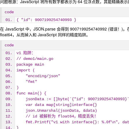
问题根源：JavaScript 将所有数字都表示为 64 位浮点数，其能精确表示的
code
{ "id": 9007199254740993 }
在 JavaScript 中，JSON.parse 会得到 9007199254740992 (错
float64，从而掉入和 JavaScript 同样的精度陷阱。
code
v1 陷阱：
// demo1/main.go
package main
import (
    "encoding/json" 
    "fmt"
)
func main() {
    jsonData := []byte(`{"id": 9007199254740993}
    var data map[string]interface{}
    json.Unmarshal(jsonData, &data)
    // id 被解析为 float64，精度丢失！
    fmt.Printf("v1 with interface{}: %.0f\n", 
}