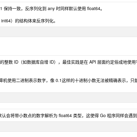
与 v1 保持一致，反序列化到 any 时同样默认使用 float64。
nt64）的结构体来反序列化。
 的整数 ID（如数据库自增 ID），最佳实践是在 API 层面约定俗成地使
”。由于计算机使用二进制表示数字，像 0.1这样的十进制小数无法被精确表示
 时，默认会将带小数点的数字解析为 float64 类型，这使得 Go 程序同样会遇到和