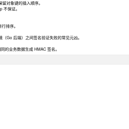
们都倾向于保留对象键的插入顺序。
ap 不保证。
键进行排序。
环境（Go 后端）之间签名验证失败的常见元凶。
对相同的业务数据生成 HMAC 签名。