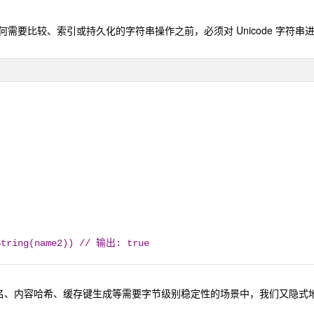
需要比较、索引或持久化的字符串操作之前，必须对 Unicode 字符串进行规范化。Go
.String(name2)) // 输出: true
AC 签名、内容哈希、缓存键生成等需要字节级别稳定性的场景中，我们又隐