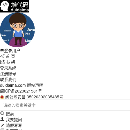
未登录用户
首 页

书 架

登录系统
注册账号
联系我们
duidaima.com
版权声明
闽ICP备2020021581号
闽公网安备 35020302035485号
搜索

我要提问

随便写写
