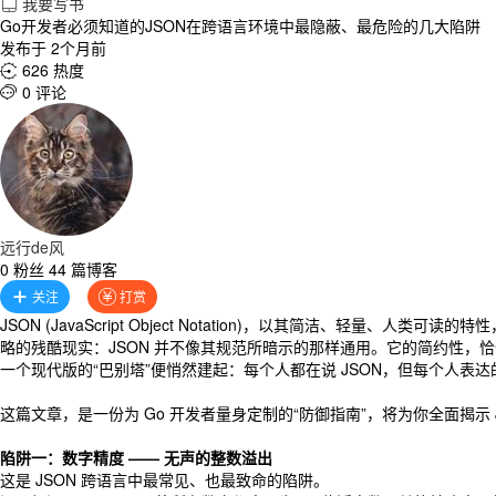
我要写书

Go开发者必须知道的JSON在跨语言环境中最隐蔽、最危险的几大陷阱
发布于 2个月前
626 热度

0 评论

远行de风
0 粉丝 44 篇博客
关注
打赏


JSON (JavaScript Object Notation)，以其简洁、轻
略的残酷现实：JSON 并不像其规范所暗示的那样通用。它的简约性，恰恰为其留下
一个现代版的“巴别塔”便悄然建起：每个人都在说 JSON，但每个人表
这篇文章，是一份为 Go 开发者量身定制的“防御指南”，将为你全面揭示 
陷阱一：数字精度 —— 无声的整数溢出
这是 JSON 跨语言中最常见、也最致命的陷阱。