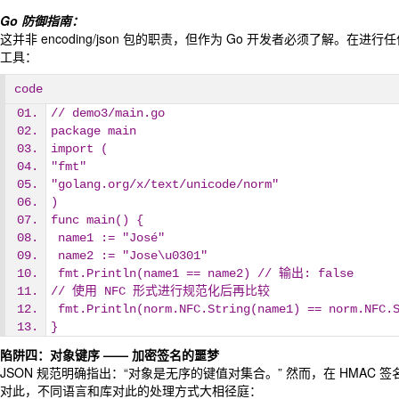
Go 防御指南：
这并非 encoding/json 包的职责，但作为 Go 开发者必须了解。在进行任何
工具：
code
// demo3/main.go
package main
import (
"fmt"
"golang.org/x/text/unicode/norm"
)
func main() {
 name1 := "José"
 name2 := "Jose\u0301"
 fmt.Println(name1 == name2) // 输出: false
// 使用 NFC 形式进行规范化后再比较
 fmt.Println(norm.NFC.String(name1) == norm.NFC
}
陷阱四：对象键序 —— 加密签名的噩梦
JSON 规范明确指出：“对象是无序的键值对集合。” 然而，在 HM
对此，不同语言和库对此的处理方式大相径庭：