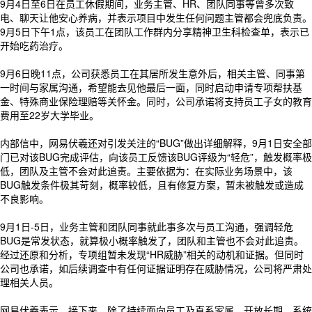
9月4日至6日在员工休假期间，业务主管、HR、团队同事等曾多次致
电、聊天让他安心养病，并表示项目中发生任何问题主管都会兜底负责。
9月5日下午1点，该员工在团队工作群内分享精神卫生科检查单，表示已
开始吃药治疗。
9月6日晚11点，公司获悉员工在其居所发生意外后，相关主管、同事第
一时间与家属沟通，希望能去见他最后一面，同时启动申请专项帮扶基
金、特殊商业保险理赔等关怀金。同时，公司承诺将支持员工子女的教育
费用至22岁大学毕业。
内部信中，网易伏羲还对引发关注的“BUG”做出详细解释，9月1日安全部
门已对该BUG完成评估，向该员工反馈该BUG评级为“轻危”，触发概率极
低，团队及主管不会对此追责。主要依据为：在实际业务场景中，该
BUG触发条件极其苛刻，概率较低，且有修复方案，暂未被触发或造成
不良影响。
9月1日-5日，业务主管和团队同事就此事多次与员工沟通，强调轻危
BUG是常发状态，就算极小概率触发了，团队和主管也不会对此追责。
经过还原和分析，专项组暂未发现“HR威胁”相关的动机和证据。但同时
公司也承诺，如后续调查中有任何证据证明存在威胁情况，公司将严肃处
理相关人员。
网易伏羲表示，接下来，除了持续面向员工及直系家属，开放长期、系统