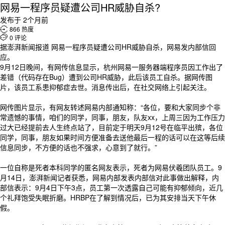
网易一程序员疑遭公司HR威胁自杀?
发布于 2个月前

866 热度

0 评论
据澎湃新闻报道 网易一程序员疑遭公司HR威胁自杀，网易发内部信回
应。
9月12日晚间，有网传信息显示，杭州网易一服务器端程序员因工作出了
差错（代码存在Bug）遭到公司HR威胁，此后该员工自杀。据网传图
片，该员工系患抑郁症去世。消息传出后，在社交网络上引起关注。
网传图片显示，有网友转述网易内部通知称：“各位，要和大家同步个非
常遗憾的事情，咱们的同学，同事，朋友，队友xx，上周三因为工作压力
过大已经提前去人生终点站了，目前定于明天9月12号在临平出殡，各位
同学，同事，朋友如果时间方便准备去送他最后一程的话可以在这等后续
信息同步，不方便的话也不强求，心意到了就行。”
一位自称是死者本科同学的匿名网友表示，死者为网易伏羲团队员工。9
月14日，澎湃新闻记者获悉，网易内部发表内部信对此事做出解释，内
部信表示：9月4日下午3点，员工第一次透露自己可能有抑郁倾向，近几
个礼拜饱受失眠折磨。HRBP在了解到情况后，已为其安排当天下午休
假。