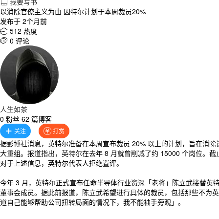
我要写书

以消除官僚主义为由 因特尔计划于本周裁员20%
发布于 2个月前
512 热度

0 评论

人生如茶
0 粉丝 62 篇博客
关注
打赏


据彭博社消息，英特尔准备在本周宣布裁员 20% 以上的计划，旨在消
大重组。报道指出，英特尔在去年 8 月就曾削减了约 15000 个岗位。截止 2
对于上述信息，英特尔代表人拒绝置评。
今年 3 月，英特尔正式宣布任命半导体行业资深「老将」陈立武接替英特尔新
董事会成员。据此前报道，陈立武希望进行具体的裁员，包括那些不为英特尔工
道自己能够帮助公司扭转局面的情况下，我不能袖手旁观」。