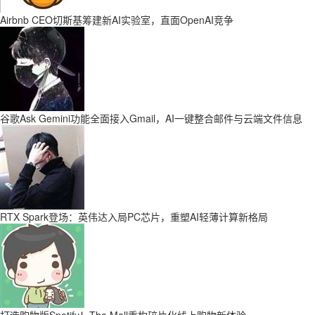
Airbnb CEO切斯基筹建新AI实验室，直面OpenAI竞争
谷歌Ask Gemini功能全面接入Gmail，AI一键整合邮件与云端文件信息
RTX Spark登场：英伟达入局PC芯片，重塑AI轻薄计算新格局