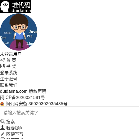
未登录用户
首 页

书 架

登录系统
注册账号
联系我们
duidaima.com
版权声明
闽ICP备2020021581号
闽公网安备 35020302035485号
搜索

我要提问

随便写写
