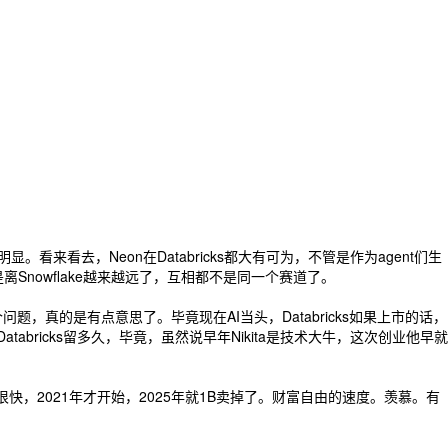
明显。看来看去，Neon在Databricks都大有可为，不管是作为agent们生
是离Snowflake越来越远了，互相都不是同一个赛道了。
个问题，真的是有点意思了。毕竟现在AI当头，Databricks如果上市的话，
tabricks留多久，毕竟，虽然说早年Nikita是技术大牛，这次创业他早就
，2021年才开始，2025年就1B卖掉了。财富自由的速度。羡慕。有