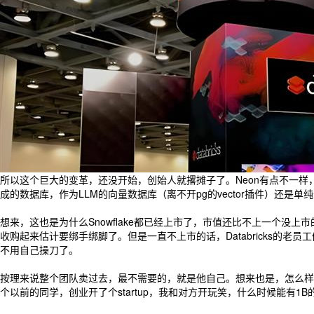
所以这个巨大的变革，还没开始，创始人就撂摊子了。Neon有点不一样，毕竟是Ser
成的数据库，作为LLM的向量数据库（离不开pg的vector插件）还是单纯
想来，这也是为什么Snowflake都已经上市了，市值还比不上一个没上市的Da
收购起来估计要绑手绑脚了。但是一直不上市的话，Databricks的老员工们
不用自己操刀了。
按理来说整个团队卖过去，最不需要的，就是他自己。想来也是，怎么样也
个以前的同学，创业开了个startup，我和对方开玩笑，什么时候能有1B的