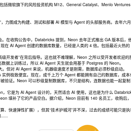
软旗下的风险投资机构 M12、General Catalyst、Menlo Ventures 和
，力图成为构建、测试和部署 AI 模型与 Agent 的头部服务商。去年六月，Dat
。
购公告中，Databricks 提到，Neon 去年正式推出 GA 版本后，他
AI Agent 创建的数据库数量，已经是人类的 4 倍。包括最近火热的 AI 编
“高级开发者”在背后指导。这也就不难理解，Neon 之所以受开发者欢迎的那些
据上训练过，所以 AI Agent 天生就会用基于 Postgres 的 Neon。
对 AI Agent 来说，机器级速度才是刚需，数据库必须秒级启动。
tgres 实例极致便宜。现在，成千上万个 Agent 都能拥有自己的数据库，
感”需要被验证。Neon 可以秒级复制数据库，不只是结构，连数据也能一起复
 AI Agent 设计的，天然适合 AI 使用，这也是为什么 Databric
，Neon 填补了它的产品空白。据介绍，Neon 目前有 140 名员工，
存储与计算、快速弹性扩展），但其“技术护城河”并不深，过去的成绩可能只是执
...