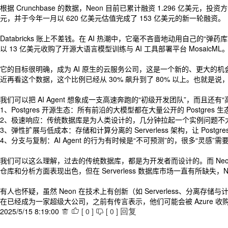
根据 Crunchbase 的数据，Neon 目前已累计融资 1.296 亿美元，投资方包括微
元，并于今年一月以 620 亿美元估值完成了 153 亿美元的新一轮融资。
Databricks 账上不差钱。在 AI 热潮中，它毫不吝啬地动用自己的“弹药库”
以 13 亿美元收购了开源大语言模型训练与 AI 工具部署平台 MosaicML
它的目标很明确，成为 AI 原生的云服务公司，这是一个新的、更大的机会。在收
近再看这个数据，这个比例已经从 30% 飙升到了 80% 以上。也就是说，现在 
我们可以把 AI Agent 想象成一支高速奔跑的“初级开发团队”，而且还有
1、Postgres 开源生态：所有前沿的大模型都在大量公开的 Postgres 生态数
2、极速响应：传统数据库是为人类设计的，几分钟拉起一个实例问题不大。但
3、弹性扩展与低成本：存储和计算分离的 Serverless 架构，让 Pos
4、分支与复制：AI Agent 的行为有时候是“不可预测”的，很多“灵
我们可以这么理解，过去的传统数据库，都是为开发者而设计的。而 Neon，它是为
仓库和分析方面表现出色，但在 Serverless 数据库市场一直有所缺失
有人也怀疑，虽然 Neon 在技术上有创新（如 Serverless、分离
在已经成为一家超级大公司，之前有传言表示，他们可能会被 Azure 收购...
2025/5/15 8:19:00
[
0
]
[
0
]



回复