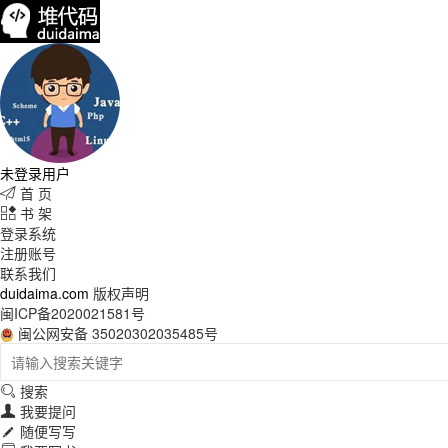
未登录用户
首 页

书 架

登录系统
注册账号
联系我们
duidaima.com
版权声明
闽ICP备2020021581号
闽公网安备 35020302035485号
搜索

我要提问

随便写写
