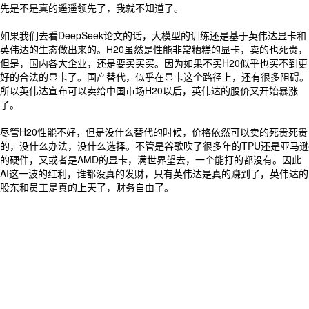
先是不是真的遥遥领先了，我就不知道了。
如果我们去看DeepSeek论文的话，大模型的训练还是基于英伟达显卡和
英伟达的生态做出来的。H20虽然是性能非常糟糕的显卡，卖的也死贵，
但是，国内各大企业，还是要买买买。因为如果不买H20似乎也买不到更
好的合法的显卡了。国产替代，似乎在显卡这个路径上，还有很多阻碍。
所以英伟达宣布可以卖给中国市场H20以后，英伟达的股价又开始暴涨
了。
尽管H20性能不好，但是没什么替代的时候，价格依然可以卖的死贵死贵
的，没什么办法，没什么选择。不管是谷歌吹了很多年的TPU还是亚马逊
的硬件，又或者是AMD的显卡，满世界望去，一个能打的都没有。因此
AI这一波的红利，谁都没真的发财，只有英伟达是真的赚到了，英伟达的
股东和员工是真的上天了，财务自由了。