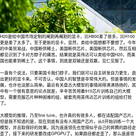
H20是给中国市场定制的阉割再阉割的显卡，比H800差了很多，比H100
更是差了太多了。至于更新的显卡，显然，卖给中国想都不要想了。今年
的中美贸易战，中国断供稀土，美国断供芯片，美国断供芯片。然后互相
都见识到了卡对方脖子的痛苦。结果就是英伟达可以卖给中国H20，而美
国也能拿到稀土了。这个事情，到底是双输还是双赢，见仁见智了。
一直有个说法，只要美国卡我们脖子，我们就可以自主研发自力更生，造
出更好的显卡来。不可否认，中国人的智慧是非常伟大的。但是事情的发
展，也许也没那么简单。最近有关盘古大模型的事情闹得沸沸扬扬的，其
中有一个很有意思的论点就是，辛辛苦苦用着910芯片训练自己的大模
型，需要克服芯片种种困难的组，被套壳用英伟达芯片训练的组给打败
了。
大模型的推理，乃至fine tune，也许真的有很多人，都在适配国产芯片。
但是我不知道的是，现在到底有没有人用国产芯片，从0开始训练一个大
模型，并且取得好的效果。因为遥遥领先也觉得似乎自己的昇腾的路径走
歪了，接下来的研发要改成GPGPU了。如果路径都走歪了，那么遥遥领