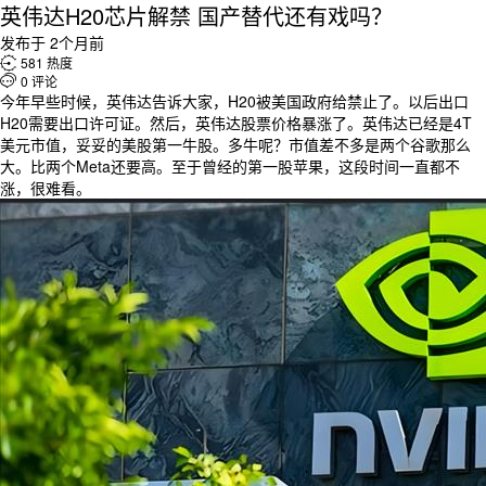
英伟达H20芯片解禁 国产替代还有戏吗？
发布于 2个月前

581 热度

0 评论
今年早些时候，英伟达告诉大家，H20被美国政府给禁止了。以后出口
H20需要出口许可证。然后，英伟达股票价格暴涨了。英伟达已经是4T
美元市值，妥妥的美股第一牛股。多牛呢？市值差不多是两个谷歌那么
大。比两个Meta还要高。至于曾经的第一股苹果，这段时间一直都不
涨，很难看。