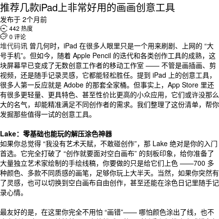
推荐几款iPad上非常好用的画画创意工具
发布于 2个月前

442 热度

0 评论
堆代码
讯 曾几何时，iPad 在很多人眼里只是一个用来刷剧、上网的 “大
号手机”。但如今，随着 Apple Pencil 的迭代和各类创作工具的成熟，这
块屏幕早已变成了无数创意工作者的移动工作室 —— 不管是画插画、剪
视频，还是随手记录灵感，它都能轻松胜任。提到 iPad 上的创意工具，
很多人第一反应就是 Adobe 的那套全家桶。但事实上，App Store 里还
有很多更轻量、更具特色、甚至性价比更高的小众应用，它们或许没那么
大的名气，却能精准满足不同创作者的需求。我们整理了这份清单，帮你
发掘那些值得一试的创意工具。
Lake：零基础也能玩的解压涂色神器
如果你总觉得 “我没有艺术天赋，不敢碰创作”，那 Lake 绝对是你的入门
首选。它完全打破了 “创作就要面对空白画布” 的刻板印象，给你准备了
大量独立艺术家绘制的手绘线稿，你要做的只是给它们上色 ——700 多
种颜色、多款不同质感的画笔，足够你玩上大半天。当然，如果你突然有
了灵感，也可以切换到空白画布自由创作，甚至还能在涂色日记里随手记
录心情。
最友好的是，在这里你完全不用怕 “画错”—— 哪怕颜色涂出了线，也不