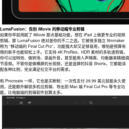
LumaFusion：告别 iMovie 的移动端专业剪辑
如果你早就用腻了 iMovie 那点基础功能，想在 iPad 上做更专业的视频
剪辑，那 LumaFusion 绝对是你的不二之选。它被很多独立 filmmaker
称为 “移动端的 Final Cut Pro”，功能强大却又足够易用，哪怕是预算有
限的新手也能轻松上手。它支持 4K ProRes、HDR 素材的多轨道剪辑，
你可以加特效、做转场、录画外音，甚至能用人声隔离、均衡器来精细调
节音频。不管你是做横屏的长视频，还是竖屏的抖音 Shorts，它都能适
配各种比例，完全满足社交平台的需求。
和 Procreate 一样，它也是买断制：一次性支付 29.99 美元就能永久使
用，还能额外解锁多机位剪辑、导出到 Mac 端 Final Cut Pro 等专业功
能，比电脑端的剪辑软件划算太多。