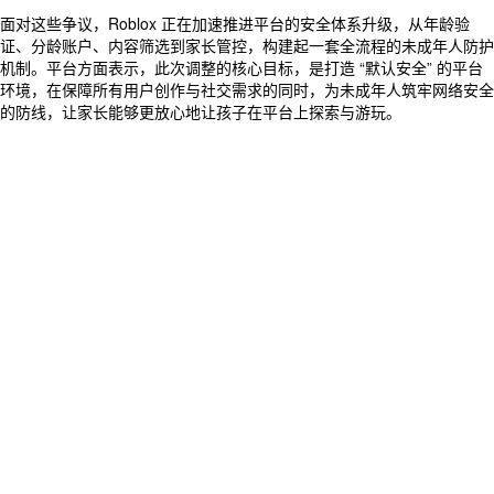
面对这些争议，Roblox 正在加速推进平台的安全体系升级，从年龄验
证、分龄账户、内容筛选到家长管控，构建起一套全流程的未成年人防护
机制。平台方面表示，此次调整的核心目标，是打造 “默认安全” 的平台
环境，在保障所有用户创作与社交需求的同时，为未成年人筑牢网络安全
的防线，让家长能够更放心地让孩子在平台上探索与游玩。