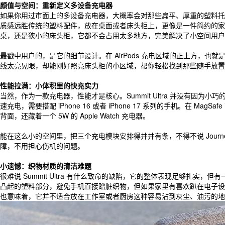
颜值与空间：重新定义多设备充电器
如果你用过市面上的多设备充电器，大概率会对那些扁平、厚重的塑料托盘印
质感远胜传统的塑料配件，放在桌面或者床头柜上，更像是一件简约的家
桌，还是狭小的床头柜，它都不会占用太多地方，完美解决了小空间用户
最戳中用户的，是它的细节设计。在 AirPods 充电区域的正上方，也
线太亮晃眼，却能刚好照亮床头柜的小区域，帮你轻松找到那些随手放置的
性能拉满：小体积里的快充实力
当然，作为一款充电器，性能才是核心。Summit Ultra 并没有因为小巧
速充电，需要搭配 iPhone 16 或者 iPhone 17 系列的手机。在
背面，还藏着一个 5W 的 Apple Watch 充电器。
能在这么小的空间里，把三个充电模块安排得井井有条，不得不说 Journ
障，不用担心伤机的问题。
小遗憾：织物材质的清洁难题
很难说 Summit Ultra 有什么致命的缺陷，它的整体表现足够扎实
凸起的塑料部分，避免手机直接蹭脏织物，但如果家里有喜欢趴在电子设
也意味着，它并不适合放在工作室或者厨房这种容易沾到灰尘、油污的地