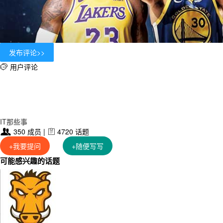
用户评论

IT那些事
350 成员 |
4720 话题


+我要提问
+随便写写
可能感兴趣的话题