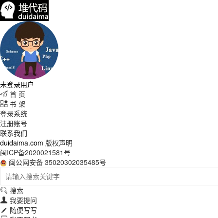
未登录用户
首 页

书 架

登录系统
注册账号
联系我们
duidaima.com
版权声明
闽ICP备2020021581号
闽公网安备 35020302035485号
搜索

我要提问

随便写写
