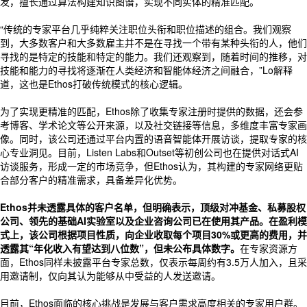
发，擅长通过算法构建知识图谱，实现不同实体的精准匹配。
“传统的专家平台几乎纯粹关注职位头衔和职位描述的组合。我们观察
到，大多数客户和大多数雇主并不是在寻找一个带有某种头衔的人，他们
寻找的是特定的技能和特定的能力。我们还观察到，随着时间的推移，对
技能和能力的寻找将逐渐在人类经济和智能体经济之间融合，”Lo解释
道，这也是Ethos打破传统模式的核心逻辑。
为了实现更精准的匹配，Ethos除了收集专家注册时提供的数据，还会参
考博客、学术论文等公开来源，以及社交链接等信息，多维度丰富专家画
像。同时，该公司还通过平台内置的语音智能体开展访谈，提取专家的核
心专业洞见。目前，Listen Labs和Outset等初创公司也在提供对话式AI
访谈服务，形成一定的市场竞争，但Ethos认为，其构建的专家网络更贴
合部分客户的精准需求，具备差异化优势。
Ethos并未透露具体的客户名单，但明确表示，顶级对冲基金、私募股权
公司、领先的基础AI实验室以及企业咨询公司已在使用其产品。在盈利模
式上，该公司根据项目性质，向企业收取每个项目30%或更高的费用，并
透露其“年化收入有望达到八位数”，但未公布具体数字。
在专家资源方
面，Ethos同样未披露平台专家总数，仅表示每周约有3.5万人加入，且采
用邀请制，仅向其认为能够从中受益的人发送邀请。
目前，Ethos面临的核心挑战是发展与客户需求高度相关的专家用户群。