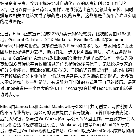
级投资者投资、致力于解决金融自动化问题的融资初创公司工作过的
人”，也可以像一家制药公司那样，精准筛选出在特定领域有专长、同时
撰写过相关主题论文或了解药物开发的医生，这些都是传统平台难以实现
的精准匹配。
近日，Ethos正式宣布完成2275万美元的A轮融资，此次融资由a16z领
投，General Catalyst、XTX Markets、Evantic Capital和Common
Magic共同参与投资。这笔资金将为Ethos的技术研发、专家网络扩张及
团队建设提供有力支撑，助力其进一步优化AI匹配算法，扩大业务影响
力。a16z的Anish Acharya对Ethos的创新模式给予高度认可，他认为领
英和GLG等传统平台仅能通过职位头衔传递浅层信号，无法挖掘专家的
细分专业能力，而Ethos通过精心设计问题的语音面试流程，成功捕捉到
不同领域的细分专业价值。“我认为语音是人类沟通的原始形式。大多数
人不知道如何以一种简洁、有说服力且准确的方式写下自己的经历。语音
对Ethos来说是一个巨大的突破口，”Acharya在接受TechCrunch电话采
访时表示。
Ethos由James Lo和Daniel Mankowitz于2024年共同创立，两位创始人
的不同专业背景，为公司的发展提供了多元视角。Lo曾任职于麦肯锡，
后加入软银，参与过WeWork和Arm等公司的转型工作，一直致力于为人
们提供合适的经济和就业机会；Mankowitz则曾是DeepMind的AI研究
员，参与过YouTube视频压缩算法、Gemini以及AlphaDev排序算法的研