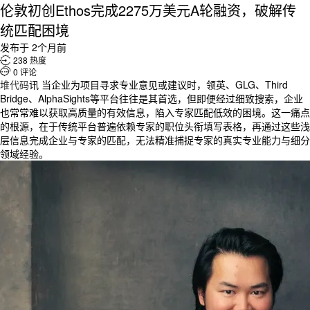
伦敦初创Ethos完成2275万美元A轮融资，破解传
统匹配困境
发布于 2个月前

238 热度

0 评论
堆代码
讯 当企业为项目寻求专业意见或建议时，领英、GLG、Third
Bridge、AlphaSights等平台往往是其首选，但即便经过细致搜索，企业
也常常难以获取高质量的有效信息，陷入专家匹配低效的困境。这一痛点
的根源，在于传统平台普遍依赖专家的职位头衔填写表格，再通过这些浅
层信息完成企业与专家的匹配，无法精准捕捉专家的真实专业能力与细分
领域经验。