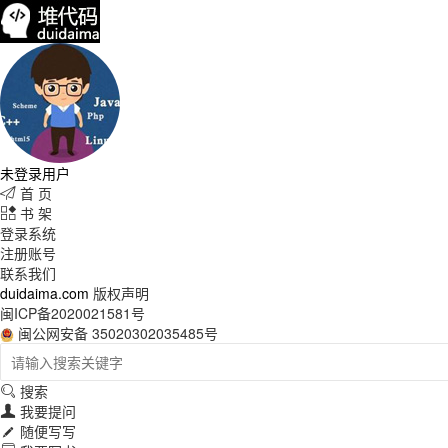
未登录用户
首 页

书 架

登录系统
注册账号
联系我们
duidaima.com
版权声明
闽ICP备2020021581号
闽公网安备 35020302035485号
搜索

我要提问

随便写写
