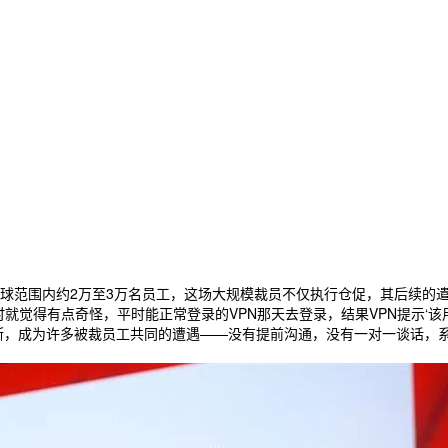
了全球范围内约2万至3万名员工，这场大规模裁员不仅执行仓促，其后续
觉得有点奇怪，平时能正常登录的VPN那天去登录，结果VPN提示‘该用户
限切断，成为许多被裁员工共同的遭遇——没有提前沟通，没有一对一谈话