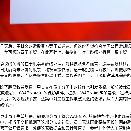
几天后，甲骨文的遣散费方案正式送达，但这份看似符合美国公司常规标
一年可领取四周工资，在此基础上，每增加一年工龄额外折算一周工资，补
争议的关键的在于股票薪酬的处理。对科技从业者而言，股票薪酬往往占
日期前尚未归属的股票，均被直接作废。这一规定覆盖面极广，即便那些
美元的股票，而这些股票距离正式归属仅差四个月，且RSU占其总薪酬的
除了股票权益受损，甲骨文在员工分类上的操作也引发质疑。部分被裁员
通知法》（WARN Act）的保护条件。据悉，WARN Act明确要
人员，巧妙规避了这一法案中对最低工作地点人数的要求，从而无需履行
的保护。
更让员工失望的是，即便部分员工符合WARN Act的保护条件，也难
中，相当于变相抵消了这部分法定补偿，员工无法因此获得更长时间的遣散
署了公开请愿书，敦促这家数据库和云计算巨头，参考其他借人工智能名