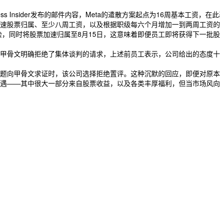
s Insider发布的邮件内容，Meta的遣散方案起点为16周基本工资，
票归属、至少八周工资，以及根据职级每六个月增加一到两周工资的福利；而
险，同时将股票加速归属至8月15日，这意味着即便员工即将获得下一批
甲骨文明确拒绝了集体谈判的请求，上述前员工表示，公司给出的态度十
题向甲骨文求证时，该公司选择拒绝置评。这种沉默的回应，即便对原本
遇——其中很大一部分来自股票收益，以及各类丰厚福利，但当市场风向