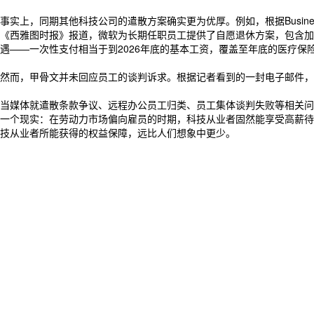
事实上，同期其他科技公司的遣散方案确实更为优厚。例如，根据Busines
《西雅图时报》报道，微软为长期任职员工提供了自愿退休方案，包含加速股
遇——一次性支付相当于到2026年底的基本工资，覆盖至年底的医疗保
然而，甲骨文并未回应员工的谈判诉求。根据记者看到的一封电子邮件，
当媒体就遣散条款争议、远程办公员工归类、员工集体谈判失败等相关问
一个现实：在劳动力市场偏向雇员的时期，科技从业者固然能享受高薪待
技从业者所能获得的权益保障，远比人们想象中更少。