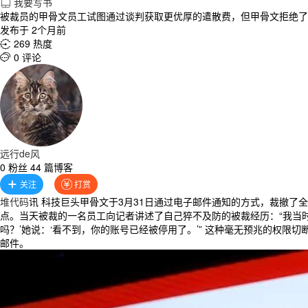
我要写书

被裁员的甲骨文员工试图通过谈判获取更优厚的遣散费，但甲骨文拒绝了
发布于 2个月前
269 热度

0 评论

远行de风
0 粉丝 44 篇博客
关注
打赏


堆代码
讯 科技巨头甲骨文于3月31日通过电子邮件通知的方式，裁撤
点。当天被裁的一名员工向记者讲述了自己猝不及防的被裁经历：“我当时就
吗？’她说：‘看不到，你的账号已经被停用了。’” 这种毫无预兆的权
邮件。