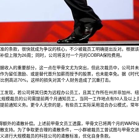
准的条款，很快就成为争议的核心，不少被裁员工明确提出反对。根据该
偿上限为26周；同时，公司将支付一个月的COBRA保险费用。
据收入的重要部分，这一点在甲骨文尤为突出，但此次裁员中，公司并未
作为留任激励、或是替代晋升加薪而授予的股票，也未能幸免。据《时代
比例高达70%，这样的损失对其个人财务造成了沉重打击。
工发现，若公司将其归类为远程办公员工，且其工作所在州并非加州、纽
求，进行大规模裁员的公司需提前两个月通知员工，当同一工作地点有50人及
提前通知义务。更令人无奈的是，有些员工实际采用混合办公模式，常年
以获得额外的遣散补偿。上述前甲骨文员工透露，甲骨文已将两个月的WAR
支持。为了争取更合理的遣散条件，一小群被裁员工曾试图与甲骨文进行集体
义进行大规模裁员的科技公司的遣散标准，优化自身条款。