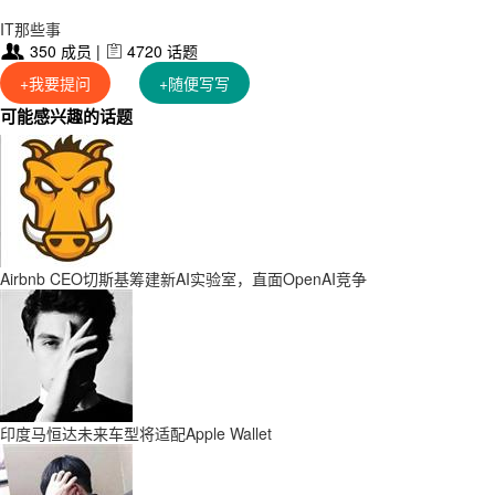
IT那些事
350 成员 |
4720 话题


+我要提问
+随便写写
可能感兴趣的话题
Airbnb CEO切斯基筹建新AI实验室，直面OpenAI竞争
印度马恒达未来车型将适配Apple Wallet