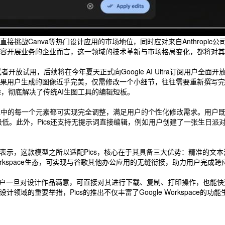
anva等热门设计应用的市场地位，同时应对来自Anthropic公司Cla
容开展业务的企业而言，这一领域的技术革新与市场格局变化，都将对其
者开放试用，后续将在今年夏天正式向Google AI Ultra订阅用户全
果用户生成的图像近乎完美，仅需修改一个小细节，往往需要重新撰写完
验，彻底解决了传统AI生图工具的编辑短板。
品或图像中的每一个元素都可实现完全调整，满足用户的个性化修改需求。用
槛极低。此外，Pics还支持无提示词直接编辑，例如用户创建了一张生日
驱动。谷歌表示，这款模型之所以适配Pics，核心在于其具备三大优势：精
 Workspace生态，可实现与谷歌其他办公应用的无缝衔接，助力用户完
，用户一旦对设计作品满意，可直接对其进行下载、复制、打印操作，也能
域的重要举措，Pics的推出不仅丰富了Google Workspace的