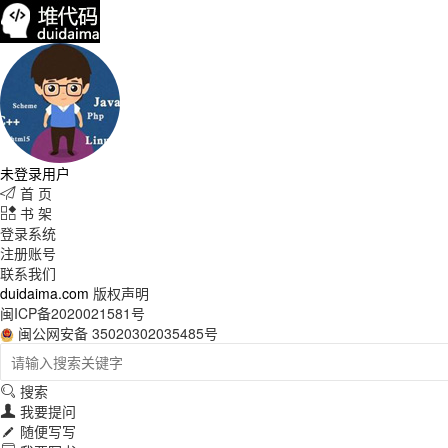
未登录用户
首 页

书 架

登录系统
注册账号
联系我们
duidaima.com
版权声明
闽ICP备2020021581号
闽公网安备 35020302035485号
搜索

我要提问

随便写写
