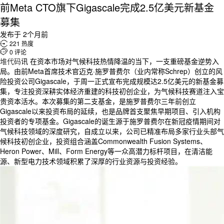
前Meta CTO旗下Gigascale完成2.5亿美元新基金
募集
发布于 2个月前

221 热度

0 评论
堆代码
讯 在资本市场对气候科技热情降温的当下，一支重磅基金逆势入
局。由前Meta首席技术官迈克·施罗普费尔（业内常称Schrep）创立的风
险投资公司Gigascale，于周一正式宣布完成规模达2.5亿美元的新基金募
集，专注投资深耕实体经济重建的科技初创企业，为气候科技赛道注入宝
贵资本活水。本次募集的第二支基金，是施罗普费尔三年前创立
Gigascale以来投资布局的延续，也是品牌首支聚焦早期项目、引入机构
投资者的专项基金。Gigascale的诞生源于施罗普费尔在新冠疫情期间对
气候科技领域的深度研究，自成立以来，公司已精准布局多家行业头部气
候科技初创企业，投资组合涵盖Commonwealth Fusion Systems、
Heron Power、Mill、Form Energy等一众高潜力标杆项目，在清洁能
源、新型电力技术领域积累了深厚的行业资源与投资经验。