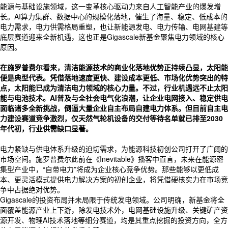
能源与基础设施领域，这一变革核心驱动力来自人工智能产业的爆发增
长。AI算力集群、数据中心的规模化落地，催生了海量、稳定、低成本的
电力需求，电力供需格局重塑，也让新能源发电、电力传输、电网基建等
底层赛道迎来全新机遇，这也正是Gigascale新基金聚焦电力领域的核心
原因。
在施罗普费尔看来，清洁能源技术的商业化落地优势正持续凸显，太阳能
便是典型代表。凭借落地速度更快、建设成本更低、市场化优势突出的特
点，太阳能已成为清洁电力领域的核心力量。不过，行业机遇远不止太阳
能与电池技术。AI普及与全社会电气化浪潮，让企业电网接入、稳定供电
面临诸多全新挑战，倒逼大量企业自主布局自建电力体系。但目前自主电
力建设赛道竞争激烈，仅天然气轮机设备的交付等待名单就已排至2030
年代初，行业供需缺口显著。
电力紧缺与供电体系升级的迫切需求，为能源科技初创公司打开了广阔的
市场空间。施罗普费尔此前在《Inevitable》播客中直言，未来在能源密
集型产业中，“自带电力”将成为企业核心竞争优势。那些能够以更低成
本、更灵活模式提供电力解决方案的初创企业，将凭借硬核实力在市场竞
争中占据绝对优势。
Gigascale的投资布局并未局限于传统发电领域。公司明确，新基金将全
面覆盖能源产业上下游，除发电技术外，电网基础设施升级、关键矿产资
源开发、物理AI技术落地等细分赛道，均是其重点挖掘的投资方向，全方