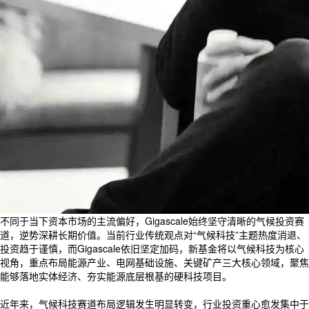
不同于当下资本市场的主流偏好，Gigascale始终坚守清晰的气候投资赛
道，逆势深耕长期价值。当前行业传统观点对“气候科技”主题热度消退、
投资趋于谨慎，而Gigascale依旧坚定加码，新基金将以气候科技为核心
视角，重点布局能源产业、电网基础设施、关键矿产三大核心领域，聚焦
能够落地实体经济、夯实能源底层根基的硬科技项目。
近年来，气候科技赛道布局逻辑发生明显转变，行业投资重心愈发集中于