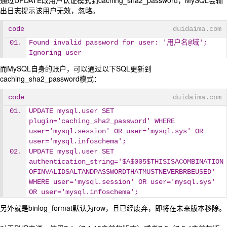
通过UPDATE改用户认证模式到caching_sha2_password，MySQL会输
出日志提示该用户无效，忽略。
code
duidaima.com
Found invalid password for user: '用户名@域'; 
Ignoring user
而MySQL自身的账户，可以通过以下SQL更新到
caching_sha2_password模式：
code
duidaima.com
UPDATE mysql.user SET 
plugin='caching_sha2_password' WHERE 
user='mysql.session' OR user='mysql.sys' OR 
user='mysql.infoschema';
UPDATE mysql.user SET 
authentication_string='$A$005$THISISACOMBINATION
OFINVALIDSALTANDPASSWORDTHATMUSTNEVERBRBEUSED' 
WHERE user='mysql.session' OR user='mysql.sys' 
OR user='mysql.infoschema';
另外就是binlog_format默认为row，且已经废弃，即将在未来版本移除。