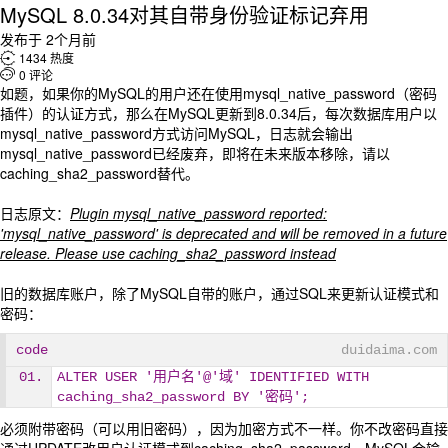
MySQL 8.0.34对其自带身份验证标记弃用
发布于 2个月前

1434 热度

0 评论
如题，如果你的MySQL的用户还在使用mysql_native_password（密码
插件）的认证方式，那么在MySQL更新到8.0.34后，每次数据库用户以
mysql_native_password方式访问MySQL，日志就会输出
mysql_native_password已经废弃，即将在未来版本移除，请以
caching_sha2_password替代。
日志原文：
Plugin mysql_native_password reported:
'mysql_native_password' is deprecated and will be removed in a future
release. Please use caching_sha2_password instead
旧的数据库账户，除了MySQL自带的账户，通过SQL来更新认证模式和
密码：
code
duidaima.com
ALTER USER '用户名'@'域' IDENTIFIED WITH 
caching_sha2_password BY '密码';
必须附带密码（可以用旧密码），因为加密方式不一样。你不改密码直接