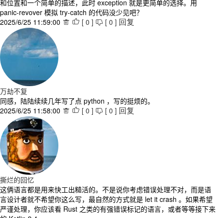
和位置和一个简单的描述，此时 exception 就是更简单的选择。用
panic-revover 模拟 try-catch 的代码没少见吧？
2025/6/25 11:59:00
[
0
]
[
0
]



回复
万劫不复
同感，陆陆续续几年写了点 python ，写的挺烦的。
2025/6/25 11:58:00
[
0
]
[
0
]



回复
撕烂的回忆
这俩语言都是用来快工出糙活的。不是说你考虑错误处理不对，而是语
言设计者就不希望你这么写，最自然的方式就是 let it crash 。如果希望
严谨处理，你应该看 Rust 之类的有强错误标记的语言，或者等等接下来