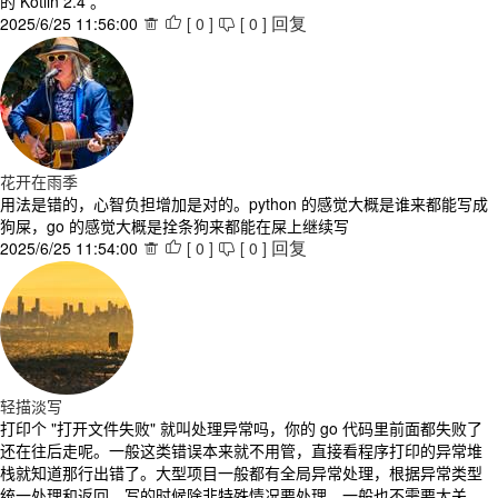
的 Kotlin 2.4 。
2025/6/25 11:56:00
[
0
]
[
0
]



回复
花开在雨季
用法是错的，心智负担增加是对的。python 的感觉大概是谁来都能写成
狗屎，go 的感觉大概是拴条狗来都能在屎上继续写
2025/6/25 11:54:00
[
0
]
[
0
]



回复
轻描淡写
打印个 "打开文件失败" 就叫处理异常吗，你的 go 代码里前面都失败了
还在往后走呢。一般这类错误本来就不用管，直接看程序打印的异常堆
栈就知道那行出错了。大型项目一般都有全局异常处理，根据异常类型
统一处理和返回，写的时候除非特殊情况要处理，一般也不需要太关