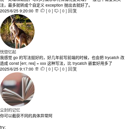
注，最多就转成个自定义 exception 抛出去就好了。
2025/6/25 9:20:00
[
0
]
[
0
]



回复
恍惚忆起
我感觉 go 的写法挺好的，好几年前写前端的时候，也会把 trycatch 改
造成 const [err, res] = xxx 这种写法，比 trycatch 嵌套好用多了
2025/6/25 9:17:00
[
0
]
[
0
]



回复
尘封的记忆
你可以截获不同的具体异常阿
try: