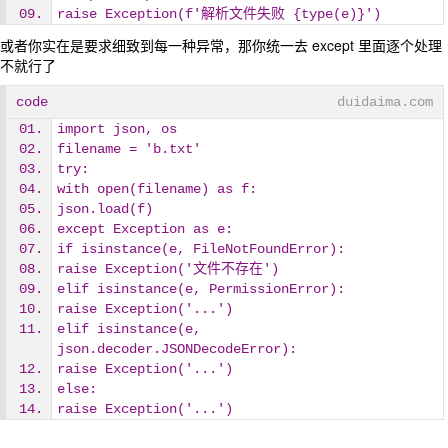
raise Exception(f'解析文件失败 {type(e)}')
或者你实在是要求细致到每一种异常，那你统一去 except 里面逐个处理
不就行了
code
duidaima.com
import json, os
filename = 'b.txt'
try:
with open(filename) as f:
json.load(f)
except Exception as e:
if isinstance(e, FileNotFoundError):
raise Exception('文件不存在')
elif isinstance(e, PermissionError):
raise Exception('...')
elif isinstance(e, 
json.decoder.JSONDecodeError):
raise Exception('...')
else:
raise Exception('...')