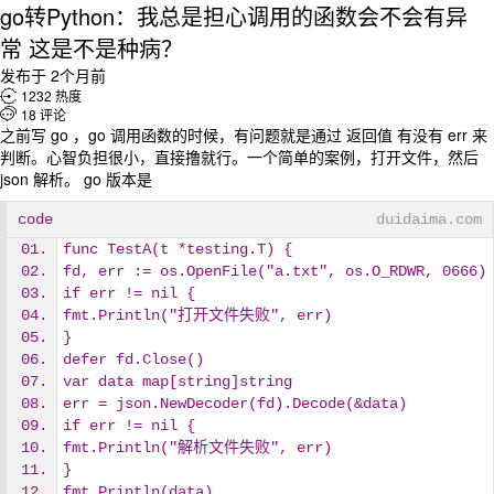
go转Python：我总是担心调用的函数会不会有异
常 这是不是种病？
发布于 2个月前

1232 热度

18 评论
之前写 go ，go 调用函数的时候，有问题就是通过 返回值 有没有 err 来
判断。心智负担很小，直接撸就行。一个简单的案例，打开文件，然后
json 解析。 go 版本是
code
duidaima.com
func TestA(t *testing.T) {
fd, err := os.OpenFile("a.txt", os.O_RDWR, 0666)
if err != nil {
fmt.Println("打开文件失败", err)
}
defer fd.Close()
var data map[string]string
err = json.NewDecoder(fd).Decode(&data)
if err != nil {
fmt.Println("解析文件失败", err)
}
fmt.Println(data)