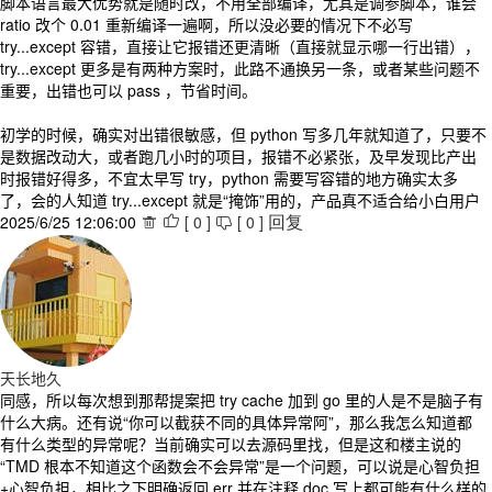
脚本语言最大优势就是随时改，不用全部编译，尤其是调参脚本，谁会
ratio 改个 0.01 重新编译一遍啊，所以没必要的情况下不必写
try...except 容错，直接让它报错还更清晰（直接就显示哪一行出错），
try...except 更多是有两种方案时，此路不通换另一条，或者某些问题不
重要，出错也可以 pass ，节省时间。
初学的时候，确实对出错很敏感，但 python 写多几年就知道了，只要不
是数据改动大，或者跑几小时的项目，报错不必紧张，及早发现比产出
时报错好得多，不宜太早写 try，python 需要写容错的地方确实太多
了，会的人知道 try...except 就是“掩饰”用的，产品真不适合给小白用户
2025/6/25 12:06:00
[
0
]
[
0
]



回复
天长地久
同感，所以每次想到那帮提案把 try cache 加到 go 里的人是不是脑子有
什么大病。还有说“你可以截获不同的具体异常阿”，那么我怎么知道都
有什么类型的异常呢？当前确实可以去源码里找，但是这和楼主说的
“TMD 根本不知道这个函数会不会异常”是一个问题，可以说是心智负担
+心智负担，相比之下明确返回 err 并在注释 doc 写上都可能有什么样的