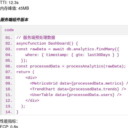
TTI: 12.3s
内存峰值: 45MB
服务端组件版本
code
// 服务端预处理数据
asyncfunction Dashboard() {
const rawData = await db.analytics.findMany({
    where: { timestamp: { gte: last30Days } }
  });
const processedData = processAnalytics(rawDat
return (
    <div>
      <MetricsGrid data={processedData.metrics} 
      <TrendChart data={processedData.trends} />
      <UserTable data={processedData.users} />
    </div>
  );
}
性能指标：
FCP: 0.8s