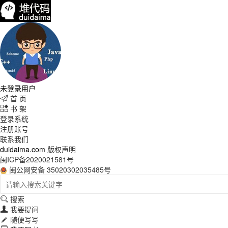
未登录用户
首 页

书 架

登录系统
注册账号
联系我们
duidaima.com
版权声明
闽ICP备2020021581号
闽公网安备 35020302035485号
搜索

我要提问

随便写写
