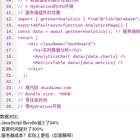
// + 数据请求的额外往返时间
// + Hydration的CPU开销
// 服务端组件的优雅
import { getUserAnalytics } from"@/lib/database"
exportdefaultasyncfunction AnalyticsPage() {
const data = await getUserAnalytics(); // 服务端
return (
    <div className="dashboard">
      <h1>实时数据分析</h1>
      <AnalyticsChart data={data.charts} />
      <MetricsTable data={data.metrics} />
    </div>
  );
}
// 堆代码 duidaima.com
// Bundle size: ~50KB
// 零往返时间
// 零Hydration开销
数据对比：
.JavaScript Bundle减少了94%
.首屏时间提升了300%
.服务器成本？实际上更低（后面解释）