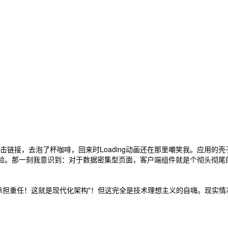
点击链接，去泡了杯咖啡，回来时Loading动画还在那里嘲笑我。应用的
户体验。那一刻我意识到：对于数据密集型页面，客户端组件就是个彻头彻尾
承担重任！这就是现代化架构"！但这完全是技术理想主义的自嗨。现实情