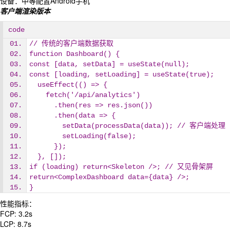
设备：中等配置Android手机
客户端渲染版本
code
// 传统的客户端数据获取
function Dashboard() {
const [data, setData] = useState(null);
const [loading, setLoading] = useState(true);
  useEffect(() => {
    fetch('/api/analytics')
      .then(res => res.json())
      .then(data => {
        setData(processData(data)); // 客户端处理
        setLoading(false);
      });
  }, []);
if (loading) return<Skeleton />; // 又见骨架屏
return<ComplexDashboard data={data} />;
}
性能指标：
FCP: 3.2s
LCP: 8.7s