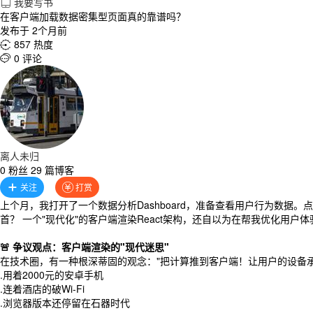
我要写书

在客户端加载数据密集型页面真的靠谱吗？
发布于 2个月前
857 热度

0 评论

离人未归
0 粉丝 29 篇博客
关注
打赏


上个月，我打开了一个数据分析Dashboard，准备查看用户行为数据。
首？ 一个"现代化"的客户端渲染React架构，还自以为在帮我优化用
🚨 争议观点：客户端渲染的"现代迷思"
在技术圈，有一种根深蒂固的观念："把计算推到客户端！让用户的设备
.用着2000元的安卓手机
.连着酒店的破Wi-Fi
.浏览器版本还停留在石器时代