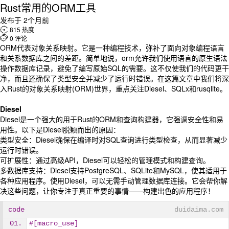
Rust常用的ORM工具
发布于 2个月前

815 热度

0 评论
ORM代表对象关系映射。它是一种编程技术，弥补了面向对象编程语言
和关系数据库之间的差距。简单地说，orm允许我们使用语言的原生语法
操作数据库记录，避免了编写原始SQL的需要。这不仅使我们的代码更干
净，而且还确保了类型安全并减少了运行时错误。在这篇文章中我们将深
入Rust的对象关系映射(ORM)世界，重点关注Diesel、SQLx和rusqlite。
Diesel
Diesel是一个强大的用于Rust的ORM和查询构建器，它强调安全性和易
用性。以下是Diesel脱颖而出的原因：
类型安全：Diesel确保在编译时对SQL查询进行类型检查，从而显著减少
运行时错误。
可扩展性：通过高级API，Diesel可以轻松的管理模式和构建查询。
多数据库支持：Diesel支持PostgreSQL、SQLite和MySQL，使其适用于
各种应用程序。使用Diesel，可以无需手动管理数据库连接。它会帮你解
决这些问题，让你专注于真正重要的事情——构建出色的应用程序！
code
duidaima.com
#[macro_use]