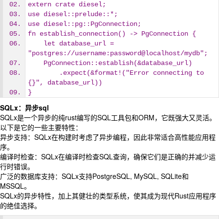
extern crate diesel;
use diesel::prelude::*;
use diesel::pg::PgConnection;
fn establish_connection() -> PgConnection {
    let database_url = 
"postgres://username:password@localhost/mydb";
    PgConnection::establish(&database_url)
        .expect(&format!("Error connecting to 
{}", database_url))
}
SQLx：异步sql
SQLx是一个异步的纯rust编写的SQL工具包和ORM，它既强大又灵活。
以下是它的一些主要特性：
异步支持：SQLx在构建时考虑了异步编程，因此非常适合高性能应用程
序。
编译时检查：SQLx在编译时检查SQL查询，确保它们是正确的并减少运
行时错误。
广泛的数据库支持：SQLx支持PostgreSQL, MySQL, SQLite和
MSSQL。
SQLx的异步特性，加上其健壮的类型系统，使其成为现代Rust应用程序
的绝佳选择。