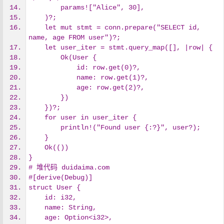
        params!["Alice", 30],
    )?;
    let mut stmt = conn.prepare("SELECT id, 
name, age FROM user")?;
    let user_iter = stmt.query_map([], |row| {
        Ok(User {
            id: row.get(0)?,
            name: row.get(1)?,
            age: row.get(2)?,
        })
    })?;
    for user in user_iter {
        println!("Found user {:?}", user?);
    }
    Ok(())
}
# 堆代码 duidaima.com
#[derive(Debug)]
struct User {
    id: i32,
    name: String,
    age: Option<i32>,