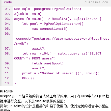
code
duidaima.com
use sqlx::postgres::PgPoolOptions;
#[tokio::main]
async fn main() -> Result<(), sqlx::Error> {
    let pool = PgPoolOptions::new()
        .max_connections(5)
.connect("postgres://username:password@localhost
/mydb")
        .await?;
    let row: (i64,) = sqlx::query_as("SELECT 
COUNT(*) FROM users")
        .fetch_one(&pool)
        .await?;
    println!("Number of users: {}", row.0);
    Ok(())
}
rusqlite
rusqlite是一个轻量级的符合人体工程学的库，用于在Rust中与SQLite数
据库进行交互。以下是rusqlite很棒的原因：
简单：rusqlite的设计是直接的和易于使用的，使其完美的适合中小型应
用程序。