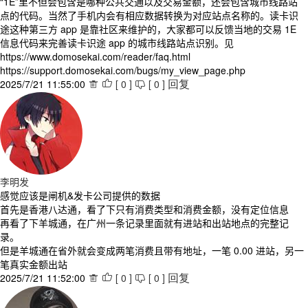
“1E”里不但会包含是哪种公共交通以及交易金额，还会包含城市线路站
点的代码。当然了手机内会有相应数据转换为对应站点名称的。读卡识
途这种第三方 app 是靠社区来维护的，大家都可以反馈当地的交易 1E
信息代码来完善读卡识途 app 的城市线路站点识别。见
https://www.domosekai.com/reader/faq.html
https://support.domosekai.com/bugs/my_view_page.php
2025/7/21 11:55:00
[
0
]
[
0
]



回复
李明发
感觉应该是闸机&发卡公司提供的数据
首先是香港八达通，看了下只有消费类型和消费金额，没有定位信息
再看了下羊城通，在广州一条记录里面就有进站和出站地点的完整记
录。
但是羊城通在省外就会变成两笔消费且带有地址，一笔 0.00 进站，另一
笔真实金额出站
2025/7/21 11:52:00
[
0
]
[
0
]



回复