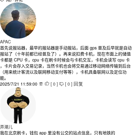
APAC
首先说报站器，最早的报站器是手动报站，后面 gps 普及后早就是自动
报站了（十年前都已经普及了）。再来说扣费卡机，现在市面上的储值
卡都是 CPU 卡，cpu 卡在刷卡时候会与卡机交互，卡机会读写 cpu 卡
，卡片会存入交易记录，当然卡机也会将交易通过移动网络传输到后台
（用来统计客流以及联网移动支付等等），卡机具备联网以及定位功
能。
2025/7/21 11:59:00
[
0
]
[
0
]



回复
弄潮儿
我在北京刷卡，钱包 app 里没有公交的站点信息，只有地铁的