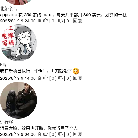
北船余音
appstore 花 250 定的 max ，每天几乎都用 300 美元，划算的一批
2025/8/19 9:24:00
[
0
]
[
0
]



回复
Kily
我在新项目执行一个/init ，1 刀就没了
2025/8/19 9:14:00
[
0
]
[
0
]



回复
远行客
消费大嘛，效果也好撒，你就当雇了个人
2025/8/19 9:04:00
[
0
]
[
0
]



回复