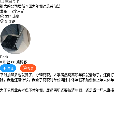
我要写书

挺大的公司居然也因为年假违反劳动法
发布于 2个月前
337 热度

5 评论

Dock
0 粉丝 66 篇博客
关注
打赏


平时加班多也就算了，办理离职，人事居然说离职年假就清除了，还倒打一
除，我也还没计较。我查了离职时单位清除未休年假不赔偿和上年未休年
为了公司业务考虑不休年假，居然离职还要被清年假，还是当个坏人直接休