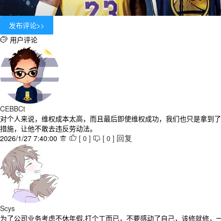
用户评论

CEBBCt
对个人来说，维权成本太高，而且最后即使维权成功，我们也只是拿到了
措施，让他不敢去违反劳动法。
2026/1/27 7:40:00
[
0
]
[
0
]



回复
Scys
为了公司业务考虑不休年假,打个工而已，不要感动了自己，该修就修，