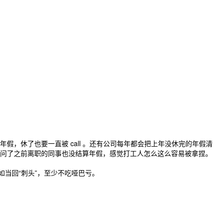
，休了也要一直被 call 。还有公司每年都会把上年没休完的年假清
问了之前离职的同事也没结算年假，感觉打工人怎么这么容易被拿捏。
当回“刺头”，至少不吃哑巴亏。