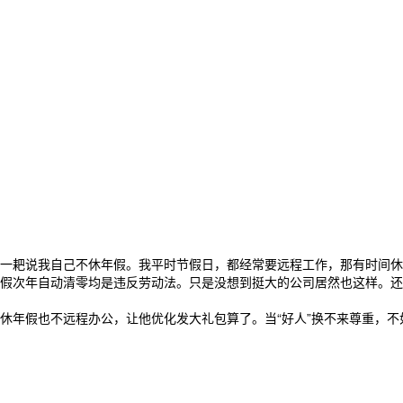
耙说我自己不休年假。我平时节假日，都经常要远程工作，那有时间休年假
假次年自动清零均是违反劳动法。只是没想到挺大的公司居然也这样。还
年假也不远程办公，让他优化发大礼包算了。当“好人”换不来尊重，不如