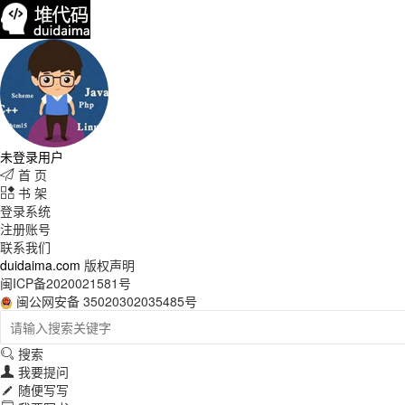
未登录用户
首 页

书 架

登录系统
注册账号
联系我们
duidaima.com
版权声明
闽ICP备2020021581号
闽公网安备 35020302035485号
搜索

我要提问

随便写写
