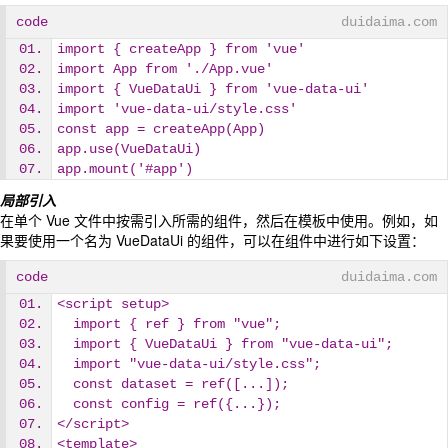
code
duidaima.com
import { createApp } from 'vue'
import App from './App.vue'
import { VueDataUi } from 'vue-data-ui'
import 'vue-data-ui/style.css'
const app = createApp(App)
app.use(VueDataUi)
app.mount('#app')
局部引入
在单个 Vue 文件中按需引入所需的组件，然后在模板中使用。例如，如
果要使用一个名为 VueDataUi 的组件，可以在组件中进行如下设置：
code
duidaima.com
<script setup>
  import { ref } from "vue";
  import { VueDataUi } from "vue-data-ui";
  import "vue-data-ui/style.css";
  const dataset = ref([...]);
  const config = ref({...});
</script>
<template>