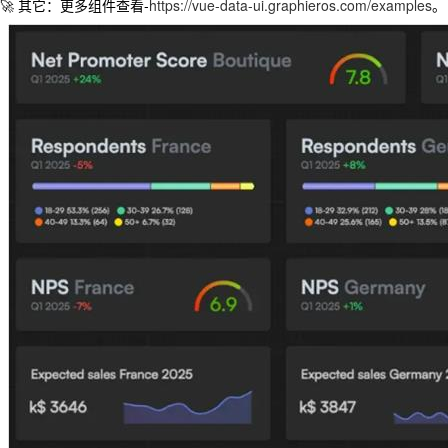
🚀 其它：更多组件查看-
https://vue-data-ui.graphieros.com/examples
。