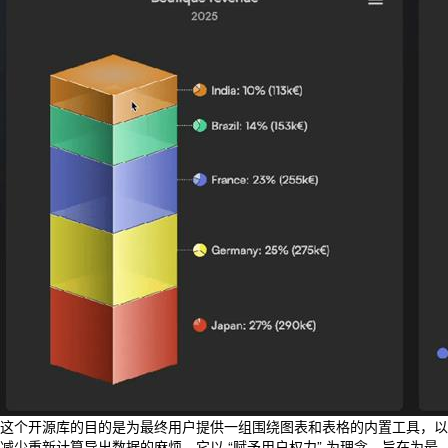
这个开源库的目的是为最终用户提供一组围绕图表和表格的内置工具，以
减少重新计算导出数据的麻烦。它以 “赋予用户权力” 为理念，旨在为最