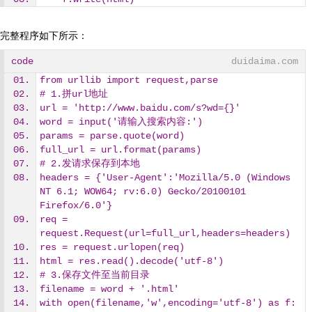
完整程序如下所示：
code
duidaima.com
from urllib import request,parse
# 1.拼url地址
url = 'http://www.baidu.com/s?wd={}'
word = input('请输入搜索内容:')
params = parse.quote(word)
full_url = url.format(params)
# 2.发请求保存到本地
headers = {'User-Agent':'Mozilla/5.0 (Windows 
NT 6.1; WOW64; rv:6.0) Gecko/20100101 
Firefox/6.0'}
req = 
request.Request(url=full_url,headers=headers)
res = request.urlopen(req)
html = res.read().decode('utf-8')
# 3.保存文件至当前目录
filename = word + '.html'
with open(filename,'w',encoding='utf-8') as f: