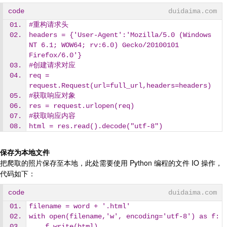
code
duidaima.com
#重构请求头
headers = {'User-Agent':'Mozilla/5.0 (Windows 
NT 6.1; WOW64; rv:6.0) Gecko/20100101 
Firefox/6.0'}
#创建请求对应
req = 
request.Request(url=full_url,headers=headers)
#获取响应对象
res = request.urlopen(req)
#获取响应内容
html = res.read().decode("utf-8")
保存为本地文件
把爬取的照片保存至本地，此处需要使用 Python 编程的文件 IO 操作，
代码如下：
code
duidaima.com
filename = word + '.html'
with open(filename,'w', encoding='utf-8') as f:
    f.write(html)