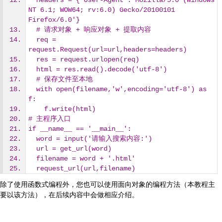
  headers = {'User-Agent':'Mozilla/5.0 (Windows 
NT 6.1; WOW64; rv:6.0) Gecko/20100101 
Firefox/6.0'}
  # 请求对象 + 响应对象 + 提取内容
  req = 
request.Request(url=url,headers=headers)
  res = request.urlopen(req)
  html = res.read().decode('utf-8')
  # 保存文件至本地
  with open(filename,'w',encoding='utf-8') as 
f:
    f.write(html)
# 主程序入口
if __name__ == '__main__':
  word = input('请输入搜索内容:')
  url = get_url(word)
  filename = word + '.html'
  request_url(url,filename)
除了使用函数式编程外，您也可以使用面向对象的编程方法（本教程主
要以该方法），在后续内容中会做相应介绍。