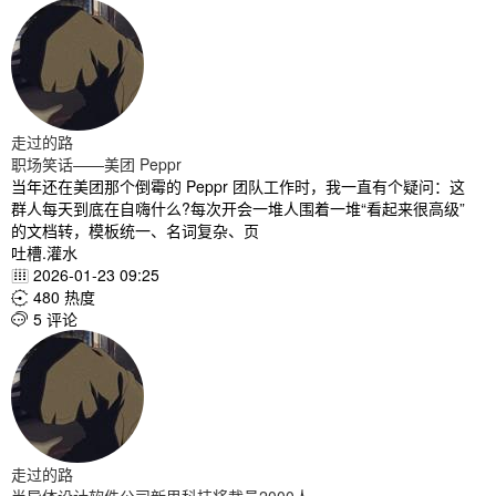
走过的路
职场笑话——美团 Peppr
当年还在美团那个倒霉的 Peppr 团队工作时，我一直有个疑问：这
群人每天到底在自嗨什么?每次开会一堆人围着一堆“看起来很高级”
的文档转，模板统一、名词复杂、页
吐槽.灌水
2026-01-23 09:25

480 热度

5 评论

走过的路