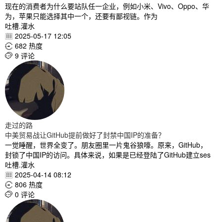
现在的消费者为什么要站队任一企业，例如小米、Vivo、Oppo、华
为，苹果只能选择其中一个，还要有鄙视链。作为
吐槽.灌水
2025-05-17 12:05

682 热度

9 评论

走过的路
中美贸易战让GitHub提前做好了封禁中国IP的准备？
一觉睡醒，世界全变了。朋友圈里一片鬼谷狼嚎。原来，GitHub，
封锁了中国IP的访问。具体来说，如果是已经登陆了GitHub建立ses
吐槽.灌水
2025-04-14 08:12

806 热度

0 评论
