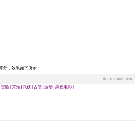
名称、评分，效果如下所示：
duidaima.com
|冒险|灾难|武侠|古装|运动|黑色电影|