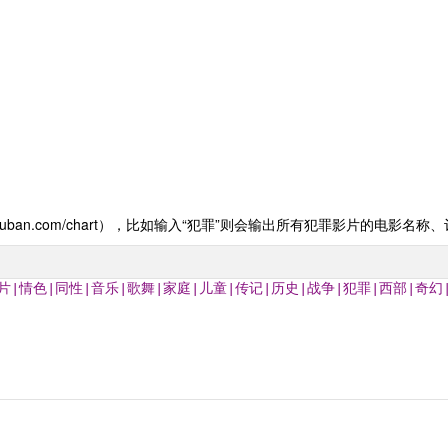
.douban.com/chart），比如输入“犯罪”则会输出所有犯罪影片的电影
片|情色|同性|音乐|歌舞|家庭|儿童|传记|历史|战争|犯罪|西部|奇幻