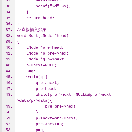
        head->next=L;
        scanf("%d",&x);
    }
    return head;
}
//直接插入排序
void Sort(LNode *head)
{
    LNode *pre=head;
    LNode *p=pre->next;
    LNode *q=p->next;
    p->next=NULL;
    p=q;
    while(q){
        q=p->next;
        pre=head;
        while(pre->next!=NULL&&pre->next-
>data<p->data){
            pre=pre->next;
        }
        p->next=pre->next;
        pre->next=p;
        p=q;