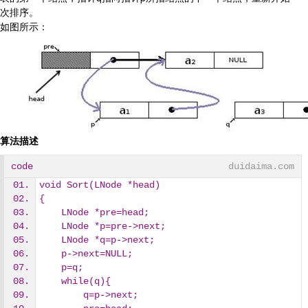
次排序。
如图所示：
算法描述
code
duidaima.com
void Sort(LNode *head)
{
    LNode *pre=head;
    LNode *p=pre->next;
    LNode *q=p->next;
    p->next=NULL;
    p=q;
    while(q){
        q=p->next;