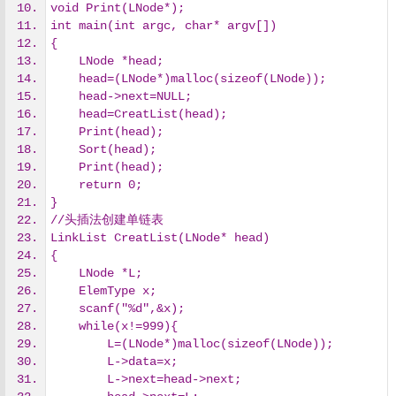
void Print(LNode*);
int main(int argc, char* argv[])
{
    LNode *head;
    head=(LNode*)malloc(sizeof(LNode));
    head->next=NULL;
    head=CreatList(head);
    Print(head);
    Sort(head);
    Print(head);
    return 0;
}
//头插法创建单链表
LinkList CreatList(LNode* head)
{
    LNode *L;
    ElemType x;
    scanf("%d",&x);
    while(x!=999){
        L=(LNode*)malloc(sizeof(LNode));
        L->data=x;
        L->next=head->next;