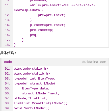
        pre=head;
        while(pre->next!=NULL&&pre->next-
>data<p->data){
            pre=pre->next;
        }
        p->next=pre->next;
        pre->next=p;
        p=q;
    }
}
具体代码：
code
duidaima.com
#include<stdio.h>
#include<stdlib.h>
typedef int ElemType;
typedef struct LNode{ 
    ElemType data;
    struct LNode *next;
}LNode,*LinkList;
LinkList CreatList(LNode*);
void Sort(LNode*);