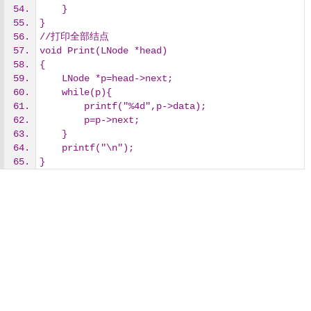
    }
}
//打印全部结点
void Print(LNode *head)
{
    LNode *p=head->next;
    while(p){
        printf("%4d",p->data);
        p=p->next;
    }
    printf("\n");
}