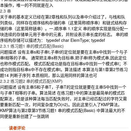
本操作，唯一的不同就是在入
2.3 串
关于串的基本定义已经在第2章栈和队列以及串中介绍过了，与栈和队
列类似，同样存在顺序结构存储的串（这里简称顺序串）和链式结构存
储的串（这里简称链串）。一.顺序串 1.1定义 串的顺序实现是指分配一
块连续的存储单元用于串中的元素，并附设表示串长度的标志。 串的顺
序结构存储可以描述为： typedef char ElemType; typedef
2.3.1 练习题1 串的模式匹配(Basic)
问题描述 设有主串s和子串t,子串t的定位就是要在主串s中找到一个与子
串t相等的子串。 通常把主串s称为目标串,把子串t称为模式串,因此定位
也称作模式匹配。 模式匹配成功是指在目标串s中找到一个模式串t；不
成功则指目标串s中不存在模式串t。算法描述 本算法与第1章第2节练习
题14 判断子序列 本质相同，那么运用同样的算法也可
2.3.2 练习题2 串的模式匹配(KMP)
问题描述 设有主串S和子串T，子串T的定位就是要在主串S中找到一个
与子串T相等的子串。算法简述 在练习题1中的算法是最简单的模式匹
配算法，但是该种算法每当匹配失败时，对主串已经匹配过的字符又需
要重新匹配一次，时间复杂度为O(n2)。因此这里引入了KMP算法。
KMP算法与第2章第3节练习题1 串的模式匹配(Basic) 中算法最大的不
同便是重新创建了一张跳转
读者评论