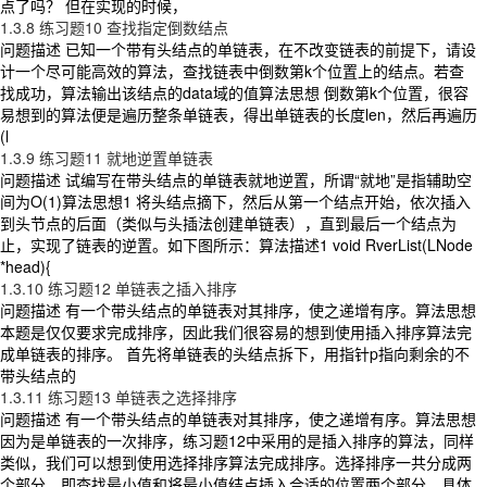
点了吗？ 但在实现的时候，
1.3.8 练习题10 查找指定倒数结点
问题描述 已知一个带有头结点的单链表，在不改变链表的前提下，请设
计一个尽可能高效的算法，查找链表中倒数第k个位置上的结点。若查
找成功，算法输出该结点的data域的值算法思想 倒数第k个位置，很容
易想到的算法便是遍历整条单链表，得出单链表的长度len，然后再遍历
(l
1.3.9 练习题11 就地逆置单链表
问题描述 试编写在带头结点的单链表就地逆置，所谓“就地”是指辅助空
间为O(1)算法思想1 将头结点摘下，然后从第一个结点开始，依次插入
到头节点的后面（类似与头插法创建单链表），直到最后一个结点为
止，实现了链表的逆置。如下图所示：算法描述1 void RverList(LNode
*head){
1.3.10 练习题12 单链表之插入排序
问题描述 有一个带头结点的单链表对其排序，使之递增有序。算法思想
本题是仅仅要求完成排序，因此我们很容易的想到使用插入排序算法完
成单链表的排序。 首先将单链表的头结点拆下，用指针p指向剩余的不
带头结点的
1.3.11 练习题13 单链表之选择排序
问题描述 有一个带头结点的单链表对其排序，使之递增有序。算法思想
因为是单链表的一次排序，练习题12中采用的是插入排序的算法，同样
类似，我们可以想到使用选择排序算法完成排序。选择排序一共分成两
个部分，即查找最小值和将最小值结点插入合适的位置两个部分。具体