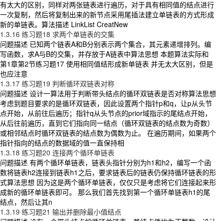
有太大的区别，同样对两张链表进行遍历，对于具有相同值的结点进行
一次复制，然后将复制出来的新节点采用尾插法建立单链表的方式形成
新的单链表。算法描述 LinkList CreatNew
1.3.16 练习题18 求两个单链表的交集
问题描述 已知两个链表A和B分别表示两个集合，其元素递增排列。编
写函数，求A与B的交集，并存放于A链表中算法思想 本题算法实际和
第1章第2节练习题17 使用相同值结形成新单链表 并无太大区别，但是
也应注意
1.3.17 练习题19 判断循环双链表对称
问题描述 设计一算法用于判断带头结点的循环双链表是否对称算法思想
考虑到题目要求的是循环双链表，因此设置两个指针p和q，让p从头节
点开始，从前往后遍历；指针q从头节点的prior域指示的尾结点开始，
从后往前遍历，直到它们指向同一结点（循环双链表的结点数为奇数）
或相邻结点时循环双链表的结点数为偶数为止。 在遍历期间，如果两个
指针指向的结点的数据域的值一直保持相
1.3.18 练习题20 连接两个循环单链表
问题描述 有两个循环单链表，链表头指针分别为h1和h2，编写一个函
数将链表h2连接到链表h1之后，要求链表后的链表仍保持循环链表的形
式算法思想 因为这是两个循环单链表，仅仅只是考虑将它们连接起来形
成新的循环单链表即可。 那么我们首先找到第一个循环单链表h1的尾
结点，然后让其n
1.3.19 练习题21 输出并删除最小值结点