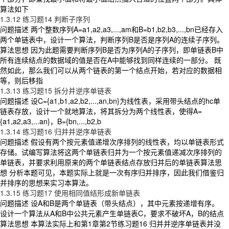
算法如下
1.3.12 练习题14 判断子序列
问题描述 两个整数序列A=a1,a2,a3,...,am和B=b1,b2,b3,...,bn已经存入
两个单链表中，设计一个算法，判断序列B是否是序列A的连续子序列。
算法思想 因为此题需要判断序列B是否为序列A的子序列，即单链表B中
所有连续结点的数据域的值是否在A中能够找到同样连续的一部分。 既
然如此，那么我们可以从两个链表的第一个结点开始，若对应的数据相
等，则后移指
1.3.13 练习题15 拆分并逆序单链表
问题描述 设C={a1,b1,a2,b2,...,an,bn}为线性表，采用带头结点的hc单
链表存放，设计一个就地算法，将其拆分为两个线性表，使得A=
{a1,a2,a3,...an}，B={bn,...,b2,b
1.3.14 练习题16 归并并逆序单链表
问题描述 假设有两个按元素值递增次序排列的线性表，均以单链表形式
存储。试编写算法将这两个单链表归并为一个按元素值递减次序排列的
单链表，并要求利用原来的两个单链表结点存放归并后的单链表算法思
想 分析本题可见，本题实际上就是一次有序归并排序，因此我们借鉴归
并排序的思想来实习本算法。
1.3.15 练习题17 使用相同值结形成新单链表
问题描述 设A和B是两个单链表（带头结点），其中元素按递增有序。
设计一个算法从A和B中公共元素产生单链表C，要求不破坏A，B的结点
算法思想 本算法实际上和第1章第2节练习题16 归并并逆序单链表并没