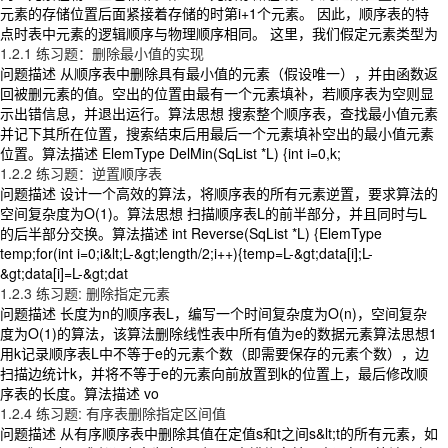
元素的存储位置后面紧接着存储的时第i+1个元素。 因此，顺序表的特
点时表中元素的逻辑顺序与物理顺序相同。 这里，我们假定元素类型为
1.2.1 练习题：删除最小值的实现
问题描述 从顺序表中删除具有最小值的元素（假设唯一），并由函数返
回被删元素的值。空出的位置由最有一个元素填补，若顺序表为空则显
示出错信息，并退出运行。算法思想 搜索整个顺序表，查找最小值元素
并记下其所在位置，搜索结束后用最后一个元素填补空出的最小值元素
位置。算法描述 ElemType DelMin(SqList *L) {int i=0,k;
1.2.2 练习题：逆置顺序表
问题描述 设计一个高效的算法，将顺序表的所有元素逆置，要求算法的
空间复杂度为O(1)。算法思想 扫描顺序表L的前半部分，并且同时与L
的后半部分交换。算法描述 int Reverse(SqList *L) {ElemType
temp;for(int i=0;i&lt;L-&gt;length/2;i++){temp=L-&gt;data[i];L-
&gt;data[i]=L-&gt;dat
1.2.3 练习题: 删除指定元素
问题描述 长度为n的顺序表L，编写一个时间复杂度为O(n)，空间复杂
度为O(1)的算法，该算法删除线性表中所有值为e的数据元素算法思想1
用k记录顺序表L中不等于e的元素个数（即需要保存的元素个数），边
扫描边统计k，并将不等于e的元素向前放置到k的位置上，最后修改顺
序表的长度。算法描述 vo
1.2.4 练习题: 有序表删除指定区间值
问题描述 从有序顺序表中删除其值在定值s和t之间s&lt;t的所有元素，如