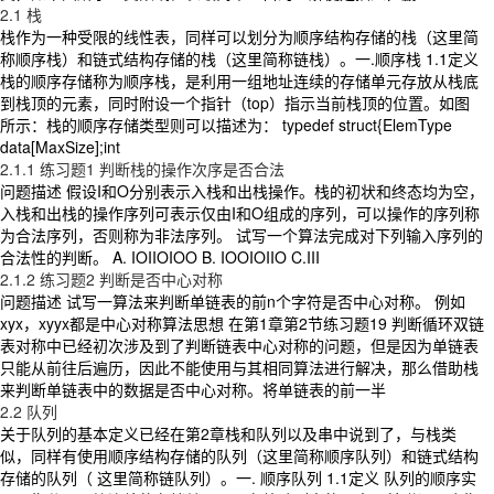
2.1 栈
栈作为一种受限的线性表，同样可以划分为顺序结构存储的栈（这里简
称顺序栈）和链式结构存储的栈（这里简称链栈）。一.顺序栈 1.1定义
栈的顺序存储称为顺序栈，是利用一组地址连续的存储单元存放从栈底
到栈顶的元素，同时附设一个指针（top）指示当前栈顶的位置。如图
所示：栈的顺序存储类型则可以描述为： typedef struct{ElemType
data[MaxSize];int
2.1.1 练习题1 判断栈的操作次序是否合法
问题描述 假设I和O分别表示入栈和出栈操作。栈的初状和终态均为空，
入栈和出栈的操作序列可表示仅由I和O组成的序列，可以操作的序列称
为合法序列，否则称为非法序列。 试写一个算法完成对下列输入序列的
合法性的判断。 A. IOIIOIOO B. IOOIOIIO C.III
2.1.2 练习题2 判断是否中心对称
问题描述 试写一算法来判断单链表的前n个字符是否中心对称。 例如
xyx，xyyx都是中心对称算法思想 在第1章第2节练习题19 判断循环双链
表对称中已经初次涉及到了判断链表中心对称的问题，但是因为单链表
只能从前往后遍历，因此不能使用与其相同算法进行解决，那么借助栈
来判断单链表中的数据是否中心对称。将单链表的前一半
2.2 队列
关于队列的基本定义已经在第2章栈和队列以及串中说到了，与栈类
似，同样有使用顺序结构存储的队列（这里简称顺序队列）和链式结构
存储的队列（ 这里简称链队列）。一. 顺序队列 1.1定义 队列的顺序实