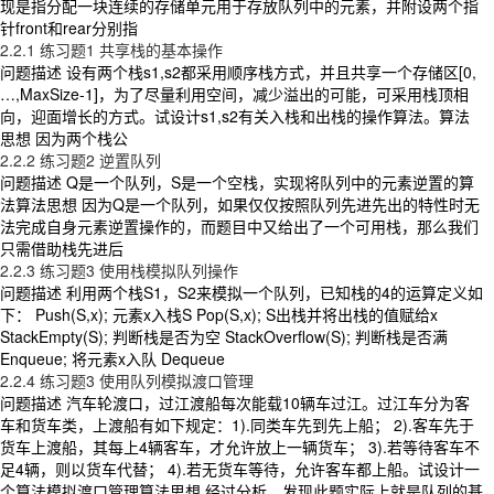
现是指分配一块连续的存储单元用于存放队列中的元素，并附设两个指
针front和rear分别指
2.2.1 练习题1 共享栈的基本操作
问题描述 设有两个栈s1,s2都采用顺序栈方式，并且共享一个存储区[0,
…,MaxSize-1]，为了尽量利用空间，减少溢出的可能，可采用栈顶相
向，迎面增长的方式。试设计s1,s2有关入栈和出栈的操作算法。算法
思想 因为两个栈公
2.2.2 练习题2 逆置队列
问题描述 Q是一个队列，S是一个空栈，实现将队列中的元素逆置的算
法算法思想 因为Q是一个队列，如果仅仅按照队列先进先出的特性时无
法完成自身元素逆置操作的，而题目中又给出了一个可用栈，那么我们
只需借助栈先进后
2.2.3 练习题3 使用栈模拟队列操作
问题描述 利用两个栈S1，S2来模拟一个队列，已知栈的4的运算定义如
下： Push(S,x); 元素x入栈S Pop(S,x); S出栈并将出栈的值赋给x
StackEmpty(S); 判断栈是否为空 StackOverflow(S); 判断栈是否满
Enqueue; 将元素x入队 Dequeue
2.2.4 练习题3 使用队列模拟渡口管理
问题描述 汽车轮渡口，过江渡船每次能载10辆车过江。过江车分为客
车和货车类，上渡船有如下规定：1).同类车先到先上船； 2).客车先于
货车上渡船，其每上4辆客车，才允许放上一辆货车； 3).若等待客车不
足4辆，则以货车代替； 4).若无货车等待，允许客车都上船。试设计一
个算法模拟渡口管理算法思想 经过分析，发现此题实际上就是队列的基