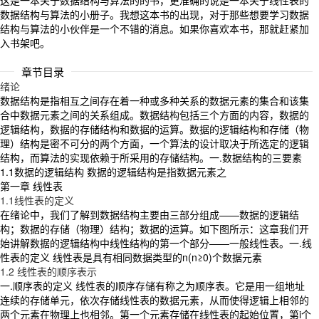
这是一本关于数据结构与算法的的书，更准确的说是一本关于线性表的
数据结构与算法的小册子。我想这本书的出现，对于那些想要学习数据
结构与算法的小伙伴是一个不错的消息。如果你喜欢本书，那就赶紧加
入书架吧。
章节目录
绪论
数据结构是指相互之间存在着一种或多种关系的数据元素的集合和该集
合中数据元素之间的关系组成。数据结构包括三个方面的内容，数据的
逻辑结构，数据的存储结构和数据的运算。数据的逻辑结构和存储（物
理）结构是密不可分的两个方面，一个算法的设计取决于所选定的逻辑
结构，而算法的实现依赖于所采用的存储结构。一.数据结构的三要素
1.1数据的逻辑结构 数据的逻辑结构是指数据元素之
第一章 线性表
1.1线性表的定义
在绪论中，我们了解到数据结构主要由三部分组成——数据的逻辑结
构；数据的存储（物理）结构；数据的运算。如下图所示：这章我们开
始讲解数据的逻辑结构中线性结构的第一个部分——一般线性表。一.线
性表的定义 线性表是具有相同数据类型的n(n≥0)个数据元素
1.2 线性表的顺序表示
一.顺序表的定义 线性表的顺序存储有称之为顺序表。它是用一组地址
连续的存储单元，依次存储线性表的数据元素，从而使得逻辑上相邻的
两个元素在物理上也相邻。第一个元素存储在线性表的起始位置，第i个