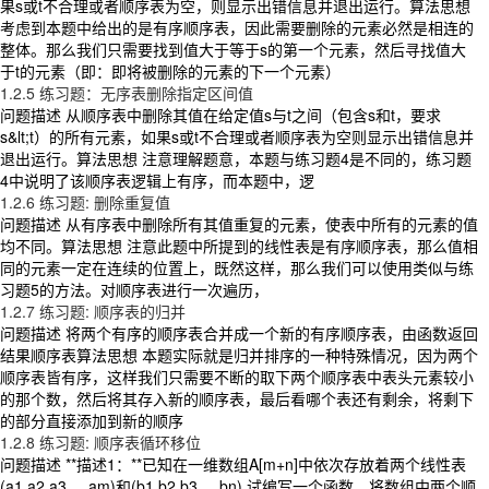
果s或t不合理或者顺序表为空，则显示出错信息并退出运行。算法思想
考虑到本题中给出的是有序顺序表，因此需要删除的元素必然是相连的
整体。那么我们只需要找到值大于等于s的第一个元素，然后寻找值大
于t的元素（即：即将被删除的元素的下一个元素）
1.2.5 练习题：无序表删除指定区间值
问题描述 从顺序表中删除其值在给定值s与t之间（包含s和t，要求
s&lt;t）的所有元素，如果s或t不合理或者顺序表为空则显示出错信息并
退出运行。算法思想 注意理解题意，本题与练习题4是不同的，练习题
4中说明了该顺序表逻辑上有序，而本题中，逻
1.2.6 练习题: 删除重复值
问题描述 从有序表中删除所有其值重复的元素，使表中所有的元素的值
均不同。算法思想 注意此题中所提到的线性表是有序顺序表，那么值相
同的元素一定在连续的位置上，既然这样，那么我们可以使用类似与练
习题5的方法。对顺序表进行一次遍历，
1.2.7 练习题: 顺序表的归并
问题描述 将两个有序的顺序表合并成一个新的有序顺序表，由函数返回
结果顺序表算法思想 本题实际就是归并排序的一种特殊情况，因为两个
顺序表皆有序，这样我们只需要不断的取下两个顺序表中表头元素较小
的那个数，然后将其存入新的顺序表，最后看哪个表还有剩余，将剩下
的部分直接添加到新的顺序
1.2.8 练习题: 顺序表循环移位
问题描述 **描述1：**已知在一维数组A[m+n]中依次存放着两个线性表
(a1,a2,a3,...,am)和(b1,b2,b3,...,bn),试编写一个函数，将数组中两个顺