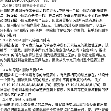
述 void DelNodeX(LNode *head, Ele
1.3.4 练习题3 删除最小值结点
问题描述 试编写在带头结点的单链表L中删除一个最小值结点的高效算
法（假设最小值结点是唯一的）算法思想 在链表中删除最小值的前提是
必须找到最小值元素是哪个结点，因此设置指针p对所有结点进行遍
历，使用指针min指向最小值结点。但是因为涉及到删除操作，明显在
只有指针min和指针p的条件下删除操作是极为不方便的。若单纯的删除
指针p指向
1.3.4 练习题4 删除指定区间结点
问题描述 设一个带表头结点的单链表中所有元素结点的数据值无序，试
编写一个函数，删除表中所有其值在给定值s与t之间（包含s和t，要求
s&lt;t）的所有结点算法思想 因为链表逻辑上无序，删除指定区间结点
的前提是找到这些指定区间结点。因此从头节点开始对整个链表进行一
次
1.3.4 练习题5 删除重复结点
问题描述 在一个递增有序的单链表中，有数据相同的结点存在。试设计
一个算法，删除数值相同的结点，使表中不再有重复的结点。 例如
（7,10,10,21,30,42,42,42,51,70）将变作（7,10,21,30,42,51,70）算
法思想 考虑到本题中的单链表逻辑上有序，因此若存在数据域相同的结
点那么它们必定是连
1.3.4 练习题6 反向输出
问题描述 设L为带头结点的单链表，编写算法实现从尾到头反向输出每
个结点的值算法思想 如果此题是不带头结点的单链表时，使用递归是最