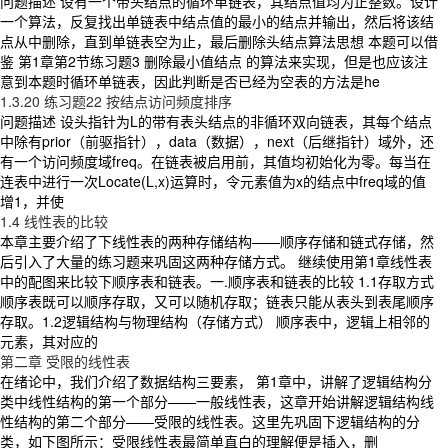
问题描述 设有一个带头结点的循环单链表，其结点值均为正整数。设计
一个算法，反复找出单链表中结点值的最小的结点并输出，然后将该结
点从中删除，直到单链表空为止，最后删除头结点算法思想 本题可以借
鉴 第1章第2节练习题3 删除最小值结点 的算法来实现，但是也应该注
意到本题时循环单链表，因此判断是否已经为空表的方法是he
1.3.20 练习题22 按结点访问频度排序
问题描述 设头指针为L的带有表头结点的非循环双向链表，其每个结点
中除有prior（前驱指针），data（数据），next（后继指针）域外，还
有一个访问频度域freq。在链表被启用前，其值均初始化为零。每当在
连表中进行一次Locate(L,x)运算时，令元素值为x的结点中freq域的值
增1，并使
1.4 线性表的比较
本章主要介绍了下线性表的两种存储结构——顺序存储和链式存储，然
后引入了大量的练习题来巩固这两种存储方式。 继续使用第1章线性表
中的配图来比较下顺序表和链表。一.顺序表和链表的比较 1.1存取方式
顺序表既可以顺序存取，又可以随机存取；链表只能从表头到表尾顺序
存取。1.2逻辑结构与物理结构（存储方式） 顺序表中，逻辑上相邻的
元素，其对应的
第二章 受限的线性表
在绪论中，我们介绍了数据结构三要素， 第1章中，讲解了逻辑结构分
类中线性结构的第一个部分——一般线性表，这章开始讲解逻辑结构线
性结构的第二个部分——受限的线性表。这里先巩固下逻辑结构的分
类，如下图所示：受限线性表最简单直白的理解便是插入，删