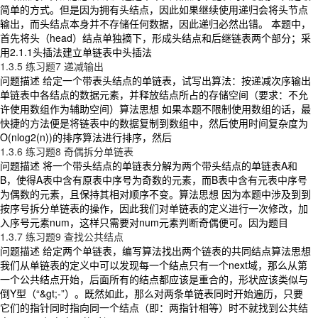
简单的方式。但是因为拥有头结点，因此如果继续使用递归会将头节点
输出，而头结点本身并不存储任何数据，因此递归必然出错。 本题中，
首先将头（head）结点单独摘下，形成头结点和后继链表两个部分；采
用2.1.1头插法建立单链表中头插法
1.3.5 练习题7 递减输出
问题描述 给定一个带表头结点的单链表，试写出算法：按递减次序输出
单链表中各结点的数据元素，并释放结点所占的存储空间（要求：不允
许使用数组作为辅助空间）算法思想 如果本题不限制使用数组的话，最
快捷的方法便是将链表中的数据复制到数组中，然后使用时间复杂度为
O(nlog2(n))的排序算法进行排序，然后
1.3.6 练习题8 奇偶拆分单链表
问题描述 将一个带头结点的单链表分解为两个带头结点的单链表A和
B，使得A表中含有原表中序号为奇数的元素，而B表中含有元表中序号
为偶数的元素，且保持其相对顺序不变。算法思想 因为本题中涉及到到
按序号拆分单链表的操作，因此我们对单链表的定义进行一次修改，加
入序号元素num，这样只需要对num元素判断奇偶便可。因为题目
1.3.7 练习题9 查找公共结点
问题描述 给定两个单链表，编写算法找出两个链表的共同结点算法思想
我们从单链表的定义中可以发现每一个结点只有一个next域，那么从第
一个公共结点开始，后面所有的结点都应该是重合的，形状应该类似与
倒Y型（“&gt;-”）。既然如此，那么对两条单链表同时开始遍历，只要
它们的指针同时指向同一个结点（即：两指针相等）时不就找到公共结