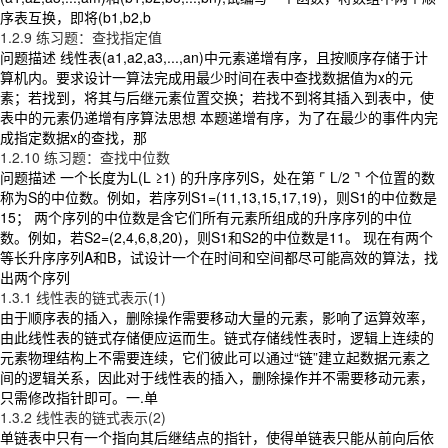
序表互换，即将(b1,b2,b
1.2.9 练习题：查找指定值
问题描述 线性表(a1,a2,a3,...,an)中元素递增有序，且按顺序存储于计
算机内。要求设计一算法完成用最少时间在表中查找数据值为x的元
素；若找到，将其与后继元素位置交换；若找不到将其插入到表中，使
表中的元素仍递增有序算法思想 本题递增有序，为了在最少的事件内完
成指定数据x的查找，那
1.2.10 练习题：查找中位数
问题描述 一个长度为L(L ≥1) 的升序序列S，处在第 ⌜ L/2 ⌝ 个位置的数
称为S的中位数。例如，若序列S1=(11,13,15,17,19)，则S1的中位数是
15； 两个序列的中位数是含它们所有元素所组成的升序序列的中位
数。例如，若S2=(2,4,6,8,20)，则S1和S2的中位数是11。 现在有两个
等长升序序列A和B，试设计一个在时间和空间都尽可能高效的算法，找
出两个序列
1.3.1 线性表的链式表示(1)
由于顺序表的插入，删除操作需要移动大量的元素，影响了运算效率，
由此线性表的链式存储便应运而生。链式存储线性表时，逻辑上连续的
元素物理结构上不需要连续，它们彼此可以通过“链”建立起数据元素之
间的逻辑关系，因此对于线性表的插入，删除操作并不需要移动元素，
只需修改指针即可。一.单
1.3.2 线性表的链式表示(2)
单链表中只有一个指向其后继结点的指针，使得单链表只能从前向后依