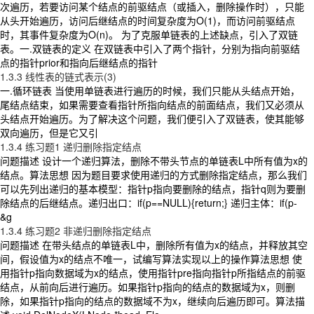
次遍历，若要访问某个结点的前驱结点（或插入，删除操作时），只能
从头开始遍历，访问后继结点的时间复杂度为O(1)，而访问前驱结点
时，其事件复杂度为O(n)。 为了克服单链表的上述缺点，引入了双链
表。一.双链表的定义 在双链表中引入了两个指针，分别为指向前驱结
点的指针prior和指向后继结点的指针
1.3.3 线性表的链式表示(3)
一.循环链表 当使用单链表进行遍历的时候，我们只能从头结点开始，
尾结点结束，如果需要查看指针所指向结点的前面结点，我们又必须从
头结点开始遍历。为了解决这个问题，我们便引入了双链表，使其能够
双向遍历，但是它又引
1.3.4 练习题1 递归删除指定结点
问题描述 设计一个递归算法，删除不带头节点的单链表L中所有值为x的
结点。算法思想 因为题目要求使用递归的方式删除指定结点，那么我们
可以先列出递归的基本模型：指针p指向要删除的结点，指针q则为要删
除结点的后继结点。递归出口：if(p==NULL){return;} 递归主体：if(p-
&g
1.3.4 练习题2 非递归删除指定结点
问题描述 在带头结点的单链表L中，删除所有值为x的结点，并释放其空
间，假设值为x的结点不唯一，试编写算法实现以上的操作算法思想 使
用指针p指向数据域为x的结点，使用指针pre指向指针p所指结点的前驱
结点，从前向后进行遍历。如果指针p指向的结点的数据域为x，则删
除，如果指针p指向的结点的数据域不为x，继续向后遍历即可。算法描