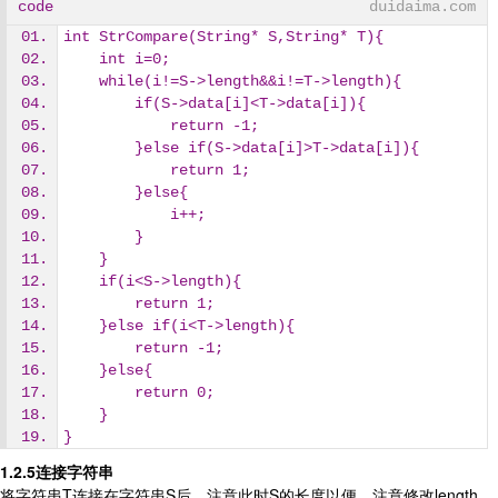
code
duidaima.com
int StrCompare(String* S,String* T){
    int i=0;
    while(i!=S->length&&i!=T->length){
        if(S->data[i]<T->data[i]){
            return -1;
        }else if(S->data[i]>T->data[i]){
            return 1;
        }else{
            i++;
        }
    }
    if(i<S->length){
        return 1;
    }else if(i<T->length){
        return -1;
    }else{
        return 0;
    }
}
1.2.5连接字符串
将字符串T连接在字符串S后，注意此时S的长度以便，注意修改length