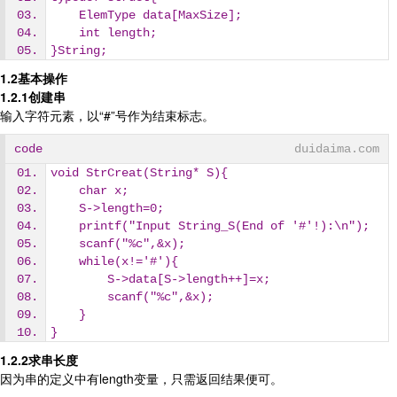
    ElemType data[MaxSize];
    int length;
}String;
1.2基本操作
1.2.1创建串
输入字符元素，以“#”号作为结束标志。
code
duidaima.com
void StrCreat(String* S){
    char x;
    S->length=0;
    printf("Input String_S(End of '#'!):\n");
    scanf("%c",&x);
    while(x!='#'){
        S->data[S->length++]=x;
        scanf("%c",&x);
    }
}
1.2.2求串长度
因为串的定义中有length变量，只需返回结果便可。