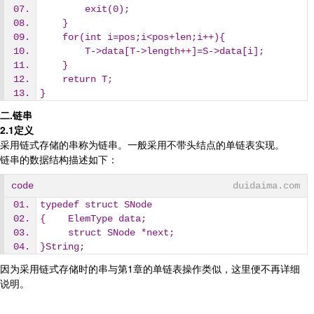
        exit(0);
    }
    for(int i=pos;i<pos+len;i++){
        T->data[T->length++]=S->data[i];
    }
    return T;
}
二.链串
2.1定义
采用链式存储的串称为链串。一般采用不带头结点的单链表实现。
链串的数据结构描述如下：
code
duidaima.com
typedef struct SNode
{    ElemType data;
     struct SNode *next;
}String;
因为采用链式存储时的串与第1章的单链表操作类似，这里便不再详细
说明。