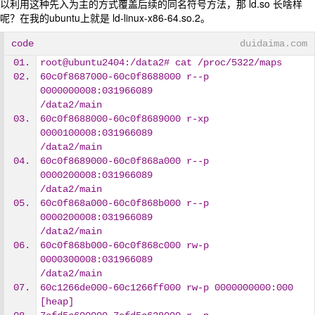
以利用这种先入为主的方式覆盖后续的同名符号方法，那 ld.so 长啥样
呢？在我的ubuntu上就是 ld-linux-x86-64.so.2。
code
duidaima.com
root@ubuntu2404:/data2# cat /proc/5322/maps
60c0f8687000-60c0f8688000 r--p 
0000000008:031966089                    
/data2/main
60c0f8688000-60c0f8689000 r-xp 
0000100008:031966089                    
/data2/main
60c0f8689000-60c0f868a000 r--p 
0000200008:031966089                    
/data2/main
60c0f868a000-60c0f868b000 r--p 
0000200008:031966089                    
/data2/main
60c0f868b000-60c0f868c000 rw-p 
0000300008:031966089                    
/data2/main
60c1266de000-60c1266ff000 rw-p 0000000000:000                          
[heap]