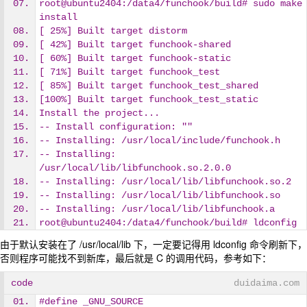
root@ubuntu2404:/data4/funchook/build# sudo make 
install
[ 25%] Built target distorm
[ 42%] Built target funchook-shared
[ 60%] Built target funchook-static
[ 71%] Built target funchook_test
[ 85%] Built target funchook_test_shared
[100%] Built target funchook_test_static
Install the project...
-- Install configuration: ""
-- Installing: /usr/local/include/funchook.h
-- Installing: 
/usr/local/lib/libfunchook.so.2.0.0
-- Installing: /usr/local/lib/libfunchook.so.2
-- Installing: /usr/local/lib/libfunchook.so
-- Installing: /usr/local/lib/libfunchook.a
root@ubuntu2404:/data4/funchook/build# ldconfig
由于默认安装在了 /usr/local/lib 下，一定要记得用 ldconfig 命令刷新下，
否则程序可能找不到新库，最后就是 C 的调用代码，参考如下：
code
duidaima.com
#define _GNU_SOURCE