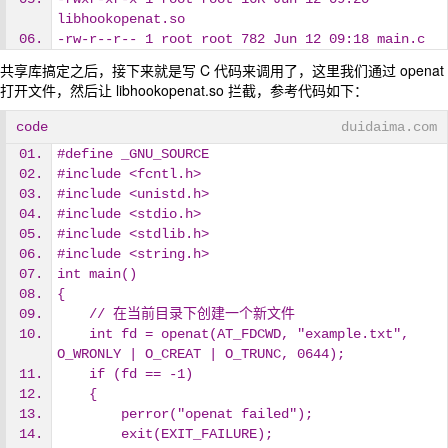
libhookopenat.so
-rw-r--r-- 1 root root 782 Jun 12 09:18 main.c
共享库搞定之后，接下来就是写 C 代码来调用了，这里我们通过 openat
打开文件，然后让 libhookopenat.so 拦截，参考代码如下：
code
duidaima.com
#define _GNU_SOURCE
#include <fcntl.h> 
#include <unistd.h> 
#include <stdio.h>  
#include <stdlib.h> 
#include <string.h> 
int main()
{
    // 在当前目录下创建一个新文件
    int fd = openat(AT_FDCWD, "example.txt", 
O_WRONLY | O_CREAT | O_TRUNC, 0644);
    if (fd == -1)
    {
        perror("openat failed");
        exit(EXIT_FAILURE);