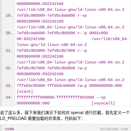
0000000008:032242166                    
/usr/lib/x86_64-linux-gnu/ld-linux-x86-64.so.2
7efd5c980000-7efd5c9ab000 r-xp 
0000100008:032242166                    
/usr/lib/x86_64-linux-gnu/ld-linux-x86-64.so.2
7efd5c9ab000-7efd5c9b5000 r--p 0002c000 
08:032242166                    /usr/lib/x86_64-
linux-gnu/ld-linux-x86-64.so.2
7efd5c9b5000-7efd5c9b7000 r--p 
0003600008:032242166                    
/usr/lib/x86_64-linux-gnu/ld-linux-x86-64.so.2
7efd5c9b7000-7efd5c9b9000 rw-p 
0003800008:032242166                    
/usr/lib/x86_64-linux-gnu/ld-linux-x86-64.so.2
7ffe03c95000-7ffe03cb6000 rw-p 0000000000:000                          
[stack]
ffffffffff600000-ffffffffff601000 --xp 
0000000000:000                  [vsyscall]
说了这么多，接下来我们演示下如何对 openat 进行拦截，首先定义一个
LD_PRELOAD 需要加载的共享库，代码如下：
code
duidaima.com