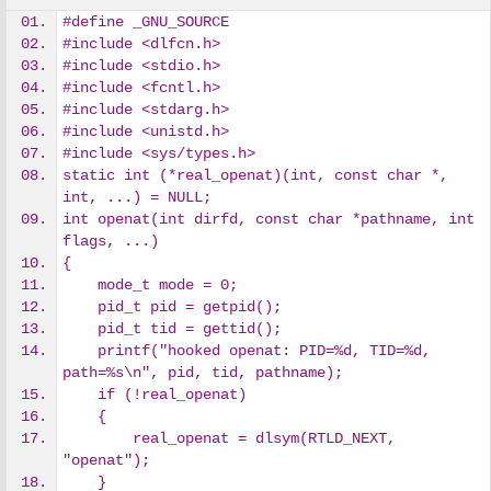
#define _GNU_SOURCE
#include <dlfcn.h>
#include <stdio.h>
#include <fcntl.h>
#include <stdarg.h>
#include <unistd.h>
#include <sys/types.h>
static int (*real_openat)(int, const char *, 
int, ...) = NULL;
int openat(int dirfd, const char *pathname, int 
flags, ...)
{
    mode_t mode = 0;
    pid_t pid = getpid();
    pid_t tid = gettid();
    printf("hooked openat: PID=%d, TID=%d, 
path=%s\n", pid, tid, pathname);
    if (!real_openat)
    {
        real_openat = dlsym(RTLD_NEXT, 
"openat");
    }