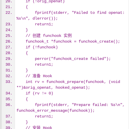
    if (!orig_openat)
    {
        fprintf(stderr, "Failed to find openat: 
%s\n", dlerror());
        return1;
    }
    // 创建 funchook 实例
    funchook_t *funchook = funchook_create();
    if (!funchook)
    {
        perror("funchook_create failed");
        return1;
    }
    // 准备 Hook
    int rv = funchook_prepare(funchook, (void 
**)&orig_openat, hooked_openat);
    if (rv != 0)
    {
        fprintf(stderr, "Prepare failed: %s\n", 
funchook_error_message(funchook));
        return1;
    }
    // 安装 Hook