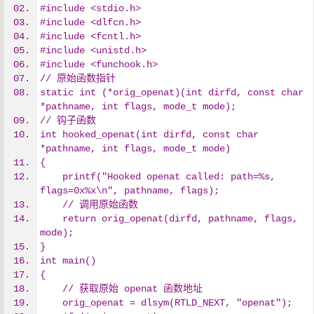
#include <stdio.h>
#include <dlfcn.h>
#include <fcntl.h>
#include <unistd.h>
#include <funchook.h>
// 原始函数指针
static int (*orig_openat)(int dirfd, const char 
*pathname, int flags, mode_t mode);
// 钩子函数
int hooked_openat(int dirfd, const char 
*pathname, int flags, mode_t mode)
{
    printf("Hooked openat called: path=%s, 
flags=0x%x\n", pathname, flags);
    // 调用原始函数
    return orig_openat(dirfd, pathname, flags, 
mode);
}
int main()
{
    // 获取原始 openat 函数地址
    orig_openat = dlsym(RTLD_NEXT, "openat");