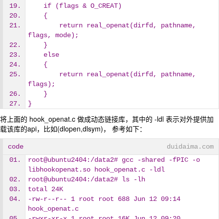
    if (flags & O_CREAT)
    {
        return real_openat(dirfd, pathname, 
flags, mode);
    }
    else
    {
        return real_openat(dirfd, pathname, 
flags);
    }
}
将上面的 hook_openat.c 做成动态链接库，其中的 -ldl 表示对外提供加
载该库的api，比如(dlopen,dlsym)， 参考如下：
code
duidaima.com
root@ubuntu2404:/data2# gcc -shared -fPIC -o 
libhookopenat.so hook_openat.c -ldl
root@ubuntu2404:/data2# ls -lh
total 24K
-rw-r--r-- 1 root root 688 Jun 12 09:14 
hook_openat.c
-rwxr-xr-x 1 root root 16K Jun 12 09:20 