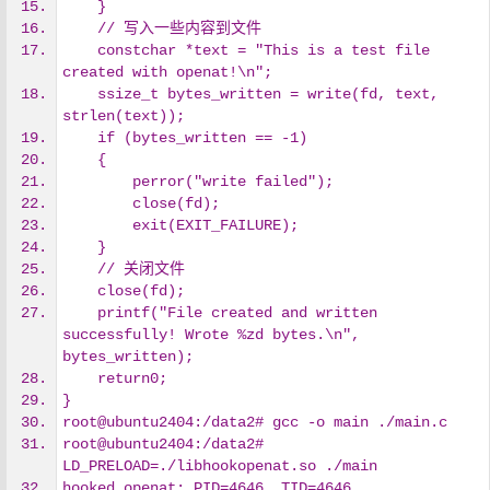
    }
    // 写入一些内容到文件
    constchar *text = "This is a test file 
created with openat!\n";
    ssize_t bytes_written = write(fd, text, 
strlen(text));
    if (bytes_written == -1)
    {
        perror("write failed");
        close(fd);
        exit(EXIT_FAILURE);
    }
    // 关闭文件
    close(fd);
    printf("File created and written 
successfully! Wrote %zd bytes.\n", 
bytes_written);
    return0;
}
root@ubuntu2404:/data2# gcc -o main ./main.c
root@ubuntu2404:/data2# 
LD_PRELOAD=./libhookopenat.so ./main
hooked openat: PID=4646, TID=4646, 