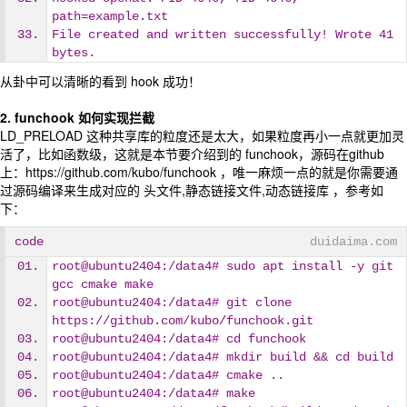
path=example.txt
File created and written successfully! Wrote 41 
bytes.
从卦中可以清晰的看到 hook 成功！
2. funchook 如何实现拦截
LD_PRELOAD 这种共享库的粒度还是太大，如果粒度再小一点就更加灵
活了，比如函数级，这就是本节要介绍到的 funchook，源码在github
上：https://github.com/kubo/funchook ，唯一麻烦一点的就是你需要通
过源码编译来生成对应的 头文件,静态链接文件,动态链接库 ，参考如
下：
code
duidaima.com
root@ubuntu2404:/data4# sudo apt install -y git 
gcc cmake make
root@ubuntu2404:/data4# git clone 
https://github.com/kubo/funchook.git
root@ubuntu2404:/data4# cd funchook
root@ubuntu2404:/data4# mkdir build && cd build
root@ubuntu2404:/data4# cmake ..
root@ubuntu2404:/data4# make