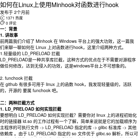
如何在Linux上使用Minhook对函数进行hook
发布于 2个月前

1371 热度

0 评论
一：背景
1. 讲故事
前两篇我们介绍了 Minhook 在 Windows 平台上的强大功效，这一篇我
们来聊一聊如何在 Linux 上对函数进行hook，这里介绍两种方式。
1.轻量级的 LD_PRELOAD 拦截
LD_PRELOAD是一种共享库拦截，这种方式的优点在于不需要对源程序
做任何修改，达到无侵入的功效，这是windows平台上不可想象的。
2. funchook 拦截
在 github 有很多可用于 linux 上的函数 hook，我发现轻量级的，活跃
的，开源的 要属 funchook 吧。
二：两种拦截方式
1. LD_PRELOAD 如何实现拦截
要想明白 LD_PRELOAD 如何实现拦截？需要你对 linux 上的进程初始化
时的链接器 ld.so 的工作过程有一个了解，简单来说就是它的加载顺序为
主程序的可执行文件 -> LD_PRELOAD 指定的库 -> glibc 标准库 -> 其他
依赖库 。由于 LD_PRELOAD 指定的 so 文件优于 glibc.so 解析，所以可