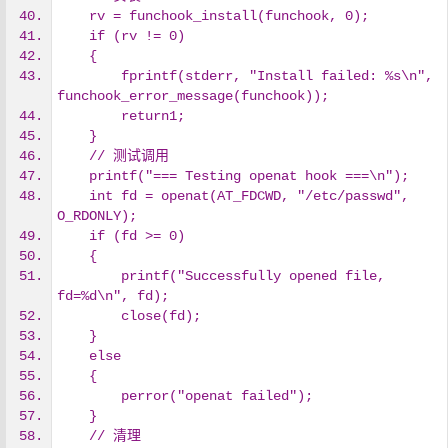
    rv = funchook_install(funchook, 0);
    if (rv != 0)
    {
        fprintf(stderr, "Install failed: %s\n", 
funchook_error_message(funchook));
        return1;
    }
    // 测试调用
    printf("=== Testing openat hook ===\n");
    int fd = openat(AT_FDCWD, "/etc/passwd", 
O_RDONLY);
    if (fd >= 0)
    {
        printf("Successfully opened file, 
fd=%d\n", fd);
        close(fd);
    }
    else
    {
        perror("openat failed");
    }
    // 清理