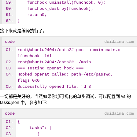
    funchook_uninstall(funchook, 0);
    funchook_destroy(funchook);
    return0;
}
接下来就是编译执行了。
code
duidaima.com
root@ubuntu2404:/data2# gcc -o main main.c -
lfunchook -ldl
root@ubuntu2404:/data2# ./main
=== Testing openat hook ===
Hooked openat called: path=/etc/passwd, 
flags=0x0
Successfully opened file, fd=3
一切都是美好的，当然如果你想可视化的单步调试，可以配置到 vs 的
tasks.json 中，参考如下:
code
duidaima.com
{
    "tasks": [
        {