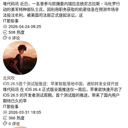
堆代码讯 近日，一名曾参与抓捕委内瑞拉总统尼古拉斯・马杜罗行
动的美军特种部队士兵，因利用职务获取的机密信息在预测市场非
法投注牟利，被美国司法部正式提起诉讼，这
IT那些事
2026-04-24 08:25

508 热度

0 评论

北风吹
iOS 26.5首个测试版推送：苹果智能落地中国，通知转发全球开放
堆代码讯 在 iOS 26.4 正式版全面推送仅一周后，苹果就快速开启了
iOS 26.5 的开发者测试周期。首个测试版的推送，带来了国内用户
期待已久的苹
IT那些事
2026-03-31 18:05

366 热度

0 评论
