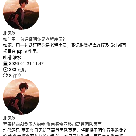
北风吹
如何用一句话证明你是老程序员？
如题，用一句话证明你是老程序员，我记得数据库连接及 Sql 都直
接写在 jsp 文件里。
吐槽.灌水
2026-01-21 11:47

333 热度

8 评论

北风吹
苹果将前AI负责人约翰·詹南德雷亚移出高管团队页面
堆代码讯 苹果今日更新了高管团队页面，将即将于明年春季退休的