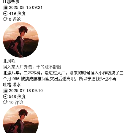
IT那些事
2025-08-15 09:21

419 热度

0 评论

北风吹
误入某大厂外包，干的贼不舒服
北漂八年，二本本科，没进过大厂，刚来的时候误入小作坊搞了三
个月 996 被搞成腰椎间盘突出后遂离职，所以宁愿钱少也不再
吐槽.灌水
2025-07-18 09:10

548 热度

10 评论
