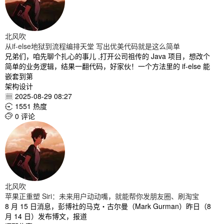
北风吹
从if-else地狱到流程编排天堂 写出优美代码就是这么简单
兄弟们，咱先聊个扎心的事儿 ,打开公司祖传的 Java 项目，想改个
简单的业务逻辑，结果一翻代码，好家伙！一个方法里的 if-else 能
嵌套到第
架构设计
2025-08-29 08:27

1551 热度

0 评论

北风吹
苹果正重塑 Siri：未来用户动动嘴，就能帮你发朋友圈、刷淘宝
8 月 15 日消息，彭博社的马克・古尔曼（Mark Gurman）昨日（8
月 14 日）发布博文，报道