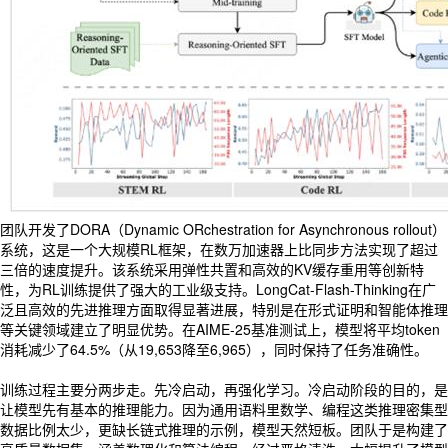
团队开发了DORA（Dynamic ORchestration for Asynchronous rollout）
系统，这是一个大规模RL框架，在数万加速器上比同步方法实现了超过
三倍的速度提升。该系统采用弹性共置和高效的KV缓存重用等创新特
性，为RL训练提供了强大的工业级支持。LongCat-Flash-Thinking在广
泛且高效的先进推理方面取得显著进展，特别是在形式证明和智能体推理
等关键领域建立了明显优势。在AIME-25基准测试上，模型将平均token
消耗减少了64.5%（从19,653降至6,965），同时保持了任务准确性。
训练过程主要分两步走。先冷启动，再强化学习。冷启动阶段的目的，是
让模型先有基本的推理能力。因为通用语料里数学、编程这类推理密集型
数据比例太少，更缺长链式推理的示例，模型天然短板。团队于是构建了