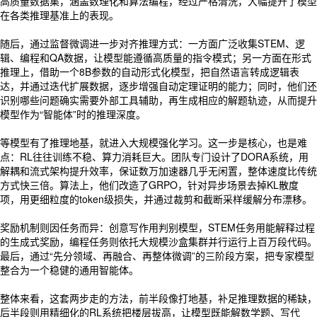
高质量数据集，涵盖数理化和算法编程，经过严格清洗，大幅提升了模型
在各类推理基准上的表现。
随后，通过监督微调进一步对齐推理方式：一方面广泛收集STEM、逻
辑、编程和QA数据，让模型能遵循高质量的指令模式；另一方面在形式
推理上，借助一个8B参数的自动形式化模型，把自然语言转成逻辑表
达，并通过迭代扩展数据，逐步增强自动定理证明的能力；同时，他们还
识别哪些问题确实需要外部工具辅助，再生成相应的解题轨迹，从而提升
模型作为“智能体”时的推理深度。
等模型有了推理地基，就进入大规模强化学习。这一步是核心，也是难
点：RL往往训练不稳、算力消耗巨大。团队专门设计了DORA系统，用
解耦和流式架构提升效率，保证数万加速器几乎无闲置，整体速度比传统
方式快三倍。算法上，他们改造了GRPO，针对异步场景去掉KL散度
项，用更细粒度的token级损失，并通过裁剪和截断采样缓解分布漂移。
奖励机制则因任务而异：创意写作用判别模型，STEM任务用能解释过程
的生成式奖励，编程任务则依托大规模沙盒集群并行运行上百万段代码。
最后，通过“先分领域、再融合、再整体微调”的三阶段方案，把专家模型
整合为一个稳健的通用智能体。
整体来看，这套两步走的方法，前半段像打地基，补足推理数据的稀缺，
后半段则用精细化的RL系统把楼层拔高，让模型既能解数学题、写代