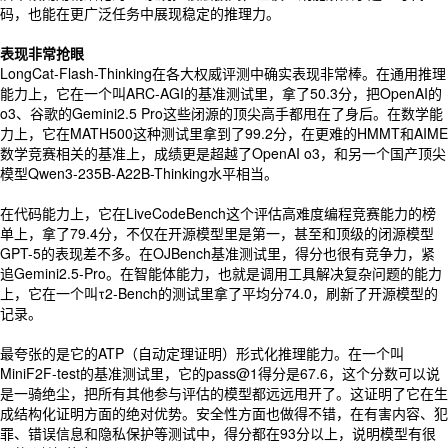
码，也能在更广泛任务中展现稳定的推理力。
表现非常抢眼
LongCat-Flash-Thinking在各大权威评测中确实表现非常棒。在通用推理
能力上，它在一个叫ARC-AGI的基准测试里，拿了50.3分，把OpenAI的
o3、谷歌的Gemini2.5 Pro这些闭源的顶尖高手都甩在了身后。在数学能
力上，它在MATH500这种测试里拿到了99.2分，在更难的HMMT和AIME
数学竞赛相关的基准上，成绩更是超越了OpenAI o3，和另一个国产顶尖
模型Qwen3-235B-A22B-Thinking水平相当。
在代码能力上，它在LiveCodeBench这个评估高难度编程竞赛能力的榜
单上，拿了79.4分，不仅在开源模型里是第一，甚至和顶级的闭源模型
GPT-5的表现差不多。在OJBench基准测试里，得分也很有竞争力，紧
追Gemini2.5-Pro。在智能体能力，也就是调用工具解决复杂问题的能力
上，它在一个叫τ2-Bench的测试里拿了平均分74.0，刷新了开源模型的
记录。
最夸张的是它的ATP（自动定理证明）形式化推理能力。在一个叫
MiniF2F-test的基准测试里，它的pass@1得分是67.6，这个分数可以说
是一骑绝尘，把所有其他参与评估的模型都远远甩开了。这证明了它在生
成结构化证明方面的绝对优势。安全性方面也做得不错，在有害内容、犯
罪、错误信息和隐私保护等测试中，得分都在93分以上，说明模型有很