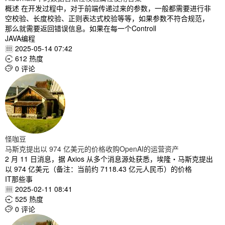
概述 在开发过程中，对于前端传递过来的参数，一般都需要进行非
空校验、长度校验、正则表达式校验等等，如果参数不符合规范，
那么就需要返回错误信息。如果在每一个Controll
JAVA编程
2025-05-14 07:42

612 热度

0 评论

怪咖豆
马斯克提出以 974 亿美元的价格收购OpenAI的运营资产
2 月 11 日消息，据 Axios 从多个消息源处获悉，埃隆・马斯克提出
以 974 亿美元（备注：当前约 7118.43 亿元人民币）的价格
IT那些事
2025-02-11 08:41

525 热度

0 评论
