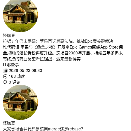
怪咖豆
拉锯五年仍未落幕：苹果再诉最高法院，挑战Epic案关键裁决
堆代码讯 苹果与《堡垒之夜》开发商Epic Games围绕App Store佣
金规则的漫长诉讼再度升级。这场自2020年开启、持续五年多仍未
有终点的商业反垄断拉锯战，迎来最新博弈
IT那些事
2026-05-23 08:30

168 热度

0 评论

怪咖豆
大家觉得合并代码是该用merge还是rebase？