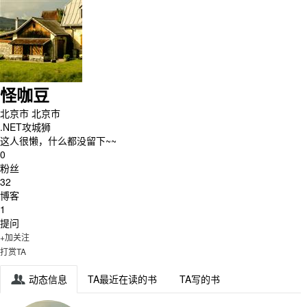
怪咖豆
北京市 北京市
.NET攻城狮
这人很懒，什么都没留下~~
0
粉丝
32
博客
1
提问
+加关注
打赏TA
动态信息
TA最近在读的书
TA写的书
