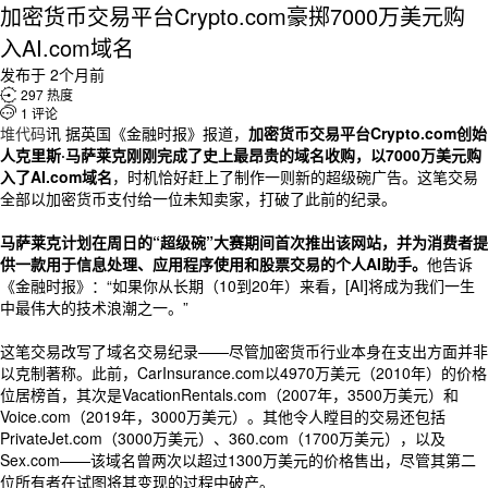
加密货币交易平台Crypto.com豪掷7000万美元购
入AI.com域名
发布于 2个月前

297 热度

1 评论
堆代码
讯 据英国《金融时报》报道，
加密货币交易平台Crypto.com创始
人克里斯·马萨莱克刚刚完成了史上最昂贵的域名收购，以7000万美元购
入了AI.com域名
，时机恰好赶上了制作一则新的超级碗广告。这笔交易
全部以加密货币支付给一位未知卖家，打破了此前的纪录。
马萨莱克计划在周日的“超级碗”大赛期间首次推出该网站，并为消费者提
供一款用于信息处理、应用程序使用和股票交易的个人AI助手。
他告诉
《金融时报》：“如果你从长期（10到20年）来看，[AI]将成为我们一生
中最伟大的技术浪潮之一。”
这笔交易改写了域名交易纪录——尽管加密货币行业本身在支出方面并非
以克制著称。此前，CarInsurance.com以4970万美元（2010年）的价格
位居榜首，其次是VacationRentals.com（2007年，3500万美元）和
Voice.com（2019年，3000万美元）。其他令人瞠目的交易还包括
PrivateJet.com（3000万美元）、360.com（1700万美元），以及
Sex.com——该域名曾两次以超过1300万美元的价格售出，尽管其第二
位所有者在试图将其变现的过程中破产。