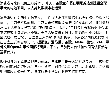
消费者带来的电价上涨成本"。昨天，
谷歌宣布将在明尼苏达州建设全球
最大的电池项目，以支持其数据中心运营
。
这些承诺在实际中如何落实，由谁来决定哪些数据中心应对哪些价格上涨
负责，目前仍不得而知。白宫尚未公布拟议承诺书的文本内容。亚利桑那
州民主党参议员马克·凯利在社交媒体上表示："与科技巨头就数据中心成
本达成握手协议远远不够。美国人需要得到保证，能源价格不会飙升，社
区也应有发言权"。白宫发言人泰勒·罗杰斯表示，下周各公司将派代表前
往白宫正式签署承诺书。
据报道，亚马逊、谷歌、Meta、微软、xAI、甲
骨文和OpenAI等公司都将出席
。不过，目前尚未有任何公司确认将参与
签署仪式。
即便科技公司承诺承担电力成本，自建电厂也未必是万能良药——这些设
施仍可能对周边环境产生不利影响，同时也会给天然气、涡轮机、光伏和
电池供应链带来压力，具体取决于各公司的算力供能方式。