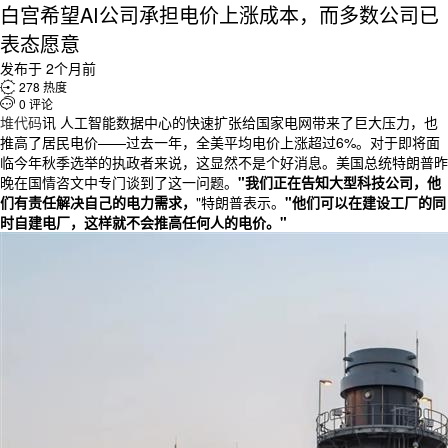
白宫希望AI公司承担电价上涨成本，而多数公司已
表态愿意
发布于 2个月前

278 热度

0 评论
堆代码
讯 人工智能数据中心的快速扩张给国家电网带来了巨大压力，也
推高了居民电价——过去一年，全美平均电价上涨超过6%。对于即将面
临今年秋季选举的执政者来说，这显然不是个好消息。美国总统特朗普昨
晚在国情咨文中专门谈到了这一问题。
"我们正在告知大型科技公司，他
们有责任解决自己的电力需求，
"特朗普表示。
"他们可以在建设工厂的同
时自建电厂，这样就不会推高任何人的电价。"