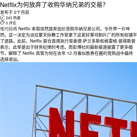
Netflix为何放弃了收购华纳兄弟的交易？
发布于 2个月前

243 热度

0 评论
堆代码
讯 Netflix 本周突然放弃加价竞购华纳兄弟公司，令外界一片哗
然。这一决定为派拉蒙天际舞工作室拿下这家好莱坞制片厂的所有权铺平
了道路。此前，Netflix 联合首席执行官泰德·萨兰多斯和格雷格·彼得斯曾
表示，此举是出于财务纪律的考虑。而彭博社的最新报道披露了更多细
节，解释了 Netflix 高管为何在去年 12 月看似胜券在握的竞购战中最终
选择退出。